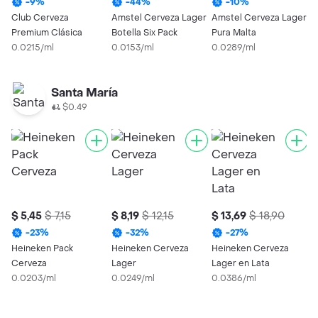
-
9
%
-
44
%
-
10
%
Club Cerveza
Amstel Cerveza Lager
Amstel Cerveza Lager
C
Premium Clásica
Botella Six Pack
Pura Malta
C
0.0215/ml
0.0153/ml
0.0289/ml
L
0
Santa María
$0.49
$ 5,45
$ 7,15
$ 8,19
$ 12,15
$ 13,69
$ 18,90
$
-
23
%
-
32
%
-
27
%
Heineken Pack
Heineken Cerveza
Heineken Cerveza
C
Cerveza
Lager
Lager en Lata
C
0.0203/ml
0.0249/ml
0.0386/ml
0