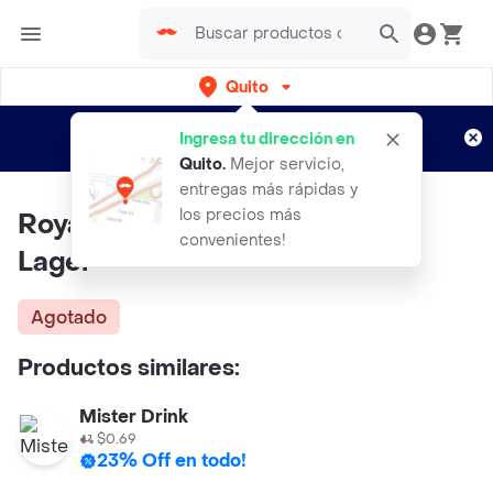
Quito
Regístrate
¿Nuevo en Rappi?
y disfruta de
Ingresa tu dirección en
envíos gratis por semanas
Aplican TyC
Quito
.
Mejor servicio,
entregas más rápidas y
los precios más
Royal Dutch Cerveza Premium
convenientes!
Lager
Agotado
Productos similares:
Mister Drink
$0.69
23% Off en todo!