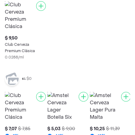
$ 9,50
Club Cerveza
Premium Clásica
0.0288/ml
$0
$ 7,07
$ 7,85
$ 5,03
$ 9,00
$ 10,25
$ 11,39
$