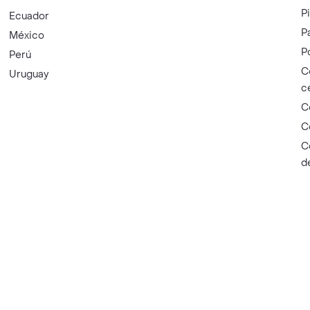
P
Ecuador
P
México
P
Perú
C
Uruguay
c
C
C
C
d