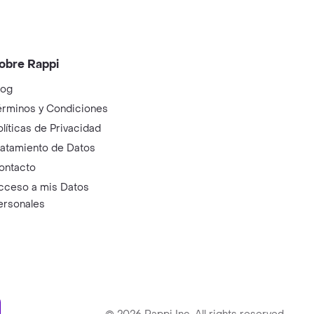
obre Rappi
log
érminos y Condiciones
olíticas de Privacidad
ratamiento de Datos
ontacto
cceso a mis Datos
ersonales
ry