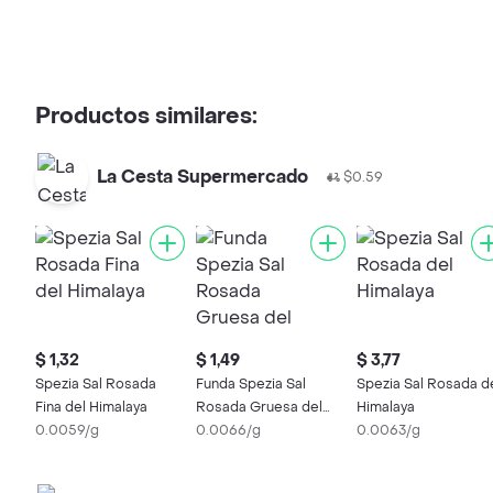
Productos similares:
La Cesta Supermercado
$0.59
$ 1,32
$ 1,49
$ 3,77
Spezia Sal Rosada
Funda Spezia Sal
Spezia Sal Rosada d
Fina del Himalaya
Rosada Gruesa del
Himalaya
0.0059/g
Himalaya
0.0066/g
0.0063/g