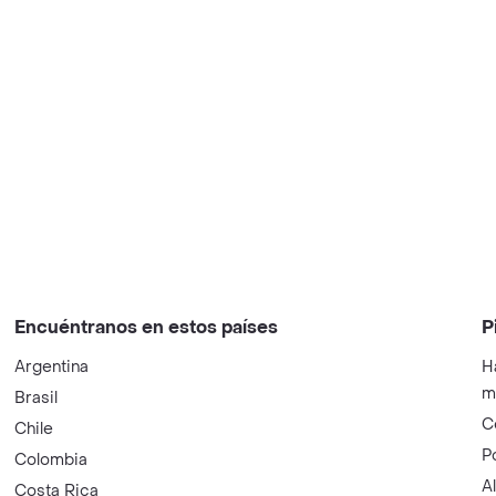
Encuéntranos en estos países
P
Argentina
H
m
Brasil
C
Chile
P
Colombia
A
Costa Rica