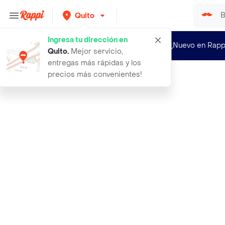
Quito
Ingresa tu dirección en
¿Nuevo en Rapp
Quito
.
Mejor servicio,
entregas más rápidas y los
precios más convenientes!
Rappi
saltean sal rosada del himalaya fin