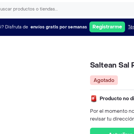
Registrarme
i?
Disfruta de
envíos gratis por semanas
Té
Saltean Sal 
Agotado
Producto no d
Por el momento no
revisar tu direcció