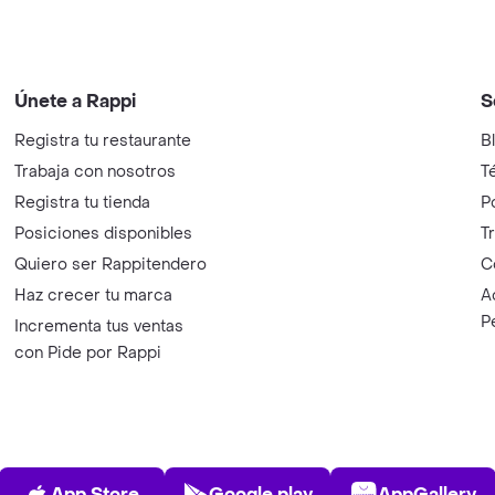
Únete a Rappi
S
Registra tu restaurante
B
Trabaja con nosotros
T
Registra tu tienda
P
Posiciones disponibles
T
Quiero ser Rappitendero
C
Haz crecer tu marca
A
P
Incrementa tus ventas
con Pide por Rappi
App Store
Play Store
AppGalle
App Store
Google play
AppGallery