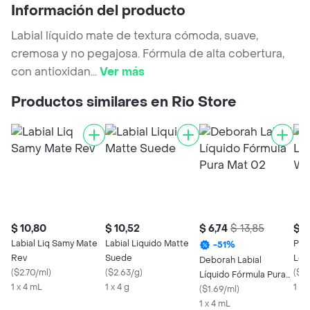
Información del producto
Labial líquido mate de textura cómoda, suave,
cremosa y no pegajosa. Fórmula de alta cobertura,
con antioxidan
...
Ver más
Productos similares en Rio Store
$ 10,80
$ 10,52
$ 6,74
$ 13,85
$ 12
Labial Liq Samy Mate
Labial Liquido Matte
Pall
-
51
%
Rev
Suede
Lon
Deborah Labial
(
$2.70/ml
)
(
$2.63/g
)
(
$3.
Líquido Fórmula Pura
1 x 4 mL
1 x 4 g
1 x 
Mat 02
(
$1.69/ml
)
1 x 4 mL