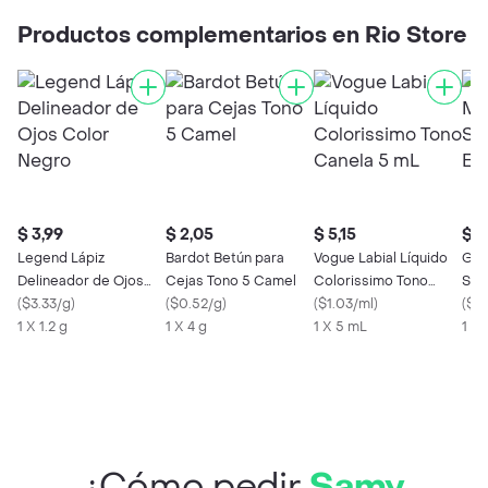
Productos complementarios en Rio Store
$ 3,99
$ 2,05
$ 5,15
$ 1
Legend Lápiz
Bardot Betún para
Vogue Labial Líquido
Gar
Delineador de Ojos
Cejas Tono 5 Camel
Colorissimo Tono
Ski
Color Negro
(
$3.33/g
)
(
$0.52/g
)
Canela 5 mL
(
$1.03/ml
)
Acl
(
$0
1 X 1.2 g
1 X 4 g
1 X 5 mL
1 x
¿Cómo pedir
Samy