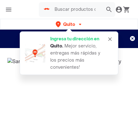
Quito
Regístrate
¿Nuevo en Rappi?
y disfruta de
Ingresa tu dirección en
envíos gratis por semanas
Aplican TyC
Quito
.
Mejor servicio,
entregas más rápidas y
los precios más
convenientes!