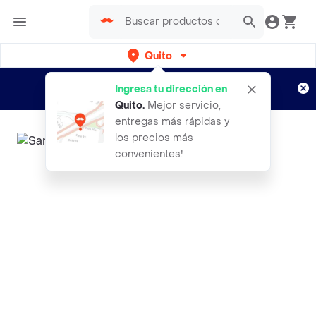
Quito
Regístrate
¿Nuevo en Rappi?
y disfruta de
Ingresa tu dirección en
envíos gratis por semanas
Aplican TyC
Quito
.
Mejor servicio,
entregas más rápidas y
los precios más
convenientes!