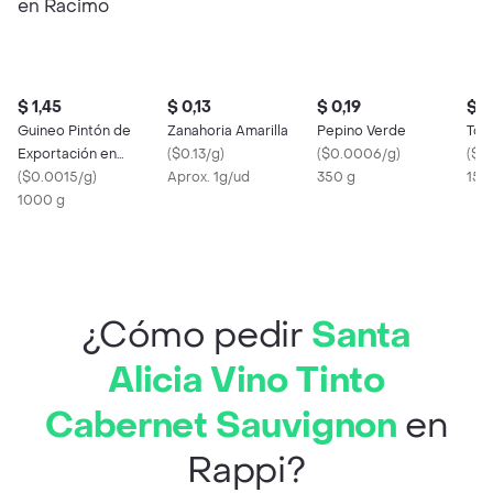
$ 1,45
$ 0,13
$ 0,19
$ 0
Guineo Pintón de
Zanahoria Amarilla
Pepino Verde
Tom
Exportación en
(
$0.13/g
)
(
$0.0006/g
)
(
$0
Racimo
(
$0.0015/g
)
Aprox. 1g/ud
350 g
150
1000 g
¿Cómo pedir
Santa
Alicia Vino Tinto
Cabernet Sauvignon
en
Rappi?