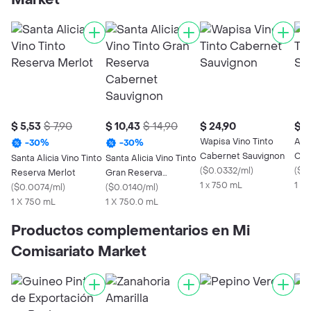
Market
$ 5,53
$ 7,90
$ 10,43
$ 14,90
$ 24,90
$ 5
Wapisa Vino Tinto
Agu
-
30
%
-
30
%
Cabernet Sauvignon
Cab
Santa Alicia Vino Tinto
Santa Alicia Vino Tinto
(
$0.0332/ml
)
(
$0
Reserva Merlot
Gran Reserva
1 x 750 mL
1 x
(
$0.0074/ml
)
Cabernet Sauvignon
(
$0.0140/ml
)
1 X 750 mL
1 X 750.0 mL
Productos complementarios en Mi
Comisariato Market