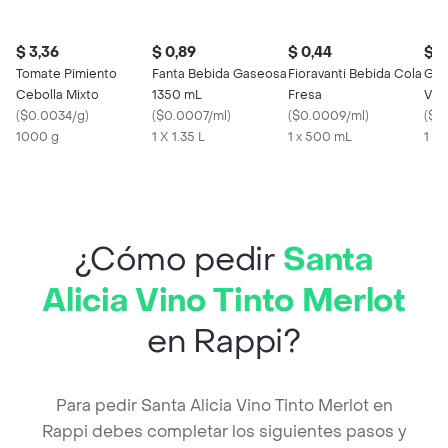
$ 3,36
$ 0,89
$ 0,44
$ 4
Tomate Pimiento
Fanta Bebida Gaseosa
Fioravanti Bebida Cola
Gra
Cebolla Mixto
1350 mL
Fresa
Vin
(
$0.0034/g
)
(
$0.0007/ml
)
(
$0.0009/ml
)
(
$0
1000 g
1 X 1.35 L
1 x 500 mL
1 x 1
¿Cómo pedir
Santa
Alicia Vino Tinto Merlot
en Rappi?
Para pedir Santa Alicia Vino Tinto Merlot en
Rappi debes completar los siguientes pasos y