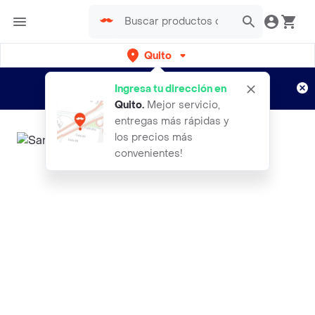
Quito
Regístrate
¿Nuevo en Rappi?
y disfruta de
Ingresa tu dirección en
envíos gratis por semanas
Aplican TyC
Quito
.
Mejor servicio,
entregas más rápidas y
los precios más
convenientes!