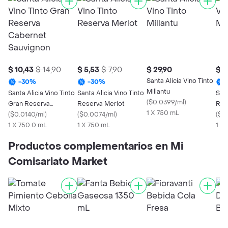
$ 10,43
$ 14,90
$ 5,53
$ 7,90
$ 29,90
$ 2
Santa Alicia Vino Tinto
-
30
%
-
30
%
Millantu
Santa Alicia Vino Tinto
Santa Alicia Vino Tinto
Sant
(
$0.0399/ml
)
Gran Reserva
Reserva Merlot
Res
1 X 750 mL
Cabernet Sauvignon
(
$0.0140/ml
)
(
$0.0074/ml
)
(
$0
1 X 750.0 mL
1 X 750 mL
1 X
Productos complementarios en Mi
Comisariato Market