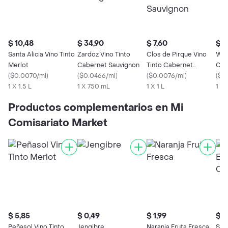
$ 10,48
$ 34,90
$ 7,60
$ 2
Santa Alicia Vino Tinto
Zardoz Vino Tinto
Clos de Pirque Vino
Wap
Merlot
Cabernet Sauvignon
Tinto Cabernet
Cab
(
$0.0070/ml
)
(
$0.0466/ml
)
Sauvignon
(
$0.0076/ml
)
(
$0
1 X 1.5 L
1 X 750 mL
1 X 1 L
1 x
Productos complementarios en Mi
Comisariato Market
$ 5,85
$ 0,49
$ 1,99
$ 0
Peñasol Vino Tinto
Jengibre
Naranja Fruta Fresca
Ser