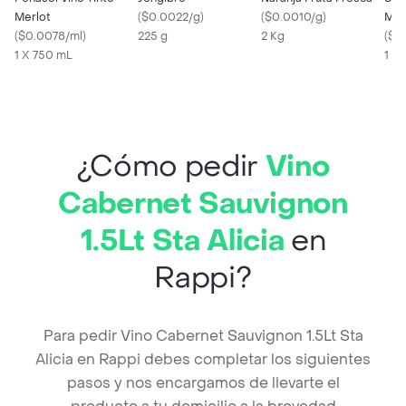
Merlot
(
$0.0022/g
)
(
$0.0010/g
)
Mi 
(
$0.0078/ml
)
225 g
2 Kg
(
$0
1 X 750 mL
1 x 
¿Cómo pedir
Vino
Cabernet Sauvignon
1.5Lt Sta Alicia
en
Rappi?
Para pedir Vino Cabernet Sauvignon 1.5Lt Sta
Alicia en Rappi debes completar los siguientes
pasos y nos encargamos de llevarte el