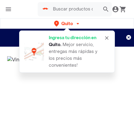
Quito
Regístrate
¿Nuevo en Rappi?
y disfruta de
Ingresa tu dirección en
envíos gratis por semanas
Aplican TyC
Quito
.
Mejor servicio,
entregas más rápidas y
los precios más
convenientes!