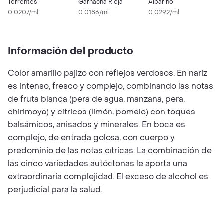
Torrentés
Garnacha Rioja
Albariño
V
0.0207/ml
0.0186/ml
0.0292/ml
0
Información del producto
Color amarillo pajizo con reflejos verdosos. En nariz
es intenso, fresco y complejo, combinando las notas
de fruta blanca (pera de agua, manzana, pera,
chirimoya) y cítricos (limón, pomelo) con toques
balsámicos, anisados y minerales. En boca es
complejo, de entrada golosa, con cuerpo y
predominio de las notas cítricas. La combinación de
las cinco variedades autóctonas le aporta una
extraordinaria complejidad. El exceso de alcohol es
perjudicial para la salud.