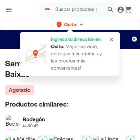
Quito
Regístrate
¿Nuevo en Rappi?
y disfruta de
Ingresa tu dirección en
envíos gratis por semanas
Aplican TyC
Quito
.
Mejor servicio,
entregas más rápidas y
los precios más
Santiago Ruiz Vino Blanco Rias
convenientes!
Baixas
Agotado
Productos similares:
Bodegón
$0.49