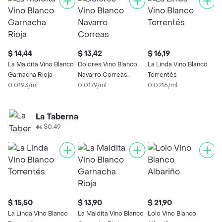
$ 14,44
$ 13,42
$ 16,19
La Maldita Vino Blanco
Dolores Vino Blanco
La Linda Vino Blanco
Garnacha Rioja
Navarro Correas
Torrentés
0.0193/ml
Chardonnay
0.0179/ml
0.0216/ml
La Taberna
$0.49
$ 15,50
$ 13,90
$ 21,90
$
La Linda Vino Blanco
La Maldita Vino Blanco
Lolo Vino Blanco
G