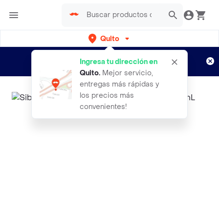
Quito
Regístrate
¿Nuevo en Rappi?
y disfruta de
Ingresa tu dirección en
envíos gratis por semanas
Aplican TyC
Quito
.
Mejor servicio,
entregas más rápidas y
los precios más
convenientes!