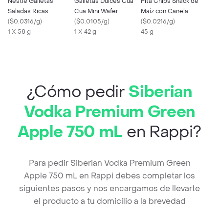
Nestlé Galletas
Galletas Dulces Cua
Pita Chips Snack de
Saladas Ricas
Cua Mini Wafer
Maíz con Canela
(
$0.0316/g
)
Cubiertas de
(
$0.0105/g
)
(
$0.0216/g
)
1 X 58 g
Chocolate 42 gr
1 X 42 g
45 g
¿Cómo pedir
Siberian
Vodka Premium Green
Apple 750 mL
en Rappi?
Para pedir Siberian Vodka Premium Green
Apple 750 mL en Rappi debes completar los
siguientes pasos y nos encargamos de llevarte
el producto a tu domicilio a la brevedad