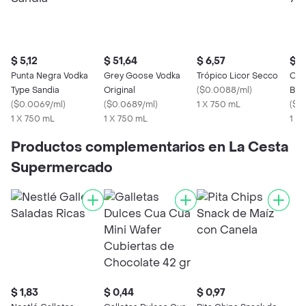
$ 5,12
$ 51,64
$ 6,57
$ 1
Punta Negra Vodka
Grey Goose Vodka
Trópico Licor Secco
Old
Type Sandia
Original
(
$0.0088/ml
)
Bla
(
$0.0069/ml
)
(
$0.0689/ml
)
1 X 750 mL
(
$0.
1 X 750 mL
1 X 750 mL
1 X
Productos complementarios en La Cesta
Supermercado
$ 1,83
$ 0,44
$ 0,97