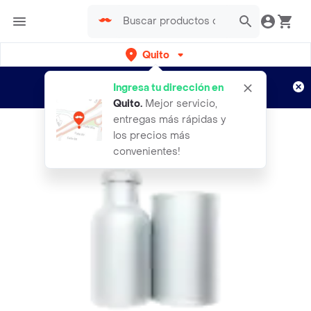
Quito
Regístrate
¿Nuevo en Rappi?
y disfruta de
Ingresa tu dirección en
envíos gratis por semanas
Aplican TyC
Quito
.
Mejor servicio,
entregas más rápidas y
los precios más
convenientes!