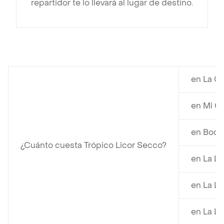
repartidor te lo llevará al lugar de destino.
en La C
en Mi Co
en Bode
¿Cuánto cuesta Trópico Licor Secco?
en La Li
en La Li
en La Ll