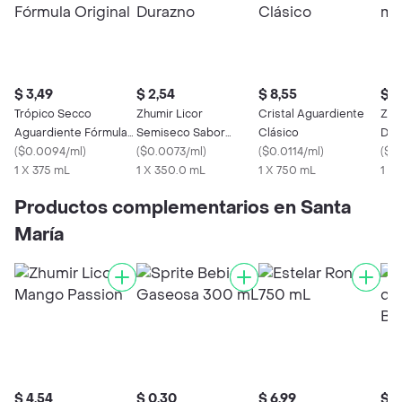
$ 3,49
$ 2,54
$ 8,55
$ 4
Trópico Secco
Zhumir Licor
Cristal Aguardiente
Zhu
Aguardiente Fórmula
Semiseco Sabor
Clásico
Dur
Original
(
$0.0094/ml
)
Durazno
(
$0.0073/ml
)
(
$0.0114/ml
)
(
$0
1 X 375 mL
1 X 350.0 mL
1 X 750 mL
1 X
Productos complementarios en Santa
María
$ 4,54
$ 0,30
$ 6,99
$ 2