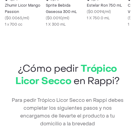
Zhumir Licor Mango
Sprite Bebida
Estelar Ron 750 mL
Cub
Passion
Gaseosa 300 mL
(
$0.0094/ml
)
Vodk
(
$0.0065/ml
)
(
$0.0010/ml
)
1 X 750.0 mL
(
$0
1 x 700 cc
1 X 300 mL
1 x 1
¿Cómo pedir
Trópico
Licor Secco
en Rappi?
Para pedir Trópico Licor Secco en Rappi debes
completar los siguientes pasos y nos
encargamos de llevarte el producto a tu
domicilio a la brevedad