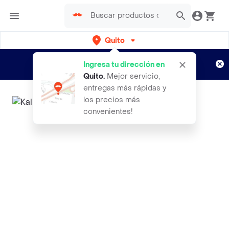
Quito
Regístrate
¿Nuevo en Rappi?
y disfruta de
Ingresa tu dirección en
envíos gratis por semanas
Aplican TyC
Quito
.
Mejor servicio,
entregas más rápidas y
los precios más
convenientes!