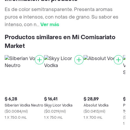
Es de color semitransparente. Presenta aromas
puros e intensos, con notas de grano. Su sabor es
intenso, con n
...
Ver más
Productos similares en Mi Comisariato
Market
$ 6,28
$ 16,41
$ 28,89
$ 5
Siberian Vodka Neutro
Skyy Licor Vodka
Absolut Vodka
Pun
(
$0.0084/ml
)
(
$0.0219/ml
)
(
$0.0413/ml
)
Typ
1 X 750.0 mL
1 X 750 mL
1 X 700 mL
(
$0
1 X