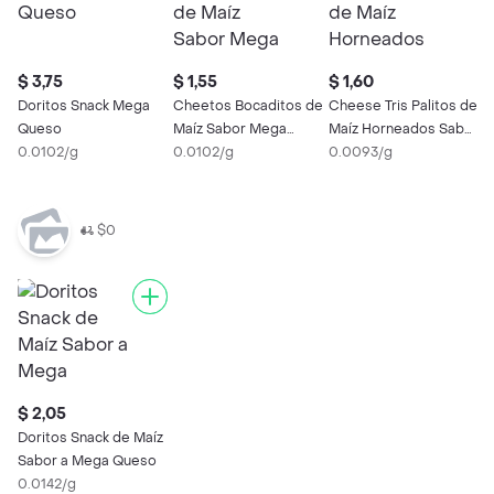
$ 3,75
$ 1,55
$ 1,60
$
Doritos Snack Mega
Cheetos Bocaditos de
Cheese Tris Palitos de
P
Queso
Maíz Sabor Mega
Maíz Horneados Sabor
a
0.0102/g
Queso
0.0102/g
Queso
0.0093/g
0
$0
$ 2,05
Doritos Snack de Maíz
Sabor a Mega Queso
0.0142/g