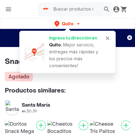
Quito
Regístrate
¿Nuevo en Rappi?
y disfruta de
Ingresa tu dirección en
envíos gratis por semanas
Aplican TyC
Quito
.
Mejor servicio,
entregas más rápidas y
los precios más
Snack Cheese Tris Queso
convenientes!
Agotado
Productos similares:
Santa María
$0.39