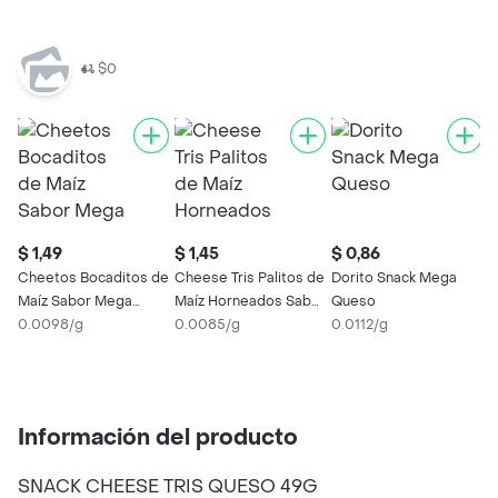
$0
$ 1,49
$ 1,45
$ 0,86
$
Cheetos Bocaditos de
Cheese Tris Palitos de
Dorito Snack Mega
Y
Maíz Sabor Mega
Maíz Horneados Sabor
Queso
Q
Queso
0.0098/g
Queso
0.0085/g
0.0112/g
0
Información del producto
SNACK CHEESE TRIS QUESO 49G