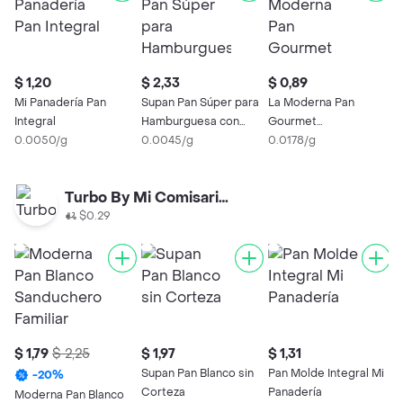
$ 1,20
$ 2,33
$ 0,89
$
Mi Panadería Pan
Supan Pan Súper para
La Moderna Pan
B
Integral
Hamburguesa con
Gourmet
I
0.0050/g
Ajonjolí
0.0045/g
Zanahoria/Nueces
0.0178/g
0
Turbo By Mi Comisariato
$0.29
$ 1,79
$ 2,25
$ 1,97
$ 1,31
Supan Pan Blanco sin
Pan Molde Integral Mi
-
20
%
Corteza
Panadería
Moderna Pan Blanco