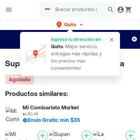
Quito
Regístrate
¿Nuevo en Rappi?
y disfruta de
Ingresa tu dirección en
envíos gratis por semanas
Aplican TyC
Quito
.
Mejor servicio,
entregas más rápidas y
los precios más
Supan Pan Raíces Chía y Quinua
convenientes!
Agotado
Productos similares:
Mi Comisariato Market
$0.49
Envío Gratis: mín $35