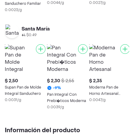
0.0044/g
0.0027/g
Sanduchero Familiar
0.0023/g
Santa María
$0.49
$ 2,50
$ 2,30
$ 2,55
$ 2,35
$
Supan Pan de Molde
Moderna Pan de
S
-
9
%
Integral Sanduchero
Horno Artesanal
P
Pan Integral Con
0.0031/g
Integral
0.0047/g
0
Prebi�ticos Moderna
0.0039/g
Información del producto