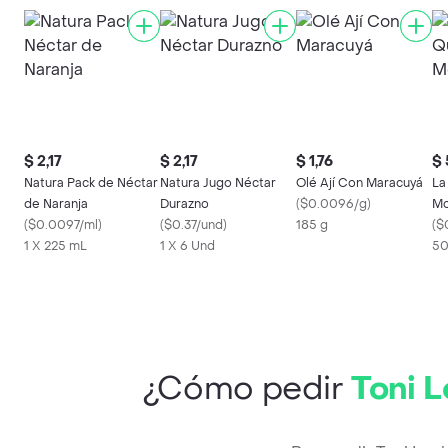
$ 2,17
$ 2,17
$ 1,76
$ 
Natura Pack de Néctar
Natura Jugo Néctar
Olé Ají Con Maracuyá
La
de Naranja
Durazno
(
$0.0096/g
)
Mo
(
$0.0097/ml
)
(
$0.37/und
)
185 g
(
$
1 X 225 mL
1 X 6 Und
50
¿Cómo pedir
Toni 