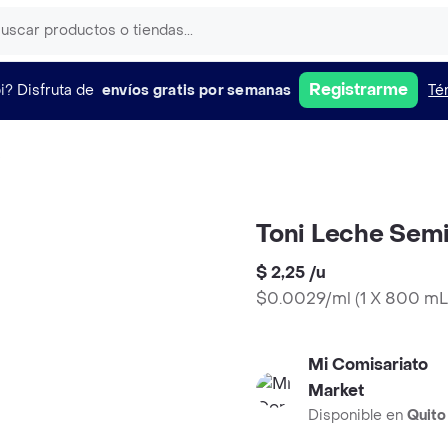
Registrarme
i?
Disfruta de
envíos gratis por semanas
Té
é
Toni Leche Semi
$ 2,25
/
u
$0.0029/ml
(
1 X 800 mL
Mi Comisariato
Market
Disponible en
Quito