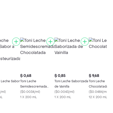
$ 0,68
$ 0,85
$ 9,68
 Leche Sabor
Toni Leche
Toni Leche Saborizada
Toni Leche
Semidescremada
de Vainilla
Chocolatada
teurizada
/ml
)
Chocolatada
(
$0.0034/ml
)
(
$0.0043/ml
)
(
$0.0484/ml
)
mL
1 X 200 mL
1 X 200 mL
12 X 200 mL