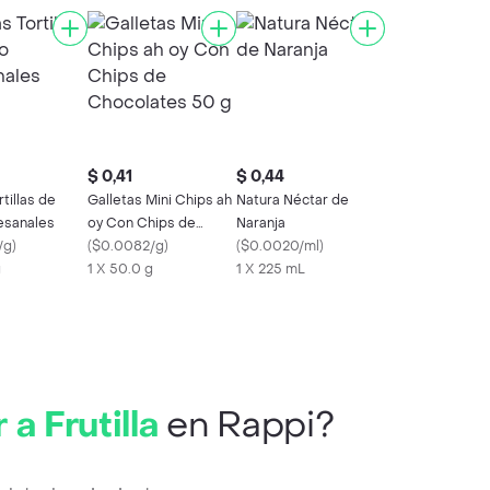
$ 0,41
$ 0,44
tillas de
Galletas Mini Chips ah
Natura Néctar de
tesanales
oy Con Chips de
Naranja
/g
)
Chocolates 50 g
(
$0.0082/g
)
(
$0.0020/ml
)
g
1 X 50.0 g
1 X 225 mL
 Frutilla
en Rappi?