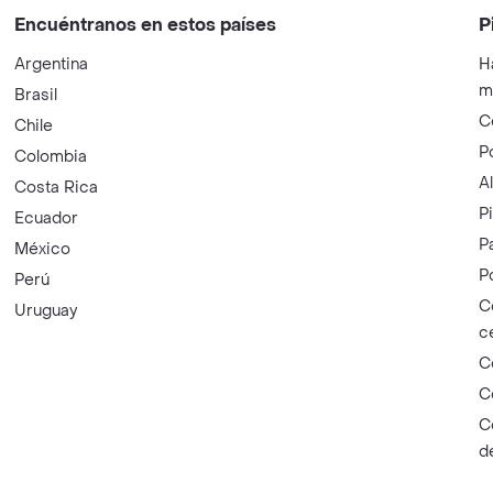
Encuéntranos en estos países
P
Argentina
H
m
Brasil
C
Chile
P
Colombia
A
Costa Rica
P
Ecuador
P
México
P
Perú
C
Uruguay
c
C
C
C
d