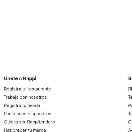
Únete a Rappi
S
Registra tu restaurante
B
Trabaja con nosotros
T
Registra tu tienda
P
Posiciones disponibles
T
Quiero ser Rappitendero
C
Haz crecer tu marca
A