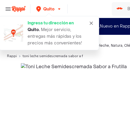
Quito
Ingresa tu dirección en
¿Nuevo en Rapp
Quito
.
Mejor servicio,
entregas más rápidas y los
precios más convenientes!
Búsquedas relacionadas:
Leche saborizada
,
Toni
,
Reyleche
,
Natura
,
Ol
Rappi
toni leche semidescremada sabor a f