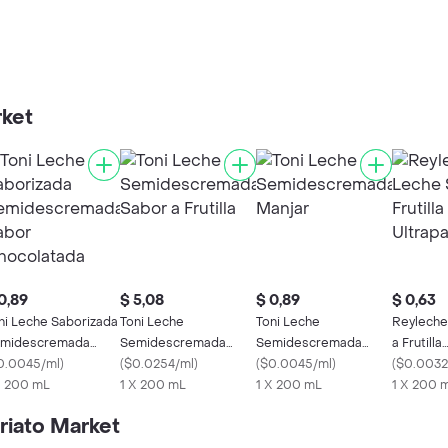
rket
0,89
$ 5,08
$ 0,89
$ 0,63
ni Leche Saborizada
Toni Leche
Toni Leche
Reyleche
midescremada
Semidescremada
Semidescremada
a Frutilla
bor Chocolatada
0.0045/ml
)
Sabor a Frutilla
(
$0.0254/ml
)
Manjar
(
$0.0045/ml
)
Ultrapas
(
$0.0032
X 200 mL
1 X 200 mL
1 X 200 mL
1 X 200 
riato Market