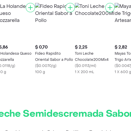
5,86
$ 0,70
$ 2,25
$ 2,82
 Holandesa Queso
Fideo Rapidito
Toni Leche
Mayas Tor
zzarella
Oriental Sabor a Pollo
Chocolate200Mlx4
Trigo Ar
0.0118/g
)
(
$0.0070/g
)
(
$0.0113/ml
)
(
$0.0047
0 g
100 g
1 X 200 mL
1 X 600 
Leche Semidescremada Sabor a