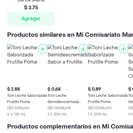
$ 2,75
Agregar
Productos similares en Mi Comisariato Ma
$ 2,88
$ 0,68
$ 0,89
$ 
Toni Leche Saborizada
Toni Leche
Toni Leche Saborizada
To
Frutilla Poma
Semidescremada
Frutilla Poma
Se
(
$0.0214/ml
)
Sabor a Frutilla
(
$0.0034/ml
)
(
$0.0045/ml
)
Sa
(
$
6 X 135 mL
1 X 200 mL
1 X 200 mL
1 
Productos complementarios en Mi Comisa