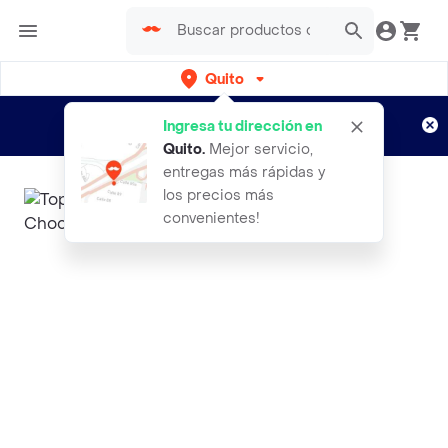
Quito
Regístrate
¿Nuevo en Rappi?
y disfruta de
Ingresa tu dirección en
envíos gratis por semanas
Aplican TyC
Quito
.
Mejor servicio,
entregas más rápidas y
los precios más
convenientes!