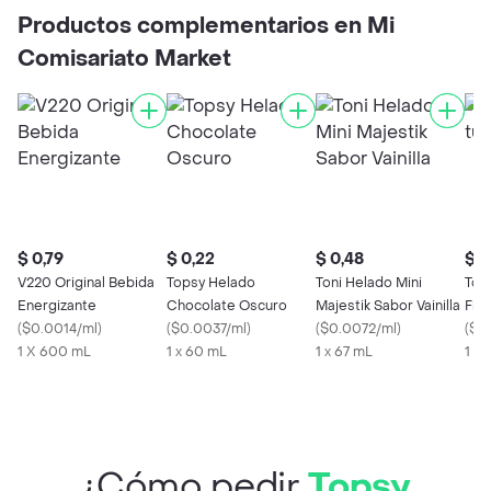
Productos complementarios en Mi
Comisariato Market
$ 0,79
$ 0,22
$ 0,48
$ 0
V220 Original Bebida
Topsy Helado
Toni Helado Mini
Top
Energizante
Chocolate Oscuro
Majestik Sabor Vainilla
Frut
(
$0.0014/ml
)
(
$0.0037/ml
)
(
$0.0072/ml
)
(
$0
1 X 600 mL
1 x 60 mL
1 x 67 mL
1 x 
¿Cómo pedir
Topsy