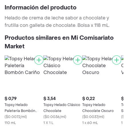
Información del producto
Helado de crema de leche sabor a chocolate y
frutilla con galleta de chocolate. Bolsa x 118 mL.
Productos similares en Mi Comisariato
Market
$ 0,79
$ 3,54
$ 0,22
$ 3
Topsy Helado
Topsy Helado Clásico
Topsy Helado
Top
Paletería Bombón
Chocolate
Chocolate Oscuro
Sabo
Cariño
(
$0.0072/ml
)
(
$0.0036/ml
)
(
$0.0037/ml
)
(
$0
110 mL
1 X 1 L
1 x 60 mL
1 X 