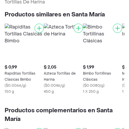
Tortillas De Harina
Productos similares en Santa María
$ 0,99
$ 2,05
$ 1,99
$ 2
Rapiditas Tortillas
Azteca Tortillas de
Bimbo Tortillinas
Maya
Clasicas Bimbo
Harina
Clásicas
Int
(
$0.0066/g
)
(
$0.0046/g
)
(
$0.0080/g
)
(
$0
150 g
450 g
1 X 250 g
1 X
Productos complementarios en Santa
María