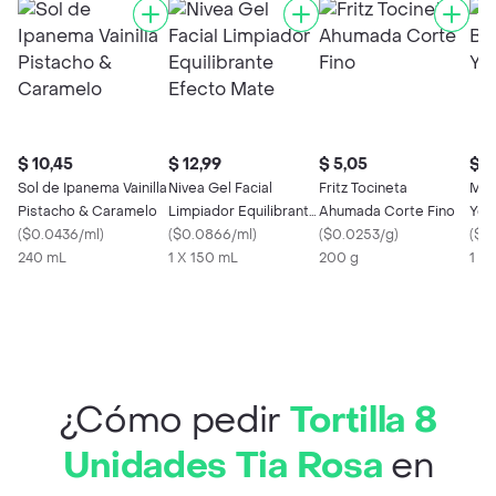
$ 10,45
$ 12,99
$ 5,05
$ 1
Sol de Ipanema Vainilla
Nivea Gel Facial
Fritz Tocineta
Mir
Pistacho & Caramelo
Limpiador Equilibrante
Ahumada Corte Fino
Yog
(
$0.0436/ml
)
Efecto Mate
(
$0.0866/ml
)
(
$0.0253/g
)
(
$0
240 mL
1 X 150 mL
200 g
1 x 
¿Cómo pedir
Tortilla 8
Unidades Tia Rosa
en