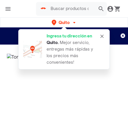
Quito
Regístrate
¿Nuevo en Rappi?
y disfruta de
Ingresa tu dirección en
envíos gratis por semanas
Aplican TyC
Quito
.
Mejor servicio,
entregas más rápidas y
los precios más
convenientes!