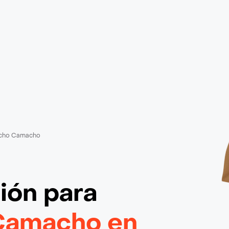
cho Camacho
ción
para
Camacho en