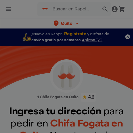
Quito
Regístrate
¿Nuevo en Rappi?
y disfruta de
envíos gratis por semanas
Aplican TyC
4.2
1 Chifa Fogata en Quito
Ingresa tu dirección
para
pedir en
Chifa Fogata en