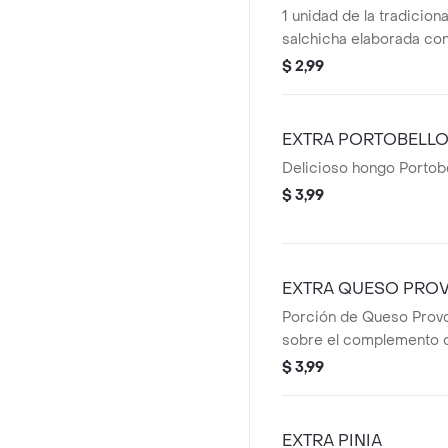
1 unidad de la tradiciona
salchicha elaborada co
seleccionada y leche, 
$ 2,99
un toque de jengibre.
EXTRA PORTOBELL
Delicioso hongo Portobell
$ 3,99
EXTRA QUESO PRO
Porción de Queso Provo
sobre el complemento d
elijas.
$ 3,99
EXTRA PINIA