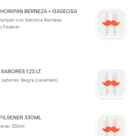
HORIPAN BERNEZA + GASEOSA
horipan con Salchica Berneza
lo Federer
SABORES 1.25 LT
sabores: Negra (caramelo),
PILSENER 330ML
sener 330ml