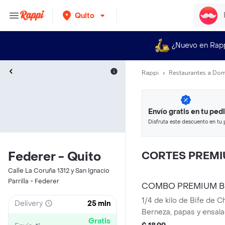
Quito
¿Nuevo en Rap
Rappi
Restaurantes a Dom
Envío gratis en tu ped
Disfruta este descuento en tu 
en minutos.
Federer - Quito
CORTES PREM
Calle La Coruña 1312 y San Ignacio
Parrilla - Federer
COMBO PREMIUM B
1/4 de kilo de Bife de C
Delivery
25 min
Berneza, papas y ensala
Gratis