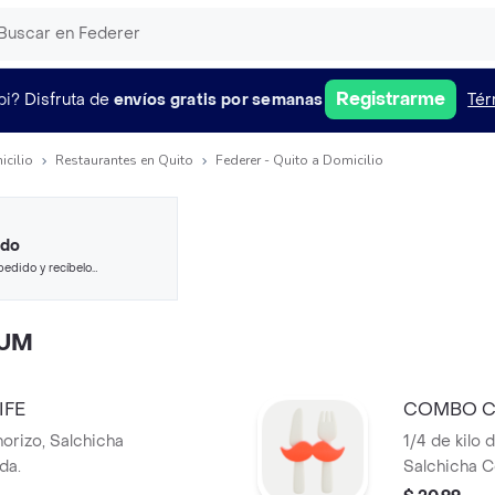
Registrarme
pi?
Disfruta de
envíos gratis por semanas
Tér
icilio
Restaurantes en Quito
Federer - Quito a Domicilio
ido
pedido y recíbelo
IUM
IFE
COMBO C
horizo, Salchicha
1/4 de kilo
da.
Salchicha C
queso holan