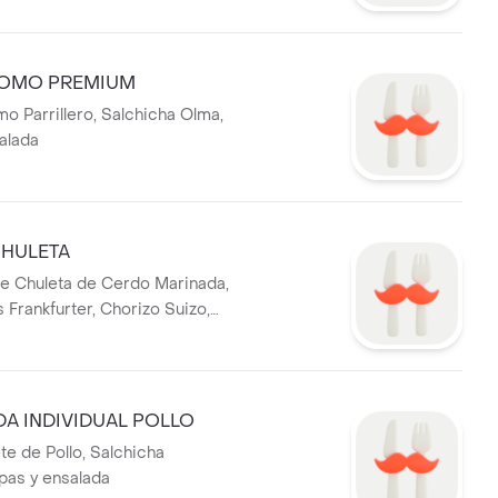
OMO PREMIUM
o Parrillero, Salchicha Olma,
alada
HULETA
 de Chuleta de Cerdo Marinada,
 Frankfurter, Chorizo Suizo,
ada con queso javierino, papas
DA INDIVIDUAL POLLO
te de Pollo, Salchicha
pas y ensalada