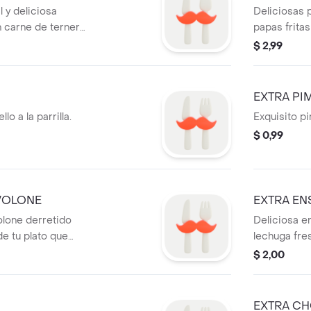
l y deliciosa
Deliciosas 
n carne de ternera
papas fritas
condimentada con
$ 2,99
O
EXTRA PI
o a la parrilla.
Exquisito pim
$ 0,99
VOLONE
EXTRA EN
lone derretido
Deliciosa e
e tu plato que
lechuga fre
acompañada
$ 2,00
y hierbas
EXTRA C