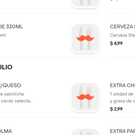
DE 330ML
CERVEZA 
0ml
Cerveza Ste
$ 4,99
ILIO
C/QUESO
EXTRA CH
le salchicha
1 unidad de
 cerdo selecta
y grasa de 
s de queso semi
$ 2,99
rilla, el queso se
a salchicha creando
OLMA
EXTRA PA