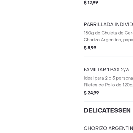
$ 12,99
PARRILLADA INDIVI
150g de Chuleta de Cer
Chorizo Argentino, papa
$ 8,99
FAMILIAR 1 PAX 2/3
Ideal para 2 o 3 persona
Filetes de Pollo de 120g
150g, 1 Bistec de 140g, 
$ 24,99
1 Salchicha Cervelat, 2
papas, 2 ensaladas y 1 C
DELICATESSEN
CHORIZO ARGENTIN