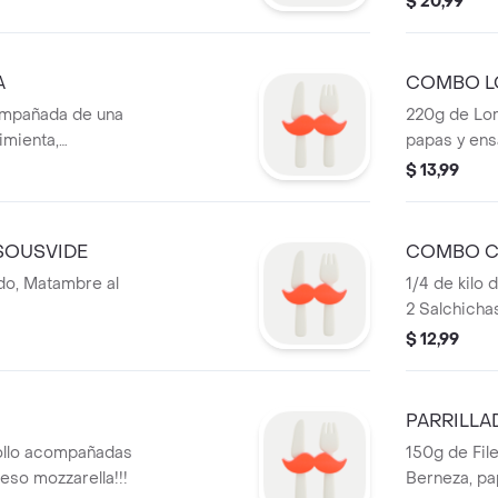
$ 20,99
ensalada.
A
COMBO L
ompañada de una
220g de Lom
imienta,
papas y ens
ritas o cocinadas
$ 13,99
lada!
SOUSVIDE
COMBO C
do, Matambre al
1/4 de kilo
2 Salchichas
piña gratin
$ 12,99
y ensalada.
O
PARRILLA
ollo acompañadas
150g de File
eso mozzarella!!!
Berneza, pa