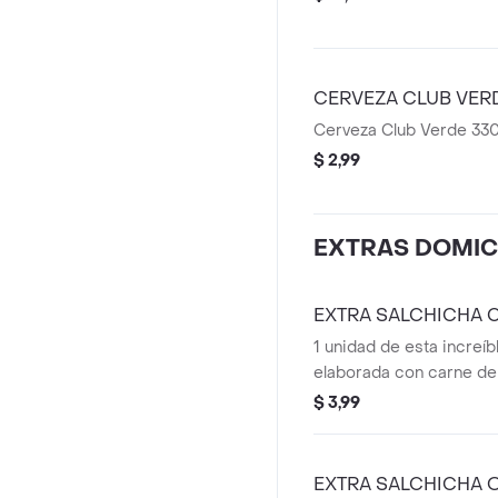
CERVEZA CLUB VER
Cerveza Club Verde 33
$ 2,99
EXTRAS DOMIC
EXTRA SALCHICHA 
1 unidad de esta increíb
elaborada con carne de
combinada con pedazo
$ 3,99
maduro. Perfecta a la par
derrite al interior de l
un sabor único.
EXTRA SALCHICHA 