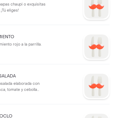
papas chaupi o exquisitas
 ¡Tú eliges!
MIENTO
iento rojo a la parrilla.
SALADA
nsalada elaborada con
sca, tomate y cebolla
 con aderezo ligero de limón
HOCLO