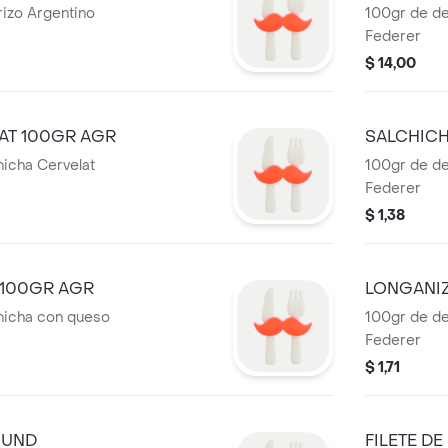
rizo Argentino
100gr de de
Federer
$ 14,00
AT 100GR AGR
SALCHICH
hicha Cervelat
100gr de de
Federer
$ 1,38
 100GR AGR
LONGANIZ
chicha con queso
100gr de de
Federer
$ 1,71
 UND
FILETE D