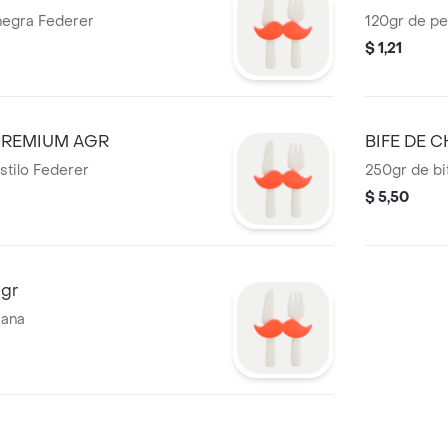
 negra Federer
120gr de pe
$ 1,21
PREMIUM AGR
BIFE DE 
estilo Federer
250gr de bi
$ 5,50
gr
cana