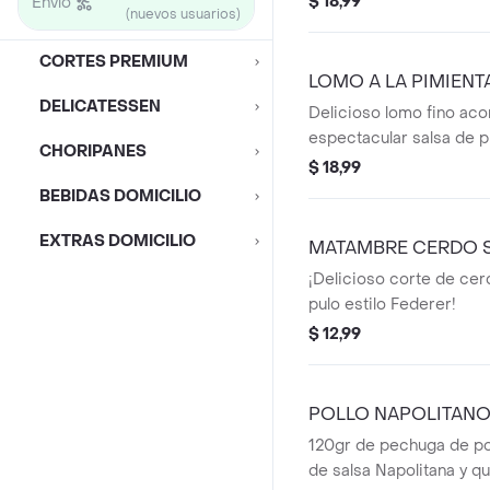
$ 18,99
Envío
(nuevos usuarios)
CORTES PREMIUM
LOMO A LA PIMIENT
DELICATESSEN
Delicioso lomo fino ac
espectacular salsa de p
CHORIPANES
acompañado de papas f
$ 18,99
más un embutido y ensa
BEBIDAS DOMICILIO
EXTRAS DOMICILIO
MATAMBRE CERDO 
¡Delicioso corte de cer
pulo estilo Federer!
$ 12,99
POLLO NAPOLITAN
120gr de pechuga de p
de salsa Napolitana y qu