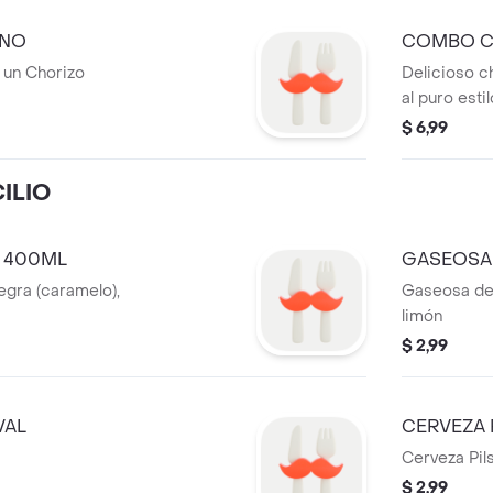
INO
COMBO C
 un Chorizo
Delicioso c
al puro esti
$ 6,99
ILIO
 400ML
GASEOSA 
gra (caramelo),
Gaseosa de 
limón
$ 2,99
VAL
CERVEZA 
Cerveza Pil
$ 2,99