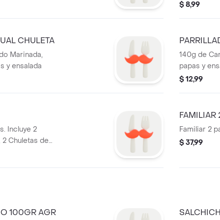
$ 8,99
DUAL CHULETA
PARRILLA
do Marinada,
140g de Car
s y ensalada
papas y ens
$ 12,99
FAMILIAR 
s. Incluye 2
Familiar 2 p
, 2 Chuletas de
$ 37,99
1 Salchicha Olma,
 porciones de
oca Cola 1.35lt.
O 100GR AGR
SALCHICH