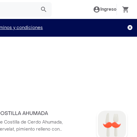
Ingreso
minos y condiciones
OSTILLA AHUMADA
 de Costilla de Cerdo Ahumada,
ervelat, pimiento relleno con
dés derretido, papas y