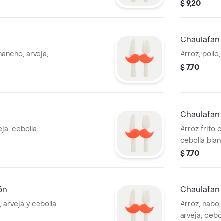
pimientos, z
$ 9,20
Chaulafan 
hancho, arveja,
Arroz, pollo,
$ 7,70
Chaulafan
eja, cebolla
Arroz frito
cebolla blan
$ 7,70
ón
Chaulafan 
 arveja y cebolla
Arroz, nabo,
arveja, cebo