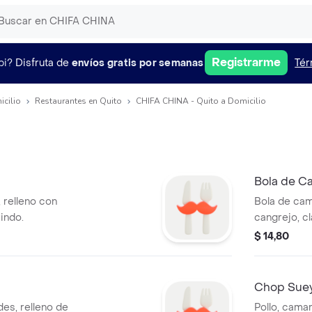
Registrarme
pi?
Disfruta de
envíos gratis por semanas
Tér
icilio
Restaurantes en Quito
CHIFA CHINA - Quito a Domicilio
Bola de C
 relleno con
Bola de cam
indo.
cangrejo, c
$ 14,80
Chop Sue
des, relleno de
Pollo, cama