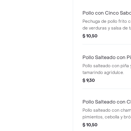
Pollo con Cinco Sab
Pechuga de pollo frito c
de verduras y salsa de 
Inspirado en cinco sabo
$ 10,50
Pollo Salteado con P
Pollo salteado con piña 
tamarindo agridulce.
$ 9,30
Pollo Salteado con 
Pollo salteado con cha
pimientos, cebolla y bró
$ 10,50