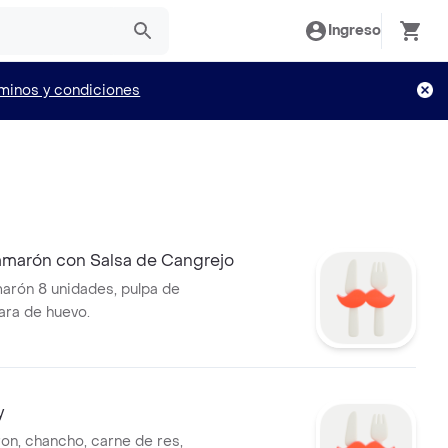
Ingreso
minos y condiciones
amarón con Salsa de Cangrejo
arón 8 unidades, pulpa de
lara de huevo.
y
ron, chancho, carne de res,