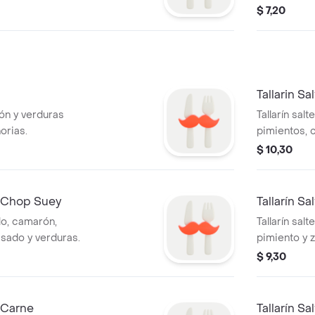
champiñone
$ 7,20
Tallarin S
rón y verduras
Tallarín sa
orias.
pimientos, c
$ 10,30
n Chop Suey
Tallarín S
llo, camarón,
Tallarín salt
sado y verduras.
pimiento y z
$ 9,30
n Carne
Tallarín 