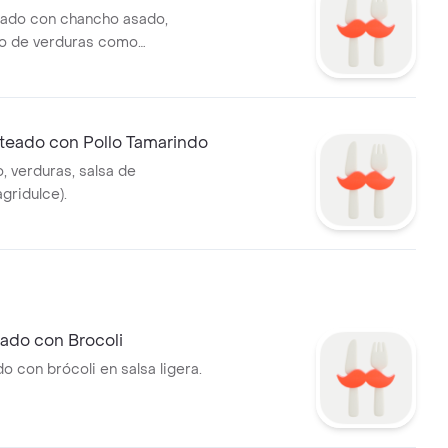
lteado con chancho asado,
 de verduras como
cebolla.
alteado con Pollo Tamarindo
lo, verduras, salsa de
gridulce).
eado con Brocoli
do con brócoli en salsa ligera.