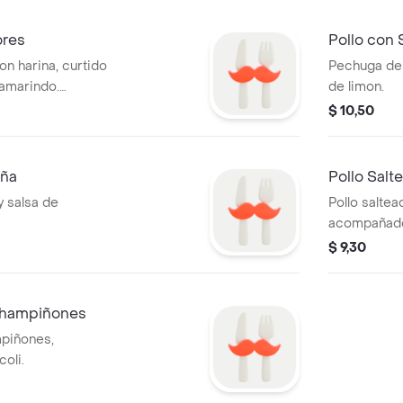
ores
Pollo con 
on harina, curtido
Pechuga de p
tamarindo.
de limon.
res.
$ 10,50
iña
Pollo Sal
y salsa de
Pollo salte
acompañado
$ 9,30
Champiñones
mpiñones,
coli.