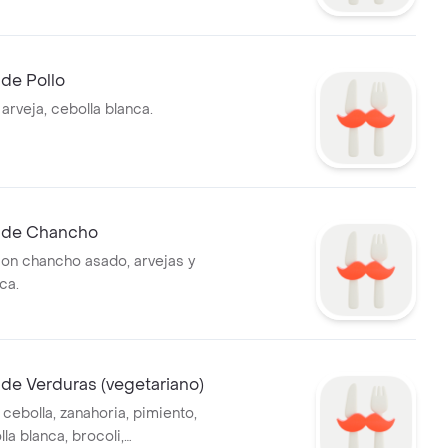
anahorias y cebolla.
de Pollo
 arveja, cebolla blanca.
 de Chancho
 con chancho asado, arvejas y
ca.
de Verduras (vegetariano)
 cebolla, zanahoria, pimiento,
lla blanca, brocoli,