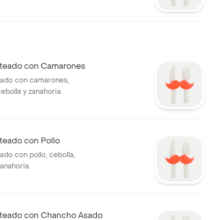
s.
alteado con Camarones
lteado con camarones,
ebolla y zanahoria.
alteado con Pollo
eado con pollo, cebolla,
anahoria.
Salteado con Chancho Asado