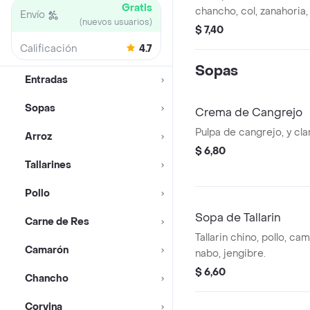
Gratis
chancho, col, zanahoria,
Envío
(nuevos usuarios)
tamarindo.
$ 7,40
Calificación
4.7
Sopas
Entradas
Sopas
Crema de Cangrejo
Pulpa de cangrejo, y cla
Arroz
$ 6,80
Tallarines
Pollo
Sopa de Tallarin
Carne de Res
Tallarin chino, pollo, c
Camarón
nabo, jengibre.
$ 6,60
Chancho
Corvina