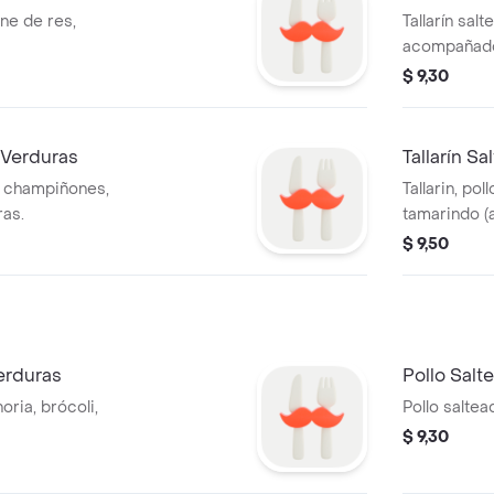
rne de res,
Tallarín sa
acompañado
pimientos y 
$ 9,30
 Verduras
Tallarín S
n champiñones,
Tallarin, pol
ras.
tamarindo (a
$ 9,50
erduras
Pollo Salt
oria, brócoli,
Pollo saltea
$ 9,30