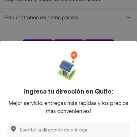
Encuéntranos en estos países
App Store
Google play
AppGallery
Pide tu comida favorita cerca de ti
Ingresa tu dirección en Quito:
Mejor servicio, entregas más rápidas y los precios
Categorías
más convenientes!
Únete a Rappi