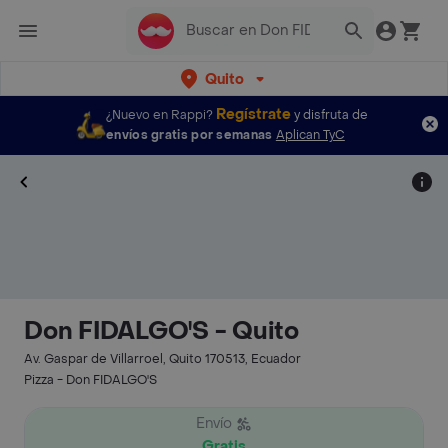
Quito
Regístrate
¿Nuevo en Rappi?
y disfruta de
envíos gratis por semanas
Aplican TyC
Don FIDALGO'S - Quito
Av. Gaspar de Villarroel, Quito 170513, Ecuador
Pizza - Don FIDALGO'S
Envío
Gratis