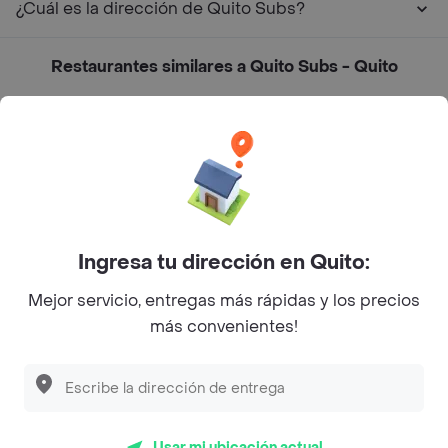
¿Cuál es la dirección de Quito Subs?
Restaurantes similares a Quito Subs - Quito
Suvlaki
Alitas Benditas
El Baron de Las Mollejass
Taconazo
Ingresa tu dirección en Quito:
Bocatto
Mejor servicio, entregas más rápidas y los precios
más convenientes!
Stav
Pizza Hut
Pizza Planet
Vaco y Vaca
Usar mi ubicación actual