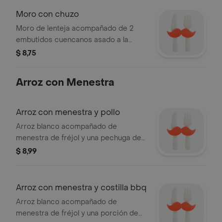
Moro con chuzo
Moro de lenteja acompañado de 2
embutidos cuencanos asado a la
parrilla. (adiciona menestra por un
$ 8,75
valor adicional) .
Arroz con Menestra
Arroz con menestra y pollo
Arroz blanco acompañado de
menestra de fréjol y una pechuga de
pollo asada.
$ 8,99
Arroz con menestra y costilla bbq
Arroz blanco acompañado de
menestra de fréjol y una porción de