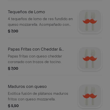
servidas con rodajas de papa
cocinada y frita, bañadas en queso
Tequeños de Lomo
cheddar. .
4 tequeños de lomo de res fundido en
queso mozzarella. Acompañado con
guacamole.
$ 7,00
Papas Fritas con Cheddar &
Bacon
Papas fritas con queso cheddar
coronado con trozos de tocino.
$ 7,00
Maduros con queso
Exótica fusión de plátanos maduros
fritos con queso mozzarella.
$ 5,50