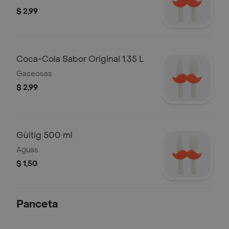
$ 2,99
Coca-Cola Sabor Original 1.35 L
Gaseosas
$ 2,99
Güitig 500 ml
Aguas
$ 1,50
Panceta