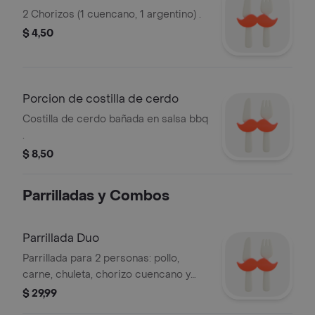
2 Chorizos (1 cuencano, 1 argentino) .
$ 4,50
Porcion de costilla de cerdo
Costilla de cerdo bañada en salsa bbq
.
$ 8,50
Parrilladas y Combos
Parrillada Duo
Parrillada para 2 personas: pollo,
carne, chuleta, chorizo cuencano y
morcilla; papa al horno como entrada
$ 29,99
y una gaseosa 1.3 l. A elegir 2