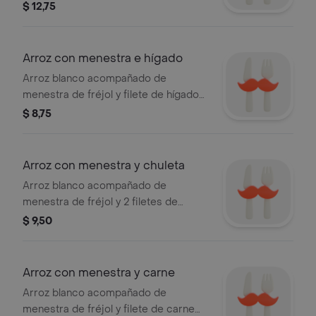
costilla de cerdo bañada con salsa
$ 12,75
bbq.
Arroz con menestra e hígado
Arroz blanco acompañado de
menestra de fréjol y filete de hígado
asado.
$ 8,75
Arroz con menestra y chuleta
Arroz blanco acompañado de
menestra de fréjol y 2 filetes de
chuleta.
$ 9,50
Arroz con menestra y carne
Arroz blanco acompañado de
menestra de fréjol y filete de carne