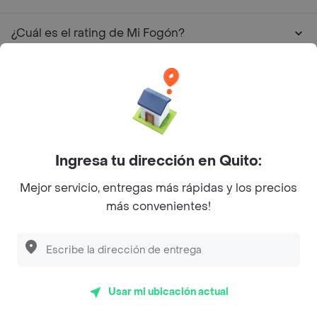
¿Cuál es el rating de Mi Fogón?
¿Cuáles son las promociones de Mi Fogón?
Restaurantes similares a Mi Fogón - Guayaquil
Ingresa tu dirección en Quito:
Suvlaki
Mejor servicio, entregas más rápidas y los precios
Alitas Benditas
más convenientes!
El Baron de Las Mollejass
Taconazo
Bocatto
Usar mi ubicación actual
Stav