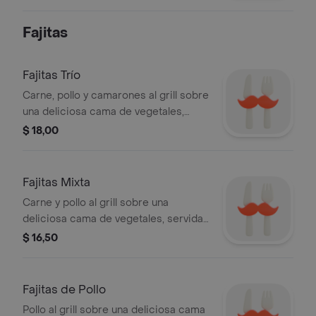
Fajitas
Fajitas Trío
Carne, pollo y camarones al grill sobre
una deliciosa cama de vegetales,
servida con sour cream, guacamole y
$ 18,00
salsa de aji acompañada con 3
tortillas.
Fajitas Mixta
Carne y pollo al grill sobre una
deliciosa cama de vegetales, servida
con sour cream, guacamole y salsa
$ 16,50
de aji acompañada con 3 tortillas de
maiz.
Fajitas de Pollo
Pollo al grill sobre una deliciosa cama