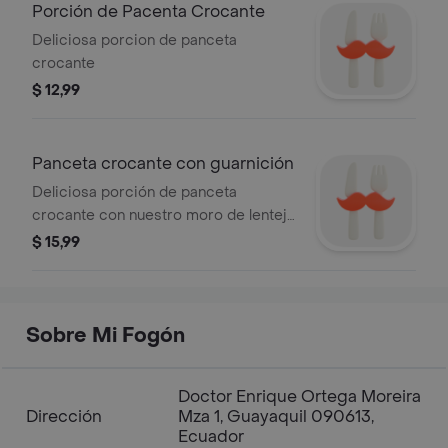
Porción de Pacenta Crocante
Deliciosa porcion de panceta
crocante
$ 12,99
Panceta crocante con guarnición
Deliciosa porción de panceta
crocante con nuestro moro de lenteja
cremoso
$ 15,99
Sobre Mi Fogón
Doctor Enrique Ortega Moreira
Dirección
Mza 1, Guayaquil 090613,
Ecuador