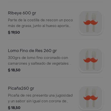
Ribeye 600 gr
Parte de la costilla de rescon un poco
más de grasa, junto al hueso aporta
jugosidad y sabor peculiar. incluye
$ 19,50
acompañante. .
Lomo Fino de Res 260 gr
300grs de lomo fino coronado con
camarones y salteado de vegetales. .
$ 18,50
Picaña260 gr
Picaña de res presenta una jugosidad
y un sabor sin igual con corona de
camarones y acompañante a elegir.
$ 18,50