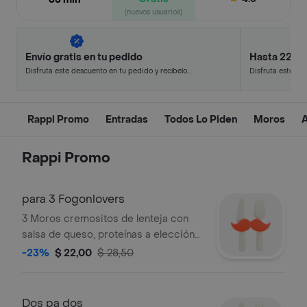
(nuevos usuarios)
Envío gratis en tu pedido
Hasta 22% 
Disfruta este descuento en tu pedido y recíbelo
Disfruta este de
en minutos.
en minutos.
Rappi Promo
Entradas
Todos Lo Piden
Moros
A
Rappi Promo
para 3 Fogonlovers
3 Moros cremositos de lenteja con
salsa de queso, proteínas a elección
(pollo/carne/chuleta/chorizo/hígado) y
-23%
$ 22,00
$ 28,50
gaseosa grande .
Dos pa dos