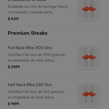
Ensalada con mix de lechuga fresca
con tomate y cebolla perla.
$ 4,50
Premium Steaks
Full Rack Ribs 1100 Grs
Costillas Full rack de 1100 gramos-
acompañada de maíz dulce,
patacones. Adiconal una guarnición a
$ 29,99
elegir.
Half Rack Ribs 550 Grs
Costillas Full rack de 550 gramos-
acompañada de maíz dulce,
patacones. Adiconal una guarnición a
$ 19,99
elegir.