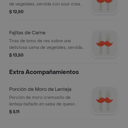
de vegetales, servida con sour cream,
guacamole y salsa de aji acompañada
$ 12,50
con 3 tortillas de maiz.
Fajitas de Carne
Tiras de lomo de res sobre una
deliciosa cama de vegetales, servida
con sour cream, guacamole y salsa
$ 13,50
de aji acompañada con 3 tortillas de
maiz.
Extra Acompañamientos
Porción de Moro de Lenteja
Porción de moro cremosito de
lenteja bañado en salsa de queso .
$ 5,11