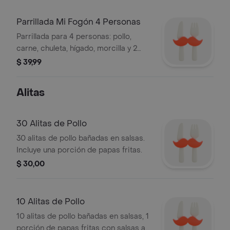
opciones de acompañamiento.
Parrillada Mi Fogón 4 Personas
Parrillada para 4 personas: pollo,
carne, chuleta, hígado, morcilla y 2
chorizos cuencanos; papas a horno
$ 39,99
como entrada y una gaseosa de 1.3 L.
A elegir 4 acompañamientos.
Alitas
30 Alitas de Pollo
30 alitas de pollo bañadas en salsas.
Incluye una porción de papas fritas.
$ 30,00
10 Alitas de Pollo
10 alitas de pollo bañadas en salsas, 1
porción de papas fritas con salsas a