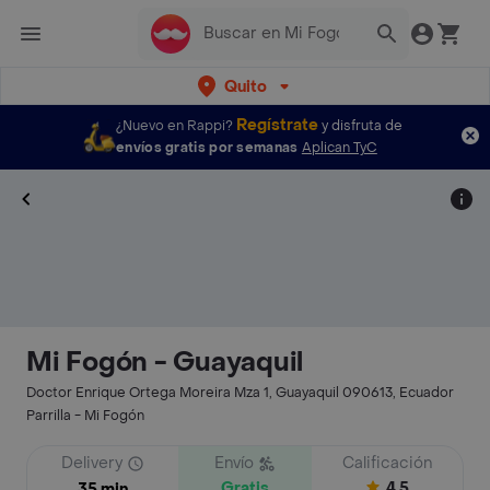
Quito
Regístrate
¿Nuevo en Rappi?
y disfruta de
envíos gratis por semanas
Aplican TyC
Mi Fogón - Guayaquil
Doctor Enrique Ortega Moreira Mza 1, Guayaquil 090613, Ecuador
Parrilla - Mi Fogón
Delivery
Envío
Calificación
Gratis
4.5
35 min