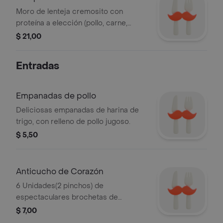
Moro de lenteja cremosito con
proteína a elección (pollo, carne,
chuleta, hígado) más dos bebidas
$ 21,00
personales
Entradas
Empanadas de pollo
Deliciosas empanadas de harina de
trigo, con relleno de pollo jugoso.
$ 5,50
Anticucho de Corazón
6 Unidades(2 pinchos) de
espectaculares brochetas de
corazón de res aderezados con
$ 7,00
nuestra deliciosa salsa anticuchera,