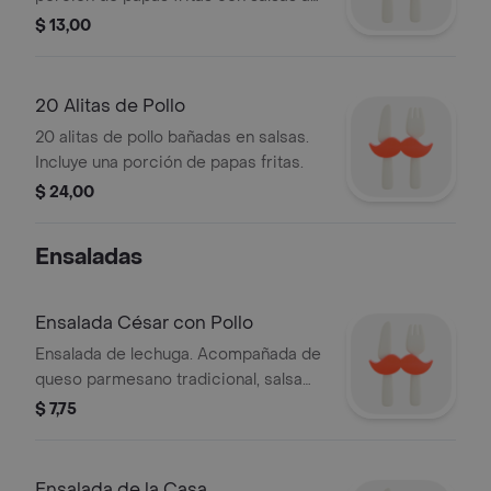
elegir.
$ 13,00
20 Alitas de Pollo
20 alitas de pollo bañadas en salsas.
Incluye una porción de papas fritas.
$ 24,00
Ensaladas
Ensalada César con Pollo
Ensalada de lechuga. Acompañada de
queso parmesano tradicional, salsa
cesar y crutones con pechuga de
$ 7,75
pollo asada.
Ensalada de la Casa