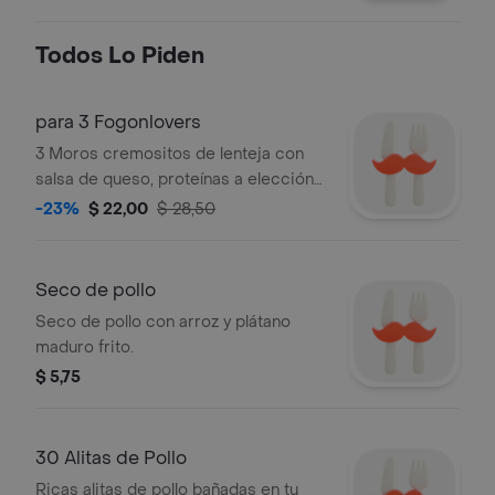
Todos Lo Piden
para 3 Fogonlovers
3 Moros cremositos de lenteja con
salsa de queso, proteínas a elección
(pollo/carne/chuleta/chorizo/hígado) y
-23%
$ 22,00
$ 28,50
gaseosa grande .
Seco de pollo
Seco de pollo con arroz y plátano
maduro frito.
$ 5,75
30 Alitas de Pollo
Ricas alitas de pollo bañadas en tu