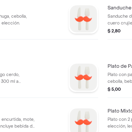
Sanduche
uga, cebolla,
Sanduche de
 elección.
cuero cruji
a elección.
$ 2,80
Plato de P
ugo cerdo,
Plato con pa
 300 ml a
cebolla, be
tamaño a el
$ 5,00
Plato Mixt
 encurtida, mote,
Plato con 2 
Incluye bebida de
elección, le