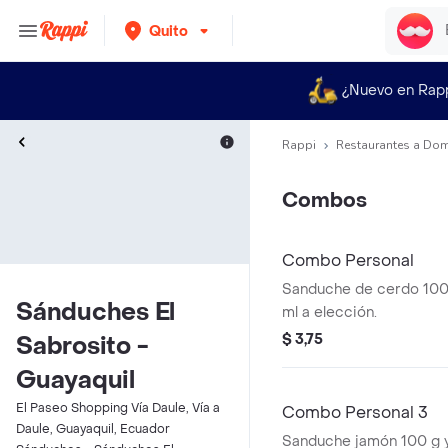
Quito
¿Nuevo en Rap
Rappi
Restaurantes a Dom
Combos
Combo Personal
Sanduche de cerdo 100
Sánduches El
ml a elección.
$ 3,75
Sabrosito -
Guayaquil
El Paseo Shopping Vía Daule, Vía a
Combo Personal 3
Daule, Guayaquil, Ecuador
Sanduche jamón 100 g y