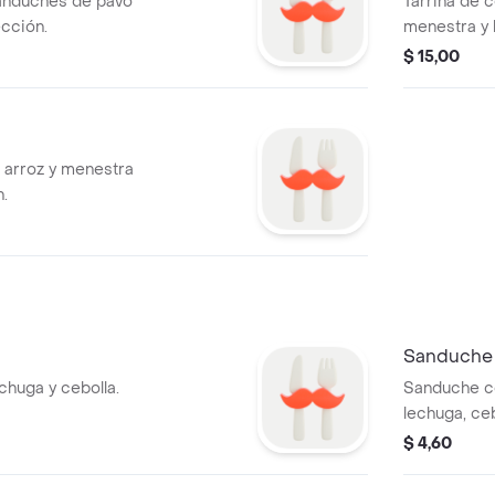
sanduches de pavo
Tarrina de c
ección.
$ 15,00
2 arroz y menestra
n.
Sanduche 
huga y cebolla.
Sanduche co
lechuga, ceb
elección.
$ 4,60