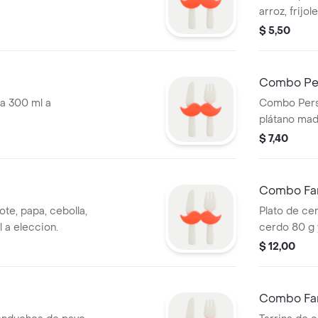
arroz, frijo
elección.
$ 5,50
Combo Per
da 300 ml a
Combo Perso
plátano mad
bebida 300 
$ 7,40
Combo Fam
ote, papa, cebolla,
Plato de ce
 a eleccion.
cerdo 80 g y
$ 12,00
Combo Fam