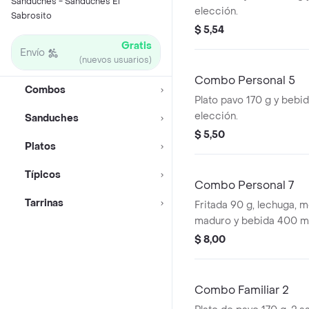
Sánduches - Sánduches El
elección.
Sabrosito
$ 5,54
Gratis
Envío
(nuevos usuarios)
Combo Personal 5
Combos
Plato pavo 170 g y bebi
elección.
Sanduches
$ 5,50
Platos
Típicos
Combo Personal 7
Tarrinas
Fritada 90 g, lechuga, m
maduro y bebida 400 ml
$ 8,00
Combo Familiar 2