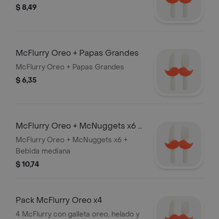
$ 8,49
McFlurry Oreo + Papas Grandes
McFlurry Oreo + Papas Grandes
$ 6,35
McFlurry Oreo + McNuggets x6 +
Bebida mediana
McFlurry Oreo + McNuggets x6 +
Bebida mediana
$ 10,74
Pack McFlurry Oreo x4
4 McFlurry con galleta oreo, helado y