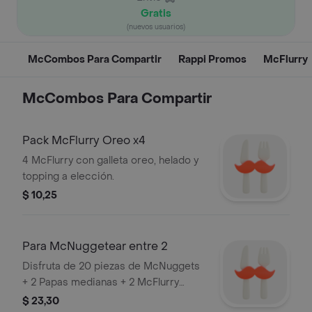
Gratis
(nuevos usuarios)
McCombos Para Compartir
Rappi Promos
McFlurry
McCombos Para Compartir
Pack McFlurry Oreo x4
4 McFlurry con galleta oreo, helado y
topping a elección.
$ 10,25
Para McNuggetear entre 2
Disfruta de 20 piezas de McNuggets
+ 2 Papas medianas + 2 McFlurry
Oreo
$ 23,30