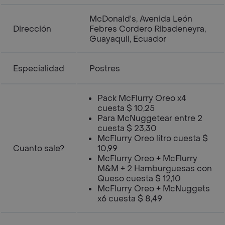
McDonald's, Avenida León
Dirección
Febres Cordero Ribadeneyra,
Guayaquil, Ecuador
Especialidad
Postres
Pack McFlurry Oreo x4
cuesta $ 10,25
Para McNuggetear entre 2
cuesta $ 23,30
McFlurry Oreo litro cuesta $
Cuanto sale?
10,99
McFlurry Oreo + McFlurry
M&M + 2 Hamburguesas con
Queso cuesta $ 12,10
McFlurry Oreo + McNuggets
x6 cuesta $ 8,49