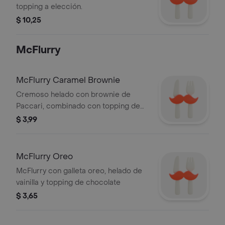
topping a elección.
$ 10,25
McFlurry
McFlurry Caramel Brownie
Cremoso helado con brownie de
Paccari, combinado con topping de
caramelo salado. Una mezcla
$ 3,99
irresistible de sabores en tendencia
que convierte cada cucharada en un
momento delicioso.
McFlurry Oreo
McFlurry con galleta oreo, helado de
vainilla y topping de chocolate
$ 3,65