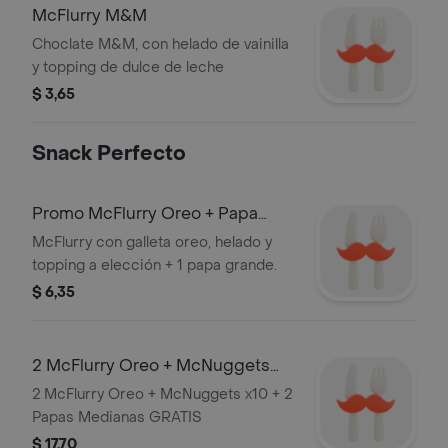
McFlurry M&M
Choclate M&M, con helado de vainilla
y topping de dulce de leche
$ 3,65
Snack Perfecto
Promo McFlurry Oreo + Papa
Grande
McFlurry con galleta oreo, helado y
topping a elección + 1 papa grande.
$ 6,35
2 McFlurry Oreo + McNuggets
x10 + 2 Papas Medianas GRATIS
2 McFlurry Oreo + McNuggets x10 + 2
Papas Medianas GRATIS
$ 17,70