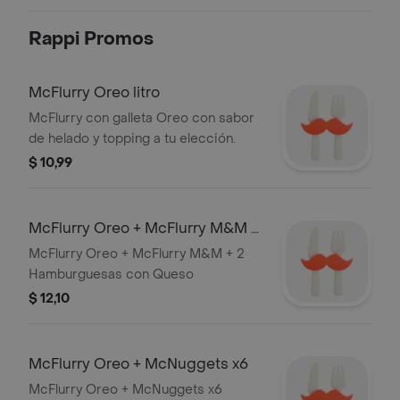
Rappi Promos
McFlurry Oreo litro
McFlurry con galleta Oreo con sabor
de helado y topping a tu elección.
$ 10,99
McFlurry Oreo + McFlurry M&M +
2 Hamburguesas con Queso
McFlurry Oreo + McFlurry M&M + 2
Hamburguesas con Queso
$ 12,10
McFlurry Oreo + McNuggets x6
McFlurry Oreo + McNuggets x6