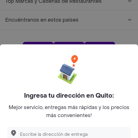
Top Marcas y Cadenas de Restaurantes
Encuéntranos en estos países
App Store
Google play
AppGallery
Pide tu comida favorita cerca de ti
Ingresa tu dirección en Quito:
Categorías
Mejor servicio, entregas más rápidas y los precios
más convenientes!
Únete a Rappi