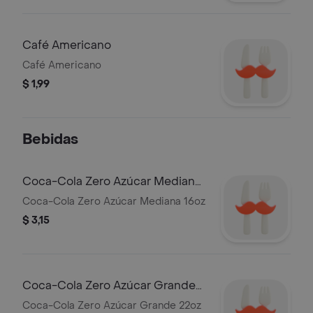
Café Americano
Café Americano
$ 1,99
Bebidas
Coca-Cola Zero Azúcar Mediana
16oz
Coca-Cola Zero Azúcar Mediana 16oz
$ 3,15
Coca-Cola Zero Azúcar Grande
22oz
Coca-Cola Zero Azúcar Grande 22oz