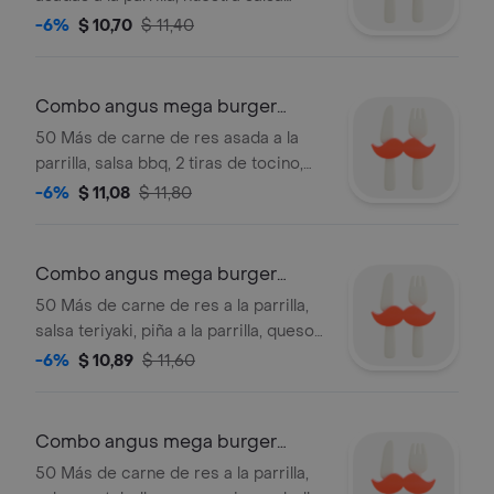
clásica, dos rebanadas de queso
-6%
$ 10,70
$ 11,40
americano y lechuga.
Combo angus mega burger
western
50 Más de carne de res asada a la
parrilla, salsa bbq, 2 tiras de tocino,
queso americano y aros de cebolla
-6%
$ 11,08
$ 11,80
empanizados entre pan premium.
acompañado de papas fritas y bebida.
Combo angus mega burger
teriyaki
50 Más de carne de res a la parrilla,
salsa teriyaki, piña a la parrilla, queso
suizo, mayonesa, cebolla morada,
-6%
$ 10,89
$ 11,60
tomate y lechuga entre pan premium.
acompañado de papas fritas y bebida
Combo angus mega burger
portobello
50 Más de carne de res a la parrilla,