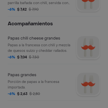
parrilla bañada con chili, servida con
queso americano, tomate, cebolla
-6%
$ 7,42
$ 7,90
morada, pepinillos y mostaza en pan
tostado con ajonjolí.
Acompañamientos
Papas chili cheese grandes
Papas a la francesa con chili y mezcla
de quesos suizo y cheddar rallados.
-6%
$ 7,04
$ 7,50
Papas grandes
Porción de papas a la francesa
importada.
-6%
$ 2,63
$ 2,80