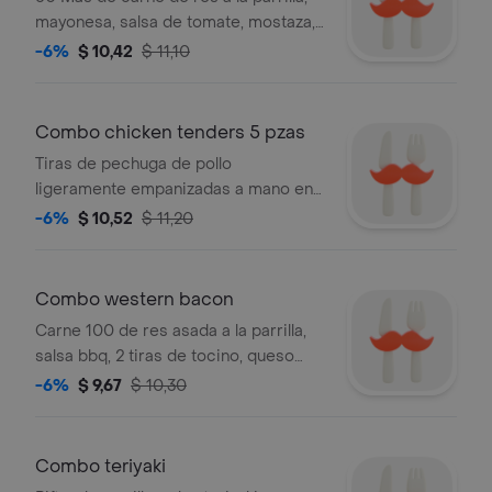
mayonesa, salsa de tomate, mostaza,
queso americano, lechuga, cebolla,
-6%
$ 10,42
$ 11,10
tomate y pepinillos entre pan
premium, acompañado de papas
fritas y bebida.
Combo chicken tenders 5 pzas
Tiras de pechuga de pollo
ligeramente empanizadas a mano en
el momento que las ordenas y fritas
-6%
$ 10,52
$ 11,20
hasta obtener un tono dorado.
servidas con el aderezo de tu
elección, acompañado de papas
Combo western bacon
fritas y bebida.
Carne 100 de res asada a la parrilla,
salsa bbq, 2 tiras de tocino, queso
americano y aros de cebolla
-6%
$ 9,67
$ 10,30
empanizados. acompañado de papas
fritas y bebida a elegir.
Combo teriyaki