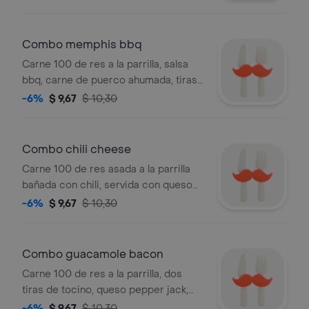
amarillo entre pan premium.
acompañado de papas fritas y bebida
Combo memphis bbq
Carne 100 de res a la parrilla, salsa
bbq, carne de puerco ahumada, tiras
de cebolla crujiente, queso
-6%
$ 9,67
$ 10,30
americano, acompañado con papas
fritas y bebida a elegir.
Combo chili cheese
Carne 100 de res asada a la parrilla
bañada con chili, servida con queso
americano, tomate, cebolla, pepinillos
-6%
$ 9,67
$ 10,30
y mostaza en pan tostado con ajonjolí.
acompañado de papas fritas y bebida
Combo guacamole bacon
Carne 100 de res a la parrilla, dos
tiras de tocino, queso pepper jack,
salsa santa fe, salsa guacamole,
-6%
$ 9,67
$ 10,30