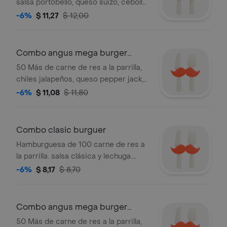
salsa portobello, queso suizo, cebolla
morada, tomate y lechuga entre pan
-6%
$ 11,27
$ 12,00
premium. acompañado de papas
fritas y bebida.
Combo angus mega burger
jalapeño
50 Más de carne de res a la parrilla,
chiles jalapeños, queso pepper jack,
cebolla morada, tomate, lechuga y
-6%
$ 11,08
$ 11,80
salsa santa fe entre pan premium.
acompañado de papas fritas y bebida.
Combo clasic burguer
Hamburguesa de 100 carne de res a
la parrilla. salsa clásica y lechuga.
acompañado de papas fritas y bebida.
-6%
$ 8,17
$ 8,70
Combo angus mega burger
famous star
50 Más de carne de res a la parrilla,