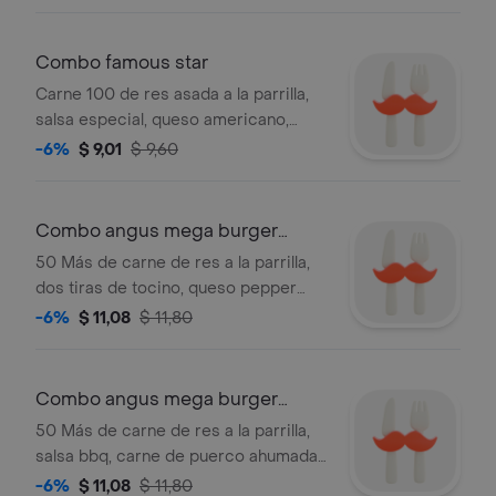
cebolla, tomate y pepinillos
Combo famous star
Carne 100 de res asada a la parrilla,
salsa especial, queso americano,
mayonesa, lechuga, cebolla, tomate,
-6%
$ 9,01
$ 9,60
pepinillos acompañado con papas
fritas y bebida a elegir.
Combo angus mega burger
guacamole
50 Más de carne de res a la parrilla,
dos tiras de tocino, queso pepper
jack, salsa santa fe, salsa guacamole,
-6%
$ 11,08
$ 11,80
cebolla morada, tomate y lechuga
entre pan premium. acompañado de
papas fritas y bebida.
Combo angus mega burger
memphis bbq
50 Más de carne de res a la parrilla,
salsa bbq, carne de puerco ahumada,
tiras de cebolla crujiente y queso
-6%
$ 11,08
$ 11,80