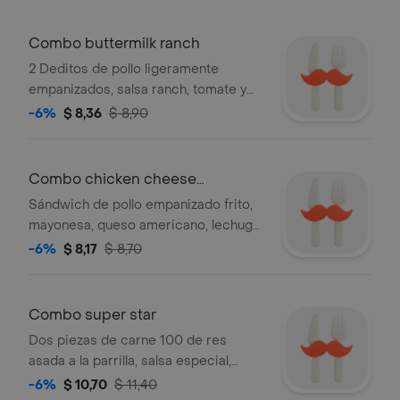
Combo buttermilk ranch
2 Deditos de pollo ligeramente
empanizados, salsa ranch, tomate y
lechuga. acompañado de papas fritas
-6%
$ 8,36
$ 8,90
y bebida.
Combo chicken cheese
sándwich
Sándwich de pollo empanizado frito,
mayonesa, queso americano, lechuga
con papas fritas medianas y bebida a
-6%
$ 8,17
$ 8,70
elegir.
Combo super star
Dos piezas de carne 100 de res
asada a la parrilla, salsa especial,
queso americano, mayonesa, lechuga,
-6%
$ 10,70
$ 11,40