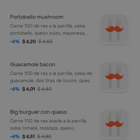
fe.
Portobello mushroom
Carne 100 de res a la parrilla, salsa
portobello, queso suizo, mayonesa,
cebolla , tomate y lechuga.
-6%
$ 6,20
$ 6,60
Guacamole bacon
Carne 100 de res a la parrilla, salsa de
guacamole, dos tiras de tocino, queso
pepper jack, salsa santa fe, cebolla
-6%
$ 6,01
$ 6,40
morada, tomate y lechuga
Big burguer con queso
Carne 100 de res asada a la parrilla,
salsa tomate, mostaza, queso
americano, cebolla y pepinillo
-6%
$ 4,51
$ 4,80