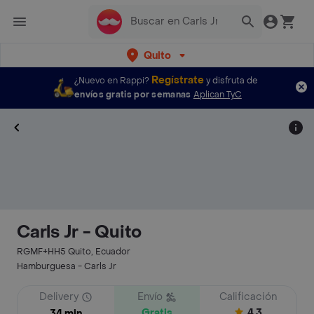
Quito
Regístrate
¿Nuevo en Rappi?
y disfruta de
envíos gratis por semanas
Aplican TyC
Carls Jr - Quito
RGMF+HH5 Quito, Ecuador
Hamburguesa - Carls Jr
Delivery
Envío
Calificación
Gratis
4.3
34 min