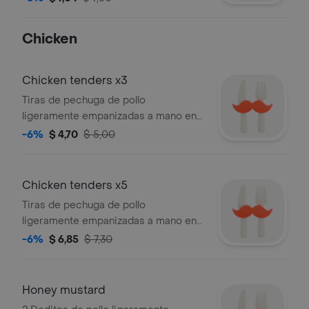
mayonesa, lechuga, cebolla, tomate y
pepinillos.
Chicken
Chicken tenders x3
Tiras de pechuga de pollo
ligeramente empanizadas a mano en
el momento que las ordenas y fritas
-6%
$ 4,70
$ 5,00
hasta obtener un tono dorado.
servidas con el aderezo de tu
elección: honney mustard, buttermilk
Chicken tenders x5
ranch o bbq.
Tiras de pechuga de pollo
ligeramente empanizadas a mano en
el momento que las ordenas y fritas
-6%
$ 6,85
$ 7,30
hasta obtener un tono dorado.
servidas con el aderezo de tu
elección: honney mustard, buttermilk
Honey mustard
ranch o bold bbq.