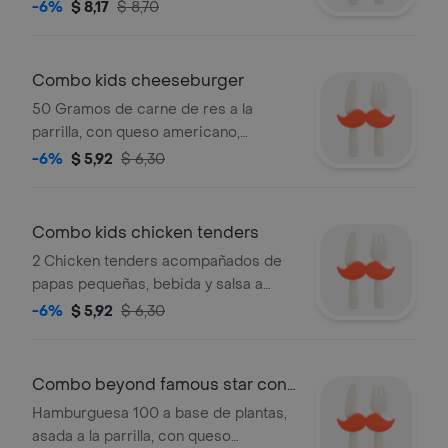
americano, cebolla y pepinillo.
-6%
$ 8,17
$ 8,70
acompañada de papas fritas y bebida.
Combo kids cheeseburger
50 Gramos de carne de res a la
parrilla, con queso americano,
mostaza, salsa de tomate, pepinillos,
-6%
$ 5,92
$ 6,30
cebolla, acompañada de papas y
bebida
Combo kids chicken tenders
2 Chicken tenders acompañados de
papas pequeñas, bebida y salsa a
elección, incluye juguete
-6%
$ 5,92
$ 6,30
coleccionable sorpresa de la casa.
Combo beyond famous star con
queso
Hamburguesa 100 a base de plantas,
asada a la parrilla, con queso