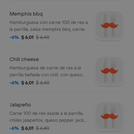
Memphis bbq
Hamburguesa con carne 100 de res a
la parrilla, salsa memphis bbq, carne
de puerco ahumada, tiras de cebolla
-6%
$ 6,01
$ 6,40
crujiente y queso americano.
Chili cheese
Hamburguesa de carne de res a la
parrilla bañada con chili, con queso
americano, tomate, cebolla, pepinillos
-6%
$ 6,01
$ 6,40
y mostaza en pan tostado con ajonjolí.
Jalapeño
Carne 100 de res asada a la parrilla,
chiles jalapeños, queso pepper jack,
cebolla, tomate, lechuga y salsa santa
-6%
$ 6,01
$ 6,40