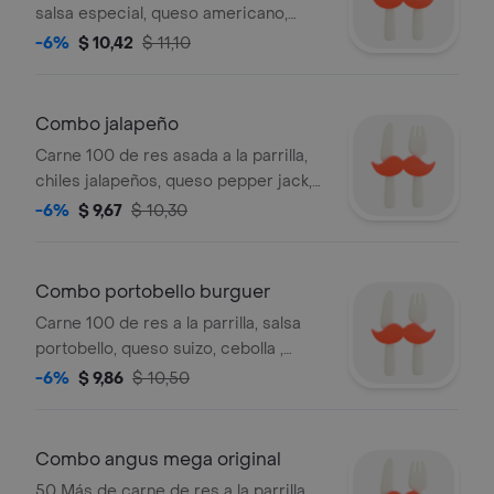
salsa especial, queso americano,
mayonesa, lechuga, cebolla, tomate y
-6%
$ 10,42
$ 11,10
pepinillos entre pan premium.
acompañado de papas fritas y bebida.
Combo jalapeño
Carne 100 de res asada a la parrilla,
chiles jalapeños, queso pepper jack,
cebolla, tomate, lechuga y salsa santa
-6%
$ 9,67
$ 10,30
fe. acompañado con papas fritas y
bebida.
Combo portobello burguer
Carne 100 de res a la parrilla, salsa
portobello, queso suizo, cebolla ,
tomate y lechuga. acompañado de
-6%
$ 9,86
$ 10,50
papas fritas y bebida.
Combo angus mega original
50 Más de carne de res a la parrilla,