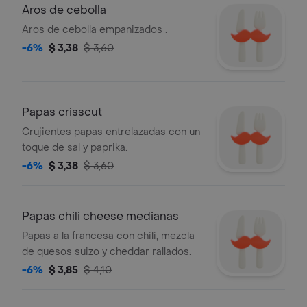
Aros de cebolla
Aros de cebolla empanizados .
-6%
$ 3,38
$ 3,60
Papas crisscut
Crujientes papas entrelazadas con un
toque de sal y paprika.
-6%
$ 3,38
$ 3,60
Papas chili cheese medianas
Papas a la francesa con chili, mezcla
de quesos suizo y cheddar rallados.
-6%
$ 3,85
$ 4,10