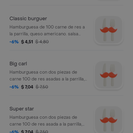
Classic burguer
Hamburguesa de 100 carne de res a
la parrilla, queso americano. salsa
clásica y lechuga.
-6%
$ 4,51
$ 4,80
Big carl
Hamburguesa con dos piezas de
carne 100 de res asadas a la parrilla,
nuestra salsa clásica, dos rebanadas
-6%
$ 7,04
$ 7,50
de queso americano y lechuga.
Super star
Hamburguesa con dos piezas de
carne 100 de res asada a la parrilla,
salsa especial, queso americano,
-6%
$ 7,04
$ 7,50