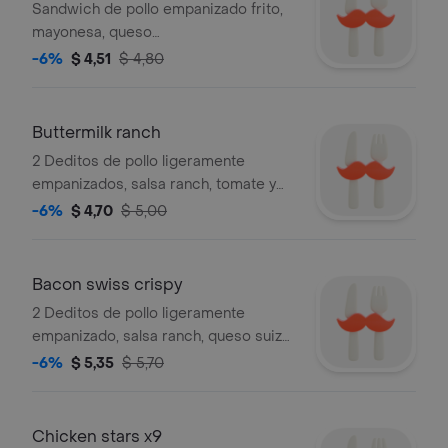
Sandwich de pollo empanizado frito,
mayonesa, queso
americano y lechuga.
-6%
$ 4,51
$ 4,80
Buttermilk ranch
2 Deditos de pollo ligeramente
empanizados, salsa ranch, tomate y
lechuga.
-6%
$ 4,70
$ 5,00
Bacon swiss crispy
2 Deditos de pollo ligeramente
empanizado, salsa ranch, queso suizo,
tocino, tomate y lechuga.
-6%
$ 5,35
$ 5,70
Chicken stars x9