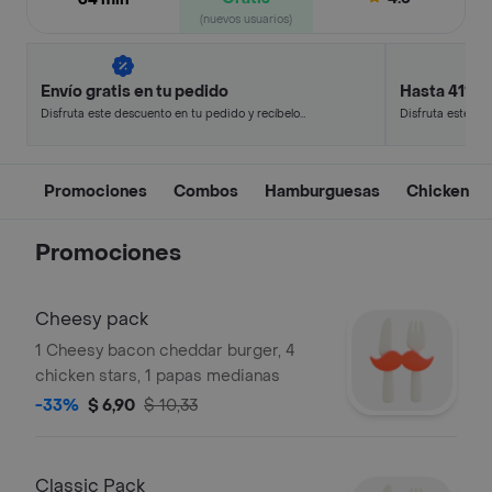
(nuevos usuarios)
Envío gratis en tu pedido
Hasta 41% 
Disfruta este descuento en tu pedido y recíbelo
Disfruta este de
en minutos.
en minutos.
Promociones
Combos
Hamburguesas
Chicken
Promociones
Cheesy pack
1 Cheesy bacon cheddar burger, 4
chicken stars, 1 papas medianas
-33%
$ 6,90
$ 10,33
Classic Pack