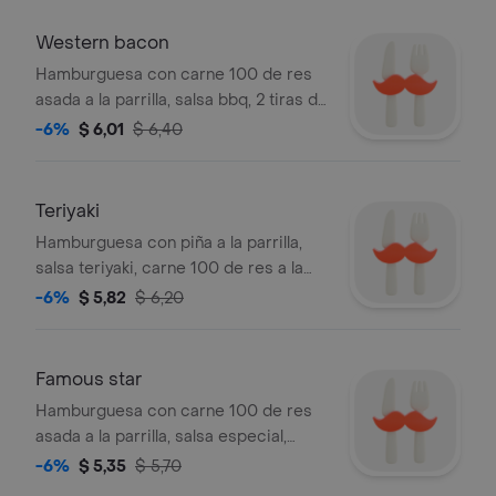
Western bacon
Hamburguesa con carne 100 de res
asada a la parrilla, salsa bbq, 2 tiras de
tocino, queso americano y aros de
-6%
$ 6,01
$ 6,40
cebolla empanizados.
Teriyaki
Hamburguesa con piña a la parrilla,
salsa teriyaki, carne 100 de res a la
parrilla, queso suizo, mayonesa,
-6%
$ 5,82
$ 6,20
cebolla morada, tomate y lechuga.
Famous star
Hamburguesa con carne 100 de res
asada a la parrilla, salsa especial,
queso americano, mayonesa, lechuga,
-6%
$ 5,35
$ 5,70
cebolla, tomate y pepinillos.