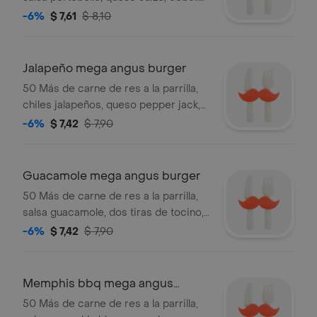
morada, tomate y lechuga entre pan
-6%
$ 7,61
$ 8,10
premium.
Jalapeño mega angus burger
50 Más de carne de res a la parrilla,
chiles jalapeños, queso pepper jack,
cebolla morada, tomate, lechuga y
-6%
$ 7,42
$ 7,90
salsa santa fe entre pan premium.
Guacamole mega angus burger
50 Más de carne de res a la parrilla,
salsa guacamole, dos tiras de tocino,
queso pepper jack, salsa santa fe,
-6%
$ 7,42
$ 7,90
cebolla morada, tomate y lechuga
entre pan premium
Memphis bbq mega angus
burger
50 Más de carne de res a la parrilla,