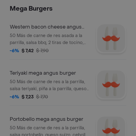
mayonesa.
Mega Burgers
Western bacon cheese angus
mega burger
50 Más de carne de res asada a la
parrilla, salsa bbq, 2 tiras de tocino,
queso americano y aros de cebolla
-6%
$ 7,42
$ 7,90
empanizados entre pan premium.
Teriyaki mega angus burger
50 Más de carne de res a la parrilla,
salsa teriyaki, piña a la parrilla, queso
suizo, mayonesa, cebolla morada,
-6%
$ 7,23
$ 7,70
tomate y lechuga entre pan premium.
Portobello mega angus burger
50 Más de carne de res a la parrilla,
salsa portobello, queso suizo, cebolla