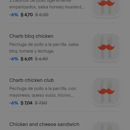
2 Deditos de pollo ligeramente
empanizados, salsa honney mustard,
tomate y lechuga.
-6%
$ 4,70
$ 5,00
Charb bbq chicken
Pechuga de pollo a la parrilla, salsa
bbq, tomate y lechuga.
-6%
$ 6,01
$ 6,40
Charb chicken club
Pechuga de pollo a la parrilla, con
mayonesa, queso suizo, tocino,
tomate y lechuga.
-6%
$ 7,04
$ 7,50
Chicken and cheese sandwich