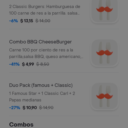
2 Classic Burgers: Hamburguesa de
100 carne de res a la parrilla. salsa
clásica y lechuga, y 2 papas medianas
-6%
$ 13,15
$ 14,00
Combo BBQ CheeseBurger
Carne 100 por ciento de res a la
parrilla,salsa BBQ, queso americano,
cebolla y pepinillos. Acompañada de
-41%
$ 4,99
$ 8,50
papas fritas mediana y bebida.
Duo Pack (famous + Classic)
1 Famous Star + 1 Classic Carl + 2
Papas medianas
-27%
$ 10,90
$ 14,90
Combos