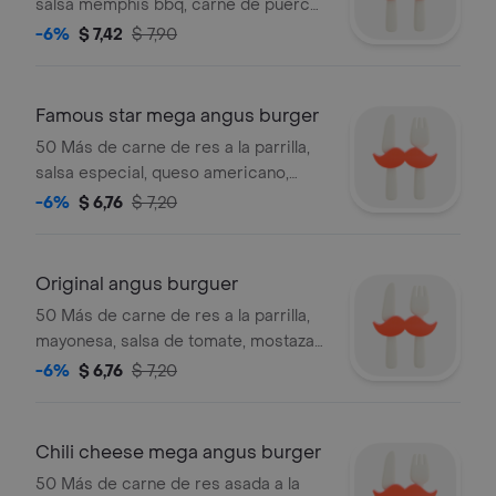
salsa memphis bbq, carne de puerco
ahumada, tiras de cebolla crujiente y
-6%
$ 7,42
$ 7,90
queso amarillo entre pan premium.
Famous star mega angus burger
50 Más de carne de res a la parrilla,
salsa especial, queso americano,
mayonesa, lechuga, cebolla, tomate y
-6%
$ 6,76
$ 7,20
pepinillos entre pan premium.
Original angus burguer
50 Más de carne de res a la parrilla,
mayonesa, salsa de tomate, mostaza
queso americano, lechuga, cebolla,
-6%
$ 6,76
$ 7,20
tomate y pepinillos entre pan
premium.
Chili cheese mega angus burger
50 Más de carne de res asada a la