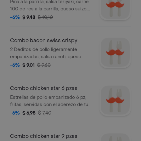
Piña a la parrilla, salsa teriyaki, carne
100 de res a la parrilla, queso suizo,
mayonesa, cebolla morada, tomate,
-6%
$ 9,48
$ 10,10
lechuga acompañado de papas fritas
y bebida a elegir.
Combo bacon swiss crispy
2 Deditos de pollo ligeramente
empanizadas, salsa ranch, queso
suizo, tocino, tomate y lechuga
-6%
$ 9,01
$ 9,60
acompañado de papas fritas y bebida
a elegir.
Combo chicken star 6 pzas
Estrellas de pollo empanizado 6 pz,
fritas, servidas con el aderezo de tu
elección, acompañadas de papas
-6%
$ 6,95
$ 7,40
fritas y bebida a elegir.
Combo chicken star 9 pzas