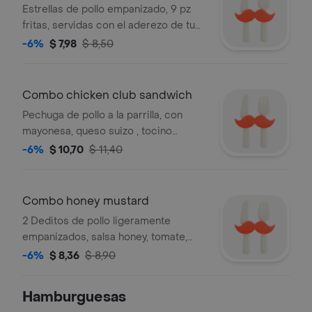
Estrellas de pollo empanizado, 9 pz
fritas, servidas con el aderezo de tu
elección acompañadas de papas
-6%
$ 7,98
$ 8,50
fritas y gaseosa elegir.
Combo chicken club sandwich
Pechuga de pollo a la parrilla, con
mayonesa, queso suizo , tocino
tomate, lechuga, acompañado de
-6%
$ 10,70
$ 11,40
papas fritas y bebida elegir.
Combo honey mustard
2 Deditos de pollo ligeramente
empanizados, salsa honey, tomate,
lechuga, papas fritas y bebida a elegir.
-6%
$ 8,36
$ 8,90
Hamburguesas