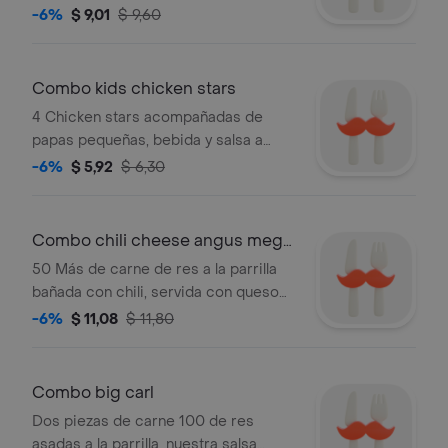
americano, salsa especial, vegetales y
-6%
$ 9,01
$ 9,60
mayonesa. acompañado de papas
fritas y bebida
Combo kids chicken stars
4 Chicken stars acompañadas de
papas pequeñas, bebida y salsa a
elección incluye juguete
-6%
$ 5,92
$ 6,30
coleccionable o galleta.
Combo chili cheese angus mega
burger
50 Más de carne de res a la parrilla
bañada con chili, servida con queso
americano, tomate, cebolla morada,
-6%
$ 11,08
$ 11,80
pepinillos y mostaza en pan tostado
con ajonjolí. acompañado de papas
fritas y bebida
Combo big carl
Dos piezas de carne 100 de res
asadas a la parrilla, nuestra salsa