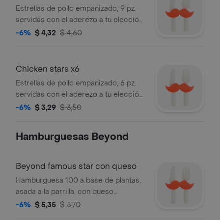
Estrellas de pollo empanizado, 9 pz.
servidas con el aderezo a tu elección,
honney mustard, ranch, o bbq
-6%
$ 4,32
$ 4,60
Chicken stars x6
Estrellas de pollo empanizado, 6 pz.
servidas con el aderezo a tu elección
honney mustard, ranch, o bbq
-6%
$ 3,29
$ 3,50
Hamburguesas Beyond
Beyond famous star con queso
Hamburguesa 100 a base de plantas,
asada a la parrilla, con queso
americano, salsa especial, lechuga,
-6%
$ 5,35
$ 5,70
cebolla perla, pepinillos , tomate y