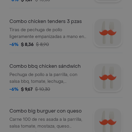
cebolla morada, tomate y lechuga.
acompañado de papas fritas y bebida
Combo chicken tenders 3 pzas
Tiras de pechuga de pollo
ligeramente empanizadas a mano en
el momento que las ordenas y fritas
-6%
$ 8,36
$ 8,90
hasta obtener un tono dorado.
servidas con el aderezo de tu
elección, acompañado de papas
Combo bbq chicken sándwich
fritas y bebida.
Pechuga de pollo a la parrilla, con
salsa bbq, tomate, lechuga,
acompañado de papas fritas y bebida
-6%
$ 9,67
$ 10,30
a elegir.
Combo big burguer con queso
Carne 100 de res asada a la parrilla,
salsa tomate, mostaza, queso