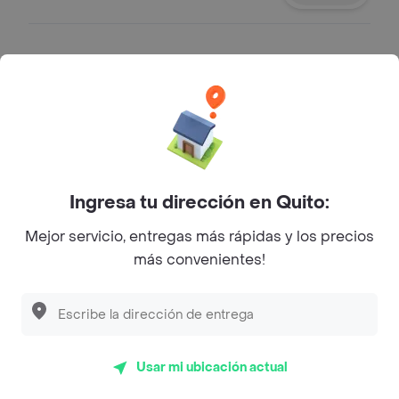
Agua Schweppes con Gas (500
ml)
Agua Schweppes con Gas (500 ml)
-6%
$ 1,03
$ 1,10
Jugo de naranja 355 ml
Ingresa tu dirección en Quito:
Jugo de naranja 355 ml
Mejor servicio, entregas más rápidas y los precios
-6%
$ 2,07
$ 2,20
más convenientes!
Jugo de mora 355ml
Jugo de mora 355ml
Usar mi ubicación actual
-6%
$ 2,07
$ 2,20