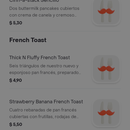
Cinn-a-stack Sencillo
Dos buttermilk pancakes cubiertos
con crema de canela y cremoso
dulce de queso. decorados con
$ 5,30
crema batida. .
French Toast
Thick N Fluffy French Toast
Seis triángulos de nuestro nuevo y
esponjoso pan francés, preparado
con vainilla, canela y azúcar. servido
$ 4,90
con mantequilla batida y azúcar glas.
Strawberry Banana French Toast
Cuatro rebanadas de pan francés
cubiertas con frutillas, rodajas de
banana, azúcar glas y crema batida.
$ 5,50