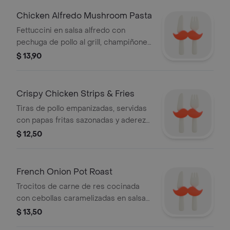
Chicken Alfredo Mushroom Pasta
Fettuccini en salsa alfredo con
pechuga de pollo al grill, champiñones
y queso parmesano rallado.
$ 13,90
acompañado de pan de ajo.
Crispy Chicken Strips & Fries
Tiras de pollo empanizadas, servidas
con papas fritas sazonadas y aderezo
honey mustard.
$ 12,50
French Onion Pot Roast
Trocitos de carne de res cocinada
con cebollas caramelizadas en salsa
gravy de res, champiñones, puré de
$ 13,50
papas, granos de maíz dulce con