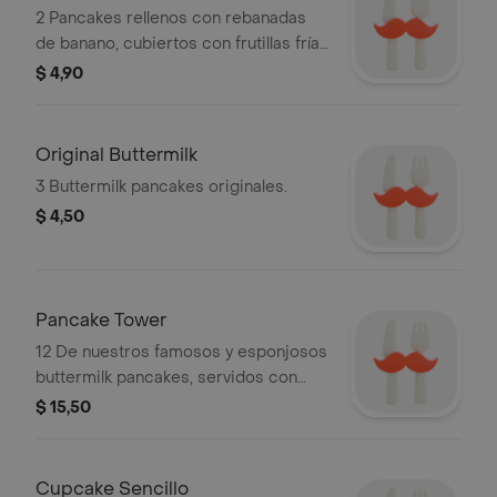
2 Pancakes rellenos con rebanadas
de banano, cubiertos con frutillas frías
endulzadas, más rebanadas de
$ 4,90
banano y crema batida.
Original Buttermilk
3 Buttermilk pancakes originales.
$ 4,50
Pancake Tower
12 De nuestros famosos y esponjosos
buttermilk pancakes, servidos con
mantequilla batida.
$ 15,50
Cupcake Sencillo