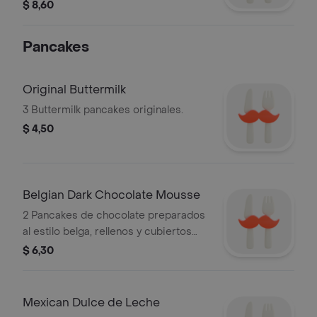
verdes, cebolla, salsa de queso y
$ 8,60
acompañamiento a elegir.
Pancakes
Original Buttermilk
3 Buttermilk pancakes originales.
$ 4,50
Belgian Dark Chocolate Mousse
2 Pancakes de chocolate preparados
al estilo belga, rellenos y cubiertos
con chispas en mousse de chocolate.
$ 6,30
Mexican Dulce de Leche