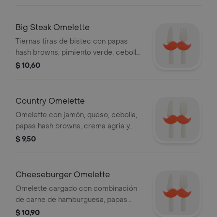
acompañadas con ají serrano a la
parrilla, salsa roja, crema agria y
acompañamientos a elegir.
Big Steak Omelette
Tiernas tiras de bistec con papas
hash browns, pimiento verde, cebolla,
champiñones, tomate, queso cheddar,
$ 10,60
salsa casera y acompañamiento a
elegir.
Country Omelette
Omelette con jamón, queso, cebolla,
papas hash browns, crema agria y
acompañamiento a elegir.
$ 9,50
Cheeseburger Omelette
Omelette cargado con combinación
de carne de hamburguesa, papas
hash browns, tomate, cebolla, queso
$ 10,90