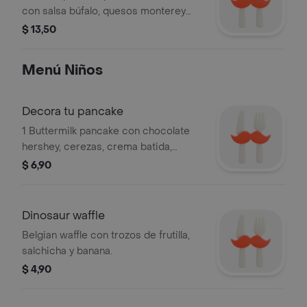
con salsa búfalo, quesos monterey
jack y cheddar, pepinillosy aderezo
$ 13,50
ranch. acompañado de papas fritas.
Menú Niños
Decora tu pancake
1 Buttermilk pancake con chocolate
hershey, cerezas, crema batida,
chispas de chocolate. .
$ 6,90
Dinosaur waffle
Belgian waffle con trozos de frutilla,
salchicha y banana.
$ 4,90