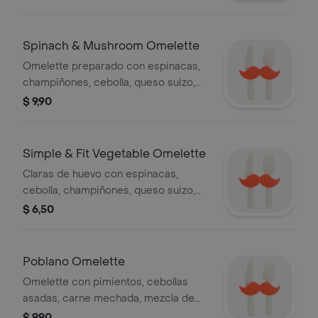
cheddar, cubierto en salsa de tomate,
mostaza, pepinillos y
acompañamiento a elegir.
Spinach & Mushroom Omelette
Omelette preparado con espinacas,
champiñones, cebolla, queso suizo,
salsa holandesa, tomate picado y
$ 9,90
acompañamiento a elegir.
Simple & Fit Vegetable Omelette
Claras de huevo con espinacas,
cebolla, champiñones, queso suizo,
cubierto con tomate picado, servido
$ 6,50
en fruta fresca y acompañamiento a
elegir.
Poblano Omelette
Omelette con pimientos, cebollas
asadas, carne mechada, mezcla de
queso jack y cheddar rallados,
$ 9,90