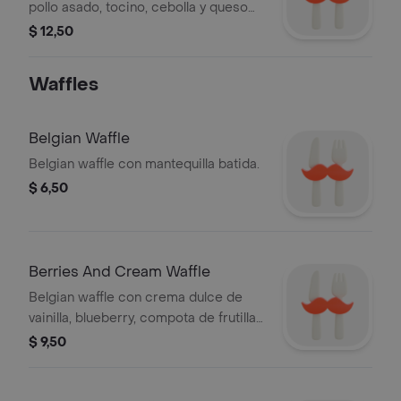
pollo asado, tocino, cebolla y queso
cheddar blanco, cubierto con salsa
$ 12,50
de queso cheddar blanco y tomate
picado.
Waffles
Belgian Waffle
Belgian waffle con mantequilla batida.
$ 6,50
Berries And Cream Waffle
Belgian waffle con crema dulce de
vainilla, blueberry, compota de frutillas
y azúcar glas.
$ 9,50