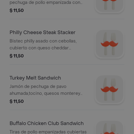
pechuga de pollo empanizada con
doble queso cheddar, lechuga,
$ 11,50
tomates frescos, aderezo chipotle y
acompañamiento a elegir.
Philly Cheese Steak Stacker
Bistec philly asado con cebollas,
cubierto con queso cheddar
derretido en un pan tostado.
$ 11,50
Turkey Melt Sandwich
Jamón de pechuga de pavo
ahumada,tocino, quesos monterey
jack y cheddar,tomates cherry
$ 11,50
asados, aguacate yaderezo chipotle.
acompañado depapas fritas.
Buffalo Chicken Club Sandwich
Tiras de pollo empanizadas cubiertas