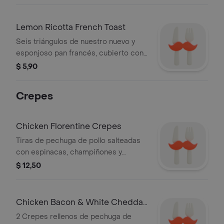
Lemon Ricotta French Toast
Seis triángulos de nuestro nuevo y
esponjoso pan francés, cubierto con
dulce de queso crema, ricotta y limón,
$ 5,90
servido con blueberries y azúcar glas.
Crepes
Chicken Florentine Crepes
Tiras de pechuga de pollo salteadas
con espinacas, champiñones y
cebollas. todo envuelto en dos crepes
$ 12,50
con queso suizo, cubiertos con salsa
de queso.
Chicken Bacon & White Cheddar
Crepes
2 Crepes rellenos de pechuga de