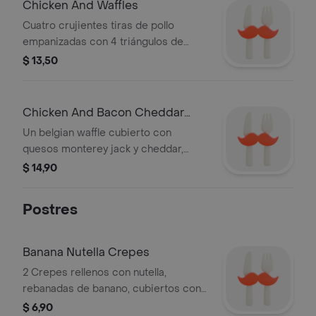
Chicken And Waffles
Cuatro crujientes tiras de pollo
empanizadas con 4 triángulos de
waffles en mantequilla batida y
$ 13,50
aderezo honey mustard.
Chicken And Bacon Cheddar
Waffles
Un belgian waffle cubierto con
quesos monterey jack y cheddar,
crujiente tiras de pechuga de pollo,
$ 14,90
trozos de tocino con queso y un
toque de maple.
Postres
Banana Nutella Crepes
2 Crepes rellenos con nutella,
rebanadas de banano, cubiertos con
frutillas, azúcar glas y crema batida.
$ 6,90