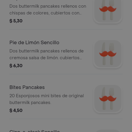
Dos buttermilk pancakes rellenos con
chispas de colores, cubiertos con
glaseado de vainilla y decorados con
$ 5,30
crema batida.
Pie de Limón Sencillo
Dos buttermilk pancakes rellenos de
cremosa salsa de limón. cubiertos
con salsa dulce sabor a limón y trozos
$ 6,30
de galleta.decorados con crema
batida.
Bites Pancakes
20 Esponjosos mini bites de original
buttermilk pancakes.
$ 4,50