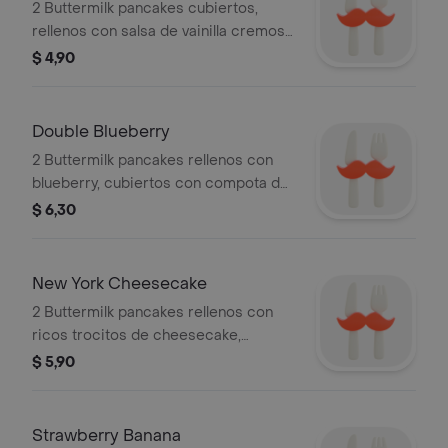
2 Buttermilk pancakes cubiertos,
rellenos con salsa de vainilla cremosa
y un toque de dulce de leche.
$ 4,90
Double Blueberry
2 Buttermilk pancakes rellenos con
blueberry, cubiertos con compota de
blueberry y crema batida.
$ 6,30
New York Cheesecake
2 Buttermilk pancakes rellenos con
ricos trocitos de cheesecake,
adornados con frutillas endulzadas,
$ 5,90
azúcar glas y crema batida.
Strawberry Banana