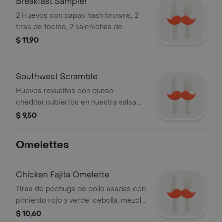
Breakfast Sampler
2 Huevos con papas hash browns, 2
tiras de tocino, 2 salchichas de
desayuno, 2 rebanadas de jamón. con
$ 11,90
acompañante a elección.
Southwest Scramble
Huevos revueltos con queso
cheddar,cubiertos en nuestra salsa
casera, mezcla de quesos, aguacate,
$ 9,50
papas hash browns y acompañante a
elección
Omelettes
Chicken Fajita Omelette
Tiras de pechuga de pollo asadas con
pimiento rojo y verde, cebolla, mezcla
de queso jack, cheddar,
$ 10,60