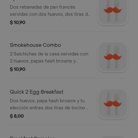
Dos rebanadas de pan francés
servidas con dos huevos, dos tiras de
tocino crujiente, dos salchichas de
$ 10,90
desayuno y acompañante a elección
Smokehouse Combo
2 Salchichas de la casa servidas con
2 huevos, papas hash browns y
acompañante a elección
$ 10,90
Quick 2 Egg Breakfast
Dos huevos, papa hash browns y tu
elección entres dos tiras de tocino o
dos salchichas de desayuno con
$ 8,00
acompañante a elección