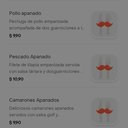
Pollo apanado
Pechuga de pollo empanizada.
acompañada de dos guarniciones a tu
elección: arroz, papas fritas o brócoli.
$ 9,90
Pescado Apanado
Filete de tilapia empanizada servida
con salsa tártara y dosguarniciones a
tu elección: arroz, papas fritas o
$ 10,90
brócoli.
Camarones Apanados
Deliciosos camarones apanados
servidos con salsa golf y
dosguarniciones a tu elección: arroz,
$ 9,90