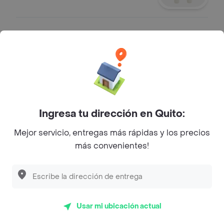
2 Salchichas de Pavo
2 Salchichas de pavo.
$ 2,50
Ingresa tu dirección en Quito:
Jamón Ahumado 2 Un
Jamón ahumado 2 un.
Mejor servicio, entregas más rápidas y los precios
$ 2,50
más convenientes!
Huevos 2 Un
Huevos 2 un.
Usar mi ubicación actual
$ 1,15