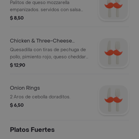
Palitos de queso mozzarella
empanizados. servidos con salsa
marinara.
$ 8,50
Chicken & Three-Cheese
Quesadilla
Quesadilla con tiras de pechuga de
pollo, pimiento rojo, queso cheddar
blanco, monterrey jack, cheddar
$ 12,90
rallado, espinacas, tortilla de harina,
salsa roja, crema agria y ají serrano.
Onion Rings
2 Aros de cebolla doraditos.
$ 6,50
Platos Fuertes