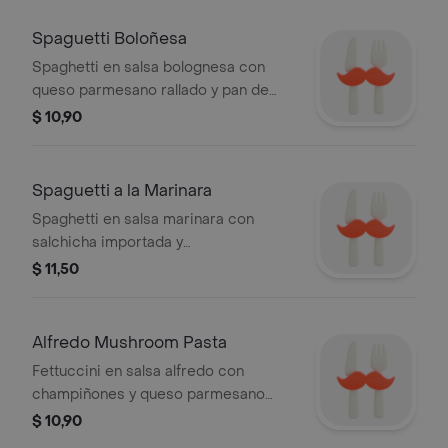
mantequilla y pan de ajo.
Spaguetti Boloñesa
Spaghetti en salsa bolognesa con
queso parmesano rallado y pan de
ajo.
$ 10,90
Spaguetti a la Marinara
Spaghetti en salsa marinara con
salchicha importada y
quesoparmesano rallado.
$ 11,50
acompañado de pan de ajo.
Alfredo Mushroom Pasta
Fettuccini en salsa alfredo con
champiñones y queso parmesano
rallado. acompañado de pan de ajo.
$ 10,90