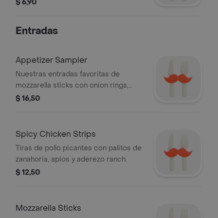
o blueberry. cubierto con helado de
$ 6,90
vainilla y crema batida.
Entradas
Appetizer Sampler
Nuestras entradas favoritas de
mozzarella sticks con onion rings,
crispy chicken strips, aderezo honey
$ 16,50
mustard y salsa marinara.
Spicy Chicken Strips
Tiras de pollo picantes con palitos de
zanahoria, apios y aderezo ranch.
$ 12,50
Mozzarella Sticks