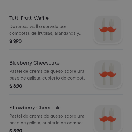
Tutti Frutti Waffle
Deliciosa waffle servido con
compotas de frutillas, arándanos y
frutas frescas, acompañados de
$ 9,90
crema batida, de dos bolas de helado
de vainilla cubiertas de nutella.
Blueberry Cheescake
Pastel de crema de queso sobre una
base de galleta, cubierto de compota
de blueberry.
$ 8,90
Strawberry Cheescake
Pastel de crema de queso sobre una
base de galleta, cubierta de compota
frutilla.
$ 8,90