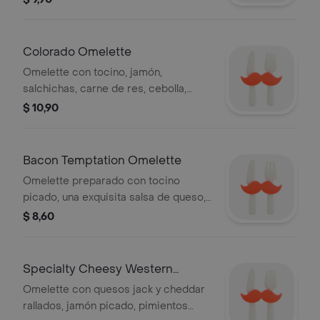
aguacate, crema poblana, ají serrano
picado y acompañamiento a elegir.
Colorado Omelette
Omelette con tocino, jamón,
salchichas, carne de res, cebolla,
pimiento verde, queso cheddar, salsa
$ 10,90
casera y acompañamiento a elegir.
Bacon Temptation Omelette
Omelette preparado con tocino
picado, una exquisita salsa de queso,
quesos jack y cheddar rallados y
$ 8,60
tomate picado.
Specialty Cheesy Western
Omelette
Omelette con quesos jack y cheddar
rallados, jamón picado, pimientos