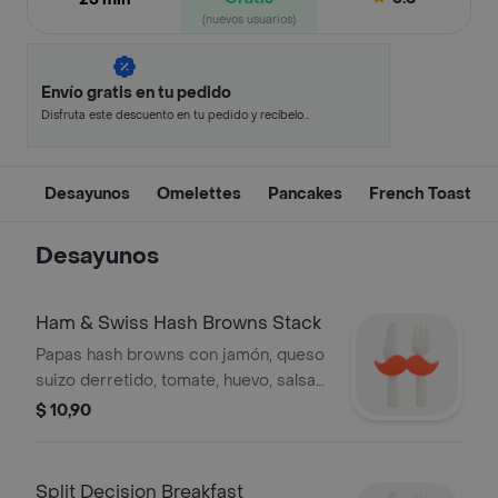
(nuevos usuarios)
Envío gratis en tu pedido
Disfruta este descuento en tu pedido y recíbelo
en minutos.
Desayunos
Omelettes
Pancakes
French Toast
Desayunos
Ham & Swiss Hash Browns Stack
Papas hash browns con jamón, queso
suizo derretido, tomate, huevo, salsa
holandesa y acompañamiento a elegir.
$ 10,90
Split Decision Breakfast