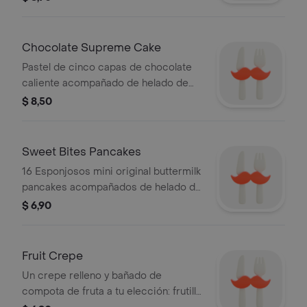
Chocolate Supreme Cake
Pastel de cinco capas de chocolate
caliente acompañado de helado de
vainilla, cubierto de nutella.
$ 8,50
Sweet Bites Pancakes
16 Esponjosos mini original buttermilk
pancakes acompañados de helado de
vainilla, frutilla, nutella y manjar.
$ 6,90
Fruit Crepe
Un crepe relleno y bañado de
compota de fruta a tu elección: frutilla