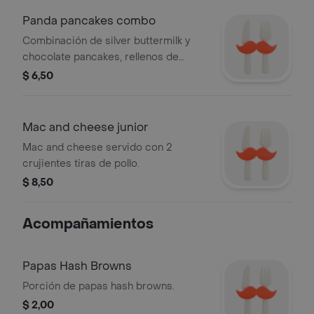
Panda pancakes combo
Combinación de silver buttermilk y
chocolate pancakes, rellenos de
cremoso dulce de queso y galletas de
$ 6,50
chocolate. decorados con salsa de
chocolate, crema batida y más
galletas. servido con 1 tira de tocino, 1
Mac and cheese junior
salchicha y 1 huevo revuelto
Mac and cheese servido con 2
crujientes tiras de pollo.
$ 8,50
Acompañamientos
Papas Hash Browns
Porción de papas hash browns.
$ 2,00