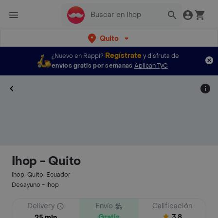
Quito
Regístrate
¿Nuevo en Rappi?
y disfruta de
envíos gratis por semanas
Aplican TyC
Ihop - Quito
Ihop, Quito, Ecuador
Desayuno - Ihop
Delivery
Envío
Calificación
Gratis
3.8
25 min