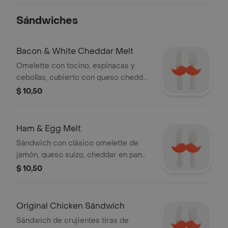
papas fritas o brócoli.
Sándwiches
Bacon & White Cheddar Melt
Omelette con tocino, espinacas y
cebollas, cubierto con queso cheddar
blanco y aderezo de tomate asado en
$ 10,50
pan sourdough.
Ham & Egg Melt
Sándwich con clásico omelette de
jamón, queso suizo, cheddar en pan
artesanal sourdough tostado y
$ 10,50
acompañamiento a elegir.
Original Chicken Sándwich
Sándwich de crujientes tiras de