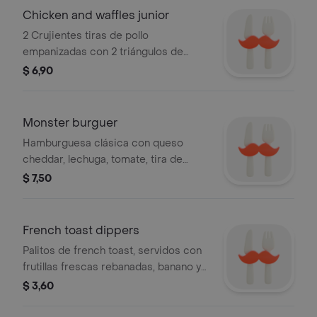
Chicken and waffles junior
2 Crujientes tiras de pollo
empanizadas con 2 triángulos de
waffle en mantequilla batida.
$ 6,90
Monster burguer
Hamburguesa clásica con queso
cheddar, lechuga, tomate, tira de
tocino, adornado con dos uvas y
$ 7,50
porción de papas fritas.
French toast dippers
Palitos de french toast, servidos con
frutillas frescas rebanadas, banano y
salsa de chocolate
$ 3,60