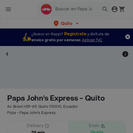
Quito
Regístrate
¿Nuevo en Rappi?
y disfruta de
envíos gratis por semanas
Aplican TyC
Papa John's Express - Quito
Av. Brasil n39-69, Quito 170510, Ecuador
Pizza - Papa John's Express
Delivery
Envío
Gratis
25 min