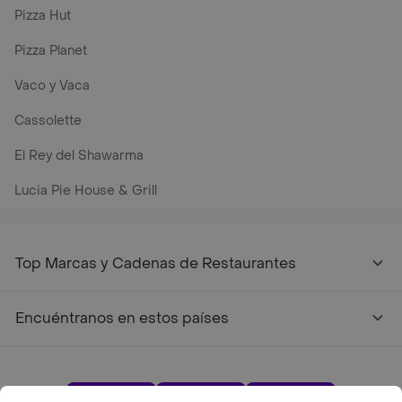
Pizza Hut
Pizza Planet
Vaco y Vaca
Cassolette
El Rey del Shawarma
Lucia Pie House & Grill
Top Marcas y Cadenas de Restaurantes
Encuéntranos en estos países