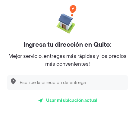
App Store
Google play
AppGallery
Pide tu comida favorita cerca de ti
Ingresa tu dirección en Quito:
Mejor servicio, entregas más rápidas y los precios
Categorías
más convenientes!
Únete a Rappi
Sobre Rappi
Usar mi ubicación actual
Facebook
Twitter
Instagram
©
2026
Rappi Inc. All rights reserved.