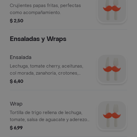
Crujientes papas fritas, perfectas
como acompañamiento.
$ 2,50
Ensaladas y Wraps
Ensalada
Lechuga, tomate cherry, aceitunas,
col morada, zanahoria, crotones,
aderezo a base de yogurt natural.
$ 6,40
Wrap
Tortilla de trigo rellena de lechuga,
tomate, salsa de aguacate y aderezo
de yogurt natural.
$ 6,99