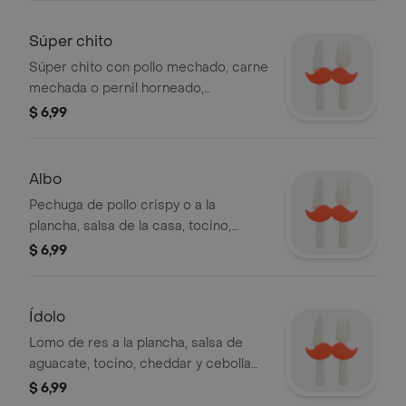
Súper chito
Súper chito con pollo mechado, carne
mechada o pernil horneado,
mozzarella, cheddar, champiñones
$ 6,99
salteados, tocino y pickles.
Albo
Pechuga de pollo crispy o a la
plancha, salsa de la casa, tocino,
mozzarella, lechuga y tomate riñón.
$ 6,99
Ídolo
Lomo de res a la plancha, salsa de
aguacate, tocino, cheddar y cebolla
caramelizada.
$ 6,99