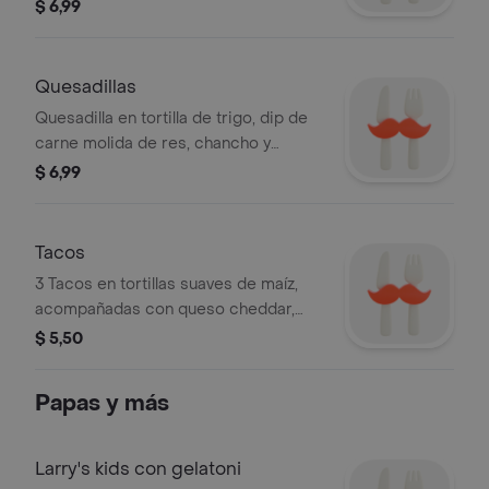
frijoles, quesos mozzarella, cheddar,
$ 6,99
lechuga, tomate, salsa de aguacate y
pico de gallo picante.
Quesadillas
Quesadilla en tortilla de trigo, dip de
carne molida de res, chancho y
frijoles, quesos mozzarella, cheddar,
$ 6,99
salsa de aguacate y pico de gallo
picante.
Tacos
3 Tacos en tortillas suaves de maíz,
acompañadas con queso cheddar,
salsa de aguacate y pico de gallo
$ 5,50
picante.
Papas y más
Larry's kids con gelatoni