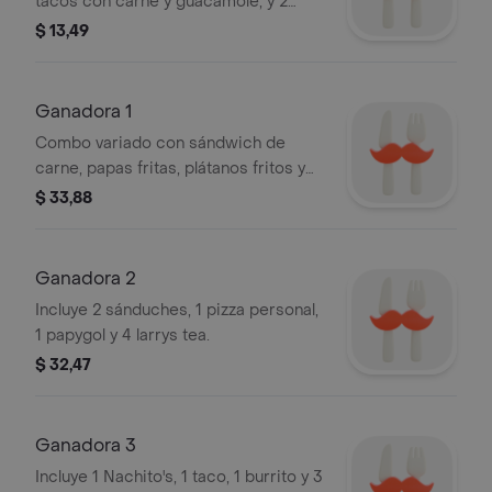
tacos con carne y guacamole, y 2
Larrys Tea.
$ 13,49
Ganadora 1
Combo variado con sándwich de
carne, papas fritas, plátanos fritos y
bebidas.
$ 33,88
Ganadora 2
Incluye 2 sánduches, 1 pizza personal,
1 papygol y 4 larrys tea.
$ 32,47
Ganadora 3
Incluye 1 Nachito's, 1 taco, 1 burrito y 3