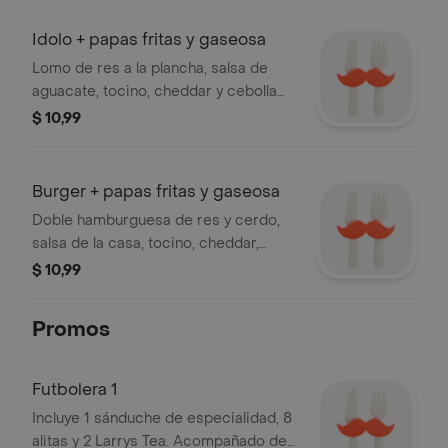
Idolo + papas fritas y gaseosa
Lomo de res a la plancha, salsa de
aguacate, tocino, cheddar y cebolla
caramelizada + papas fritas y gaseosa
$ 10,99
250 ml
Burger + papas fritas y gaseosa
Doble hamburguesa de res y cerdo,
salsa de la casa, tocino, cheddar,
cebolla caramelizada, lechuga y
$ 10,99
tomate riñón + papas fritas y gaseosa
250 ml
Promos
Futbolera 1
Incluye 1 sánduche de especialidad, 8
alitas y 2 Larrys Tea. Acompañado de