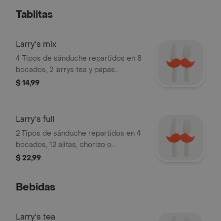
Tablitas
Larry's mix
4 Tipos de sánduche repartidos en 8
bocados, 2 larrys tea y papas
artesanales.
$ 14,99
Larry's full
2 Tipos de sánduche repartidos en 4
bocados, 12 alitas, chorizo o
salchicha, papas fritas con tocino y
$ 22,99
salsa de queso cheddar
Bebidas
Larry's tea