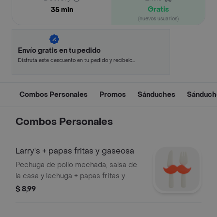
Gratis
35 min
(nuevos usuarios)
Envío gratis en tu pedido
Disfruta este descuento en tu pedido y recíbelo
en minutos.
Combos Personales
Promos
Sánduches
Sánduche
Combos Personales
Larry's + papas fritas y gaseosa
Pechuga de pollo mechada, salsa de
la casa y lechuga + papas fritas y
gaseosa 250 ml
$ 8,99