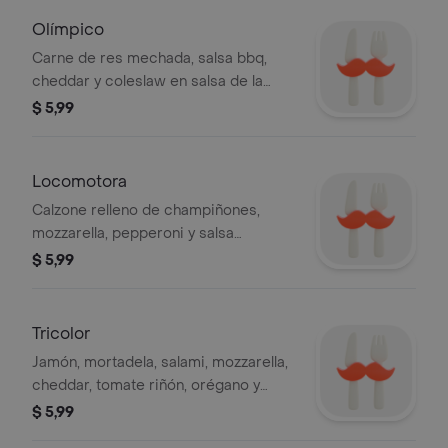
Olímpico
Carne de res mechada, salsa bbq,
cheddar y coleslaw en salsa de la
casa.
$ 5,99
Locomotora
Calzone relleno de champiñones,
mozzarella, pepperoni y salsa
napolitana.
$ 5,99
Tricolor
Jamón, mortadela, salami, mozzarella,
cheddar, tomate riñón, orégano y
salsa de la casa en pan baguette.
$ 5,99