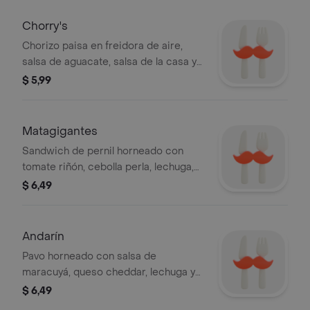
Chorry's
Chorizo paisa en freidora de aire,
salsa de aguacate, salsa de la casa y
chimichurri especial.
$ 5,99
Matagigantes
Sandwich de pernil horneado con
tomate riñón, cebolla perla, lechuga,
mayonesa, salsa BBQ y de aguacate.
$ 6,49
Andarín
Pavo horneado con salsa de
maracuyá, queso cheddar, lechuga y
salsa de la casa en pan.
$ 6,49