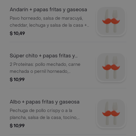
Andarín + papas fritas y gaseosa
Pavo horneado, salsa de maracuyá,
cheddar, lechuga y salsa de la casa +
papas fritas y gaseosa 250 ml
$ 10,49
Súper chito + papas fritas y
gaseosa
2 Proteínas: pollo mechado, carne
mechada o pernil horneado,
mozzarella, cheddar, champiñones
$ 10,99
salteados, tocino y pickles. + papas
fritas y gaseosa 250 ml
Albo + papas fritas y gaseosa
Pechuga de pollo crispy o a la
plancha, salsa de la casa, tocino,
mozzarella, lechuga y tomate riñón +
$ 10,99
papas fritas y gaseosa 250 ml