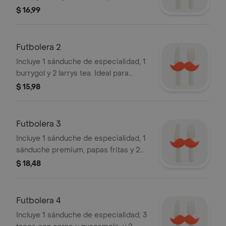
papas fritas.
$ 16,99
Futbolera 2
Incluye 1 sánduche de especialidad, 1
burrygol y 2 larrys tea. Ideal para
compartir.
$ 15,98
Futbolera 3
Incluye 1 sánduche de especialidad, 1
sánduche premium, papas fritas y 2
Larrys Tea.
$ 18,48
Futbolera 4
Incluye 1 sánduche de especialidad, 3