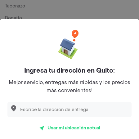
Taconazo
Bocatto
Stav
Pizza Hut
Pizza Planet
Vaco y Vaca
Ingresa tu dirección en Quito:
Cassolette
Mejor servicio, entregas más rápidas y los precios
más convenientes!
El Rey del Shawarma
Lucia Pie House & Grill
Top Marcas y Cadenas de Restaurantes
Usar mi ubicación actual