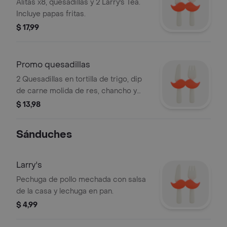
Alitas x8, quesadillas y 2 Larry's Tea.
Incluye papas fritas.
$ 17,99
Promo quesadillas
2 Quesadillas en tortilla de trigo, dip
de carne molida de res, chancho y
frijoles, quesos mozzarella, cheddar,
$ 13,98
salsa de aguacate y pico de gallo
picante.
Sánduches
Larry's
Pechuga de pollo mechada con salsa
de la casa y lechuga en pan.
$ 4,99