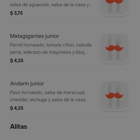
salsa de aguacate, salsa de la casa y
chimichurri especial.
$ 3,75
Matagigantes junior
Pernil horneado, tomate riñón, cebolla
perla, aderezo de mayonesa y bbq,
lechuga y salsa de aguacate.
$ 4,25
Andarín junior
Pavo horneado, salsa de maracuyá,
cheddar, lechuga y salsa de la casa.
$ 4,25
Alitas