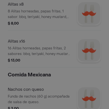
Alitas x8
8 Alitas horneadas, papas fritas, 1
sabor: bbq, teriyaki, honey mustard,
maracuyá, picante.
$ 8,00
Alitas x16
16 Alitas horneadas, papas fritas, 2
sabores: bbq, teriyaki, honey mustard,
maracuyá, picante.
$ 13,00
Comida Mexicana
Nachos con queso
Funda de nachos (60 g) acompañada
de salsa de queso.
$ 3,00