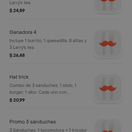
Larry's tea.
$ 24,89
Ganadora 4
Incluye 1 burrito, 1 quesadilla, 8 alitas y
3 Larry's tea.
$ 26,48
Hat trick
Combo de 3 sánduches: 1 ídolo, 1
burger, 1 albo. Cada uno con
ingredientes únicos y variados.
$ 20,99
Promo 3 sánduches
3 Sánduches: 1 locomotora + 1 tricolor