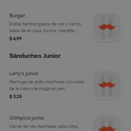
Burger
Doble hamburguesa de res y cerdo,
salsa de la casa, tocino, cheddar,
cebolla caramelizada, lechuga y
$ 6,99
tomate riñón.
Sánduches Junior
Larry's junior
Pechuga de pollo mechada con salsa
de la casa y lechuga en pan.
$ 3,25
Olímpico junior
Carne de res mechada, salsa bbq,