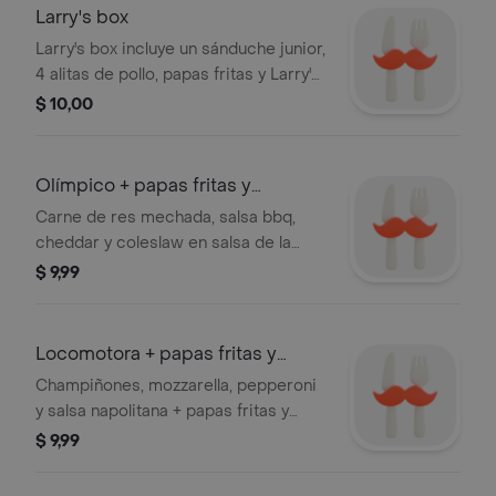
Larry's box
Larry's box incluye un sánduche junior,
4 alitas de pollo, papas fritas y Larry's
tea.
$ 10,00
Olímpico + papas fritas y
gaseosa
Carne de res mechada, salsa bbq,
cheddar y coleslaw en salsa de la
casa + papas fritas y gaseosa 250 ml
$ 9,99
Locomotora + papas fritas y
gaseosa
Champiñones, mozzarella, pepperoni
y salsa napolitana + papas fritas y
gaseosa 250 ml
$ 9,99