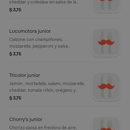
cheddar y coleslaw en salsa de la
casa.
$ 3,75
Locomotora junior
Calzone con champiñones,
mozzarella, pepperoni y salsa
napolitana.
$ 3,75
Tricolor junior
Jamón , mortadela, salami, mozzarella,
cheddar, tomate riñón, orégano y
salsa de la casa.
$ 3,75
Chorry's junior
Chorizo paisa en freidora de aire,