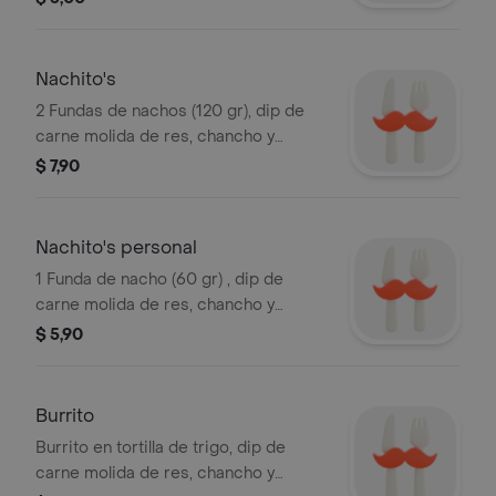
Nachito's
2 Fundas de nachos (120 gr), dip de
carne molida de res, chancho y
frijoles, salsa de queso, salsa de
$ 7,90
aguacate y pico de gallo picante.
Nachito's personal
1 Funda de nacho (60 gr) , dip de
carne molida de res, chancho y
frijoles, salsa de queso, salsa de
$ 5,90
aguacate y pico de gallo picante.
Burrito
Burrito en tortilla de trigo, dip de
carne molida de res, chancho y