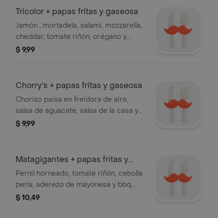
Tricolor + papas fritas y gaseosa
Jamón , mortadela, salami, mozzarella,
cheddar, tomate riñón, orégano y
salsa de la casa + papas fritas y
$ 9,99
gaseosa 250 ml
Chorry's + papas fritas y gaseosa
Chorizo paisa en freidora de aire,
salsa de aguacate, salsa de la casa y
chimichurri especial + papas fritas y
$ 9,99
gaseosa 250 ml
Matagigantes + papas fritas y
gaseosa
Pernil horneado, tomate riñón, cebolla
perla, aderezo de mayonesa y bbq,
lechuga y salsa de aguacate + papas
$ 10,49
fritas y gaseosa 250 ml