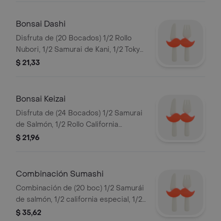
1/2 Tokyo Roll, 4 Ebi Yaki Amai, 4
Conitos de Wantán con Ebi, 4 Gunkan
Bonsai Dashi
Kani Kimiyaki, 4 By Fay Tu Camarón
Disfruta de (20 Bocados) 1/2 Rollo
(mini).
Nubori, 1/2 Samurai de Kani, 1/2 Tokyo
Roll, 1/2 Rollo Anguila Especial y 4
$ 21,33
bocados Zuki Ebi.
Bonsai Keizai
Disfruta de (24 Bocados) 1/2 Samurai
de Salmón, 1/2 Rollo California
Especial, 1/2 Rollo Cumbayá, 1/2 Kani
$ 21,96
Saeaweed, 4 Bocados de Zuki Ebi, 2
Ebi Yaki Amai, 2 medios By Fay de
Camarón.
Combinación Sumashi
Combinación de (20 boc) 1/2 Samurái
de salmón, 1/2 california especial, 1/2
anguila especial, 1/2 tokyo, 1/2
$ 35,62