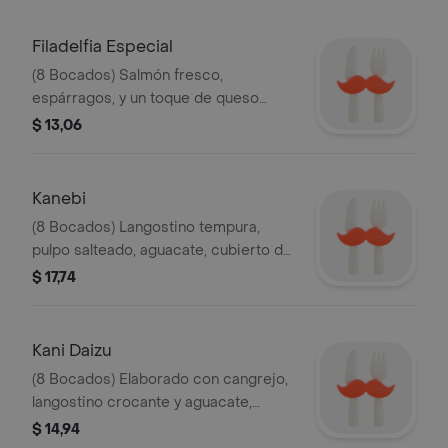
Filadelfia Especial
(8 Bocados) Salmón fresco,
espárragos, y un toque de queso
crema y cubierto con masago.
$ 13,06
Kanebi
(8 Bocados) Langostino tempura,
pulpo salteado, aguacate, cubierto de
cangrejo, caviar, acompa±ado de
$ 17,74
salsa de naranja y un toque de
togarashi.
Kani Daizu
(8 Bocados) Elaborado con cangrejo,
langostino crocante y aguacate,
envuelto en hoja de soya, decorado
$ 14,94