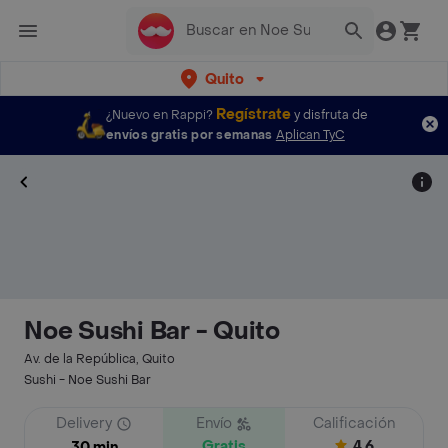
Quito
Regístrate
¿Nuevo en Rappi?
y disfruta de
envíos gratis por semanas
Aplican TyC
Noe Sushi Bar - Quito
Av. de la República, Quito
Sushi - Noe Sushi Bar
Delivery
Envío
Calificación
Gratis
4.6
30 min