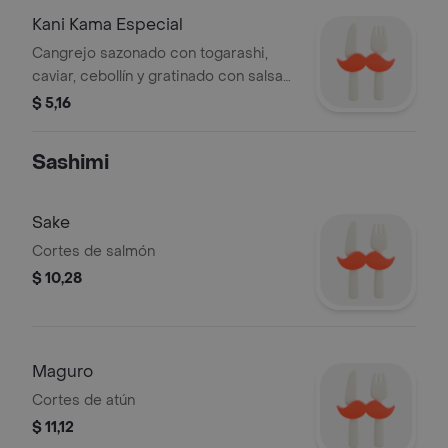
Kani Kama Especial
Cangrejo sazonado con togarashi,
caviar, cebollín y gratinado con salsa
de la casa.
$ 5,16
Sashimi
Sake
Cortes de salmón
$ 10,28
Maguro
Cortes de atún
$ 11,12