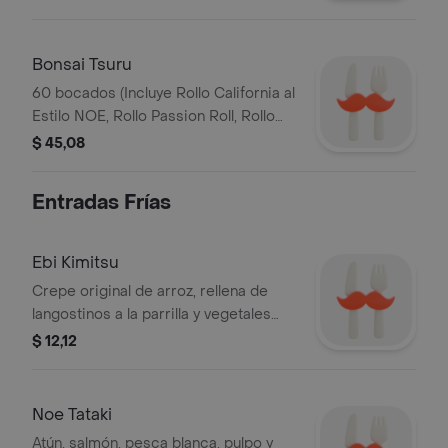
1/2 Rollo Pasión, Sushi Sake, Sushi
Toki Salmón, Sashimi Sake, Zuki Ebi
Yaki, Ebi Yaki Amai)
Bonsai Tsuru
60 bocados (Incluye Rollo California al
Estilo NOE, Rollo Passion Roll, Rollo
Sake Kani Especial 1/2 Rollo Aka Ebi,
$ 45,08
Rollo Kani Seaweed, Rollo Samurai de
Kani, Rollo Yokohama y Zuki Ebi Yaki).
Entradas Frías
Ebi Kimitsu
Crepe original de arroz, rellena de
langostinos a la parrilla y vegetales
salteados, acompañado de una salsa
$ 12,12
de soya, togarashi y ajonjolí.
Noe Tataki
Atún, salmón, pesca blanca, pulpo y