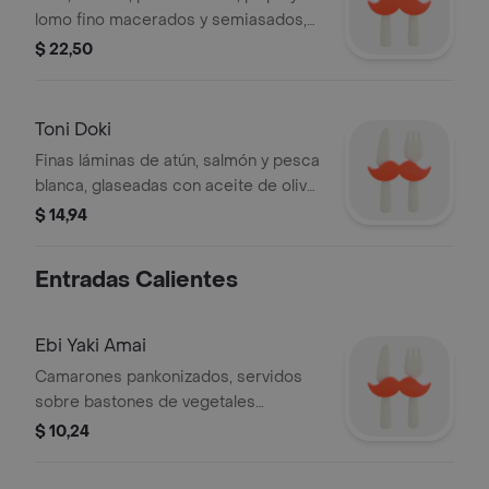
lomo fino macerados y semiasados,
servidos con salsa del chef.
$ 22,50
Toni Doki
Finas láminas de atún, salmón y pesca
blanca, glaseadas con aceite de oliva
y ajonjolí, acompañadas de vegetales
$ 14,94
tempura.
Entradas Calientes
Ebi Yaki Amai
Camarones pankonizados, servidos
sobre bastones de vegetales
acompañados de salsa sweet chili.
$ 10,24