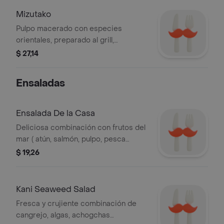
Mizutako
Pulpo macerado con especies
orientales, preparado al grill,
acompañado con vegetales al vapor y
$ 27,14
salsa de la casa.
Ensaladas
Ensalada De la Casa
Deliciosa combinación con frutos del
mar ( atún, salmón, pulpo, pesca
blanca, camarones a la parrilla y kani
$ 19,26
kama desmenuzada) vegetales
frescos, aderezada con una exótica
salsa de ajonjolí.
Kani Seaweed Salad
Fresca y crujiente combinación de
cangrejo, algas, achogchas