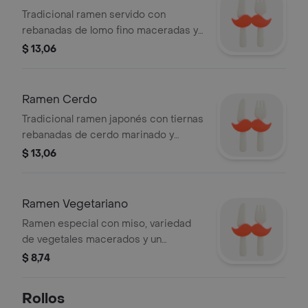
Tradicional ramen servido con
rebanadas de lomo fino maceradas y
asadas a fuego vivo, con vegetales
$ 13,06
crocantes sobre un delicioso caldo
de en casa y huevo macerado.
Ramen Cerdo
Tradicional ramen japonés con tiernas
rebanadas de cerdo marinado y
cocido a nuestro estilo, acompañado
$ 13,06
de vegetales y huevo macerado.
Ramen Vegetariano
Ramen especial con miso, variedad
de vegetales macerados y un
delicado toque de jengibre.
$ 8,74
Rollos