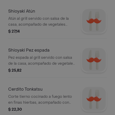
Shioyaki Atún
Atún al grill servido con salsa de la
casa, acompañado de vegetales
salteados y arroz frito.
$ 27,14
Shioyaki Pez espada
Pez espada al grill servido con salsa
de la casa, acompañado de vegetales
salteados y arroz frito.
$ 25,82
Cerdito Tonkatsu
Corte tierno cocinado a fuego lento
en finas hierbas, acompañado con
manzana caramelizada, pure de
$ 22,30
zapallo con salsa tonkatsu ahumada