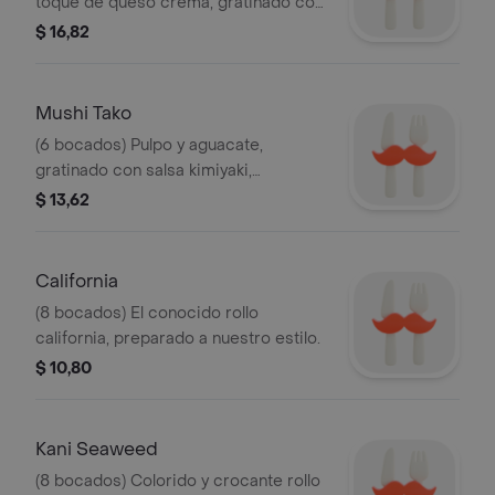
toque de queso crema, gratinado con
salsa de ajonjolí.
$ 16,82
Mushi Tako
(6 bocados) Pulpo y aguacate,
gratinado con salsa kimiyaki,
coronado con cebollín, caviar rojo,
$ 13,62
salsa de taxo y anguila.
California
(8 bocados) El conocido rollo
california, preparado a nuestro estilo.
$ 10,80
Kani Seaweed
(8 bocados) Colorido y crocante rollo