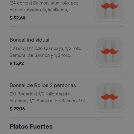
(24 cortes) Salmón, atún rojo, pez
espada, macarela, kanikama,
langostino, pulpo, anguila, pangora,
$ 32,64
tres variedades de caviar masago,
sobre arroz japonés con
champiñones macerados y tamago.
Bonsai Individual
(12 boc) 1/2 rollo Cumbayá, 1/2 rollo
Samurai de Salmón y 1/2 rollo
California Especial.
$ 15,92
Bonsai de Rollos 2 personas
(20 Bocados) 1/2 rollo Anguila
Especial, 1/2 Samurai de Salmón, 1/2
California Especial, 1/2 Tokyo y 1/2
$ 29,06
Yokohama.
Platos Fuertes