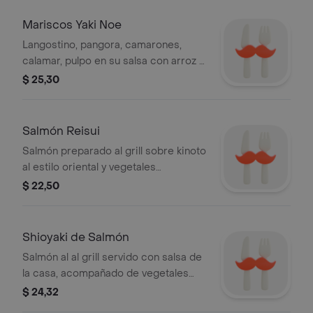
Mariscos Yaki Noe
Langostino, pangora, camarones,
calamar, pulpo en su salsa con arroz al
wok.
$ 25,30
Salmón Reisui
Salmón preparado al grill sobre kinoto
al estilo oriental y vegetales
salteados, acompañado con salsa de
$ 22,50
champiñones y cebolla crocante.
Shioyaki de Salmón
Salmón al al grill servido con salsa de
la casa, acompañado de vegetales
salteados y arroz frito.
$ 24,32