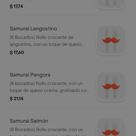
cangrejo y caviar, acompañado de
$ 17,74
salsa de pimiento y miel y salsa de
anguila, sobre una delicada cama de
aguacate.
Samurai Langostino
(8 Bocados) Rollo crocante de
langostino, con un toque de queso
crema, gratinado con salsa de ajonjolí.
$ 17,60
Samurai Pangora
(8 bocados) Rollo crocante, con un
toque de queso crema, gratinado con
salsa de ajonjolí.
$ 21,14
Samurai Salmón
(8 Bocados) Rollo crocante, con un