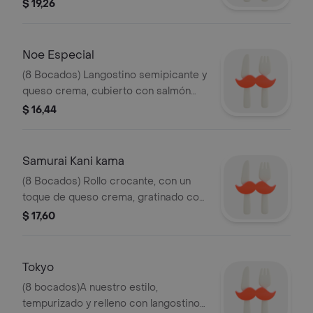
tempura y salsa de anguila.
$ 19,26
Noe Especial
(8 Bocados) Langostino semipicante y
queso crema, cubierto con salmón
grillado y gratinado con salsa de
$ 16,44
caviar.
Samurai Kani kama
(8 Bocados) Rollo crocante, con un
toque de queso crema, gratinado con
salsa de ajonjolí.
$ 17,60
Tokyo
(8 bocados)A nuestro estilo,
tempurizado y relleno con langostino