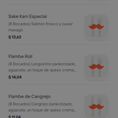
Sake Kani Especial
(8 Bocados) Salmón fresco y caviar
masago.
$ 13,62
Flambe Roll
(8 Bocados) Langostino pankonizado,
aguacate, un toque de queso crema,
cubierto con salsa de soya y miel de
$ 14,04
abeja, flambeado en su mesa.
Flambe de Cangrejo
(8 Bocados) Cangrejo pankonizado,
aguacate, un toque de queso crema,
cubierto con salsa de soya y miel de
$ 11,04