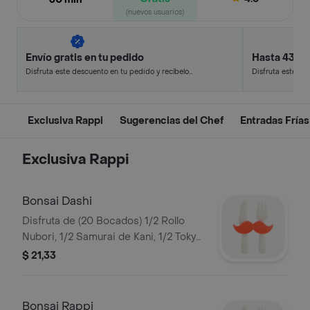
(nuevos usuarios)
Envío gratis en tu pedido
Hasta 43% 
Disfruta este descuento en tu pedido y recíbelo
Disfruta este de
en minutos.
en minutos.
Exclusiva Rappi
Sugerencias del Chef
Entradas Frías
Exclusiva Rappi
Bonsai Dashi
Disfruta de (20 Bocados) 1/2 Rollo
Nubori, 1/2 Samurai de Kani, 1/2 Tokyo
Roll, 1/2 Rollo Anguila Especial y 4
$ 21,33
bocados Zuki Ebi.
Bonsai Rappi