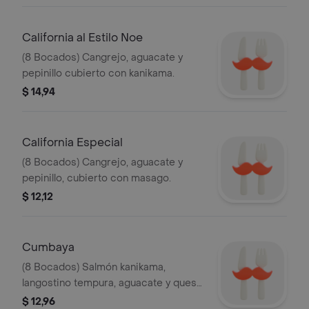
con caviar y acompañado con salsa
especial de la casa.
California al Estilo Noe
(8 Bocados) Cangrejo, aguacate y
pepinillo cubierto con kanikama.
$ 14,94
California Especial
(8 Bocados) Cangrejo, aguacate y
pepinillo, cubierto con masago.
$ 12,12
Cumbaya
(8 Bocados) Salmón kanikama,
langostino tempura, aguacate y queso
crema.
$ 12,96