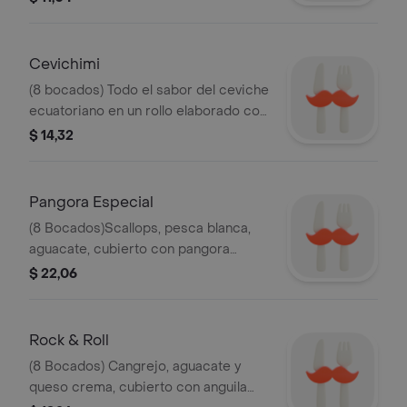
abeja, flambeado.
Cevichimi
(8 bocados) Todo el sabor del ceviche
ecuatoriano en un rollo elaborado con
camarones a la parrilla e izumidai, la
$ 14,32
fusión ideal entre los ingredientes de
nuestra costa con la sazón oriental.
Pangora Especial
(8 Bocados)Scallops, pesca blanca,
aguacate, cubierto con pangora
seleccionada, caviar y cebollín.
$ 22,06
Rock & Roll
(8 Bocados) Cangrejo, aguacate y
queso crema, cubierto con anguila