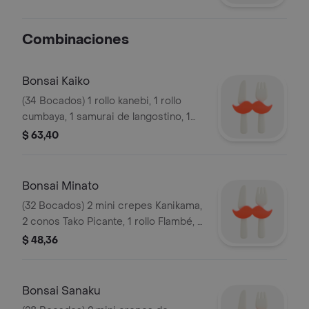
Combinaciones
Bonsai Kaiko
(34 Bocados) 1 rollo kanebi, 1 rollo
cumbaya, 1 samurai de langostino, 1
rollo california especial, 1 rollo anguila
$ 63,40
especial, 2 sushi kani kama especial, 2
sushis tako picante, 2 bocados kani
maguro, 2 sushis toki de salmón, 2
Bonsai Minato
cortes de atún rojo.
(32 Bocados) 2 mini crepes Kanikama,
2 conos Tako Picante, 1 rollo Flambé, 1
rollo Aka Ebi, 1 rollo Atlantic, 4
$ 48,36
bocados de Kani Kiuri Maki, 2
bocados de Shogui, 6 cortes sashimi
hecho tataki, 2 sushi Toki Salmón y 2
Bonsai Sanaku
cortes de Tamago.