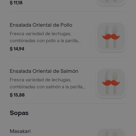
marinadas, aguacate, lechuga,
$ 11,18
togarashi, wantán y caviar, servida
con salsa de mostaza y miel.
Ensalada Oriental de Pollo
Fresca variedad de lechugas,
combinadas con pollo a la parilla,
aderezadas con una delicada salsa de
$ 14,94
la casa al estilo oriental.
Ensalada Oriental de Salmón
Fresca variedad de lechugas,
combinadas con salmón a la parilla,
aderezadas con una delicada salsa de
$ 15,88
la casa al estilo oriental.
Sopas
Masakari