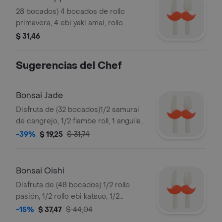
28 bocados) 4 bocados de rollo
primavera, 4 ebi yaki amai, rollo
kanebi, california especial, tokyo rol,
$ 31,46
sakekani especial, crepe ebi yaki y 2
mini by fay tu de camarón.
Sugerencias del Chef
Bonsai Jade
Disfruta de (32 bocados)1/2 samurai
de cangrejo, 1/2 flambe roll, 1 anguila
especial, 1/2 kani seaweed, 1/2 sak
-39%
$ 19,25
$ 31,74
kani especial y 1 california al estilo
noe.
Bonsai Oishi
Disfruta de (48 bocados) 1/2 rollo
pasión, 1/2 rollo ebi katsuo, 1/2
California al Estilo Noe, 1 rollo Nubori,
-15%
$ 37,47
$ 44,04
1/2 Kani Seaweed, 1/2 Noe Especial,