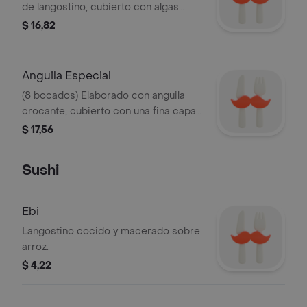
de langostino, cubierto con algas
marinas, cangrejo y caviar.
$ 16,82
Anguila Especial
(8 bocados) Elaborado con anguila
crocante, cubierto con una fina capa
de aguacate, acompañado con salsa
$ 17,56
de anguila.
Sushi
Ebi
Langostino cocido y macerado sobre
arroz.
$ 4,22