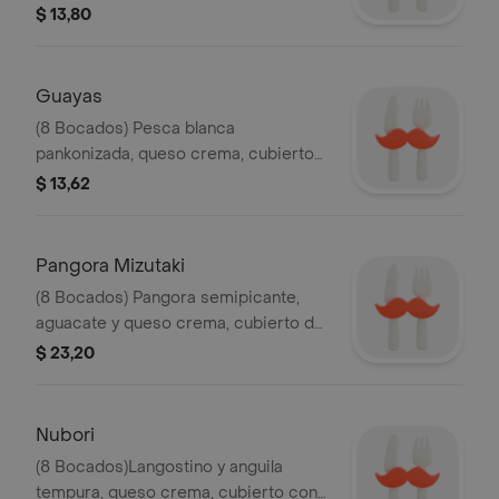
semipicante.
$ 13,80
Guayas
(8 Bocados) Pesca blanca
pankonizada, queso crema, cubierto
con maqueño, coronado con pangora
$ 13,62
y caviar, acompañado de salsas de
anguila y maracuyá.
Pangora Mizutaki
(8 Bocados) Pangora semipicante,
aguacate y queso crema, cubierto de
salmón ahumado y gratinado con
$ 23,20
salsa de ajonjolí, acompañado con
salsas de maracuyá y anguila.
Nubori
(8 Bocados)Langostino y anguila
tempura, queso crema, cubierto con