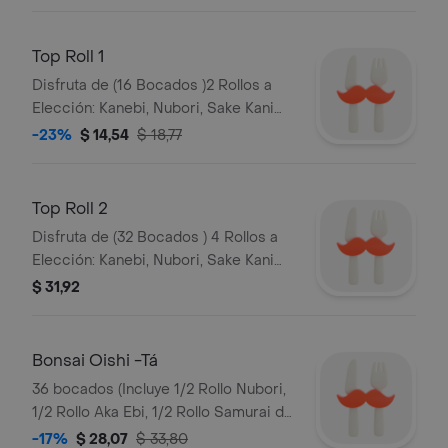
yokkohama y 2 medias sopas sumashi.
Top Roll 1
Disfruta de (16 Bocados )2 Rollos a
Elección: Kanebi, Nubori, Sake Kani
Especial, California Al Estilo Noe, Kani
-23%
$ 14,54
$ 18,77
Seaweed, Samurai de Kani Kama,
Samurai de Salmón, Samurai de
Langostino.
Top Roll 2
Disfruta de (32 Bocados ) 4 Rollos a
Elección: Kanebi, Nubori, Sake Kani
Especial, California Al Estilo Noe, Kani
$ 31,92
Seaweed, Samurai de Kani Kama,
Samurai de Salmón, Samurai de
Langostino.
Bonsai Oishi -Tá
36 bocados (Incluye 1/2 Rollo Nubori,
1/2 Rollo Aka Ebi, 1/2 Rollo Samurai de
Surimi, 1/2 Rollo California Especial,
-17%
$ 28,07
$ 33,80