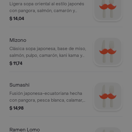
Ligera sopa oriental al estilo japonés
con pangora, salmón, camarón y
calamar.
$ 14,04
Mizono
Clásica sopa japonesa, base de miso,
salmón, pulpo, camarón, kani kama y
champiñones.
$ 11,74
Sumashi
Fusión japonesa-ecuatoriana hecha
con pangora, pesca blanca, calamar,
camarón, pulpo y togarashi.
$ 14,98
Ramen Lomo