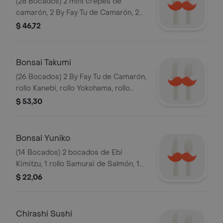
(28 Bocados) 2 mini crepes de
camarón, 2 By Fay Tu de Camarón, 2
conos wantán de salmón ahumado, 1
$ 46,72
rollo Kanikama Especial, 1 rollo
Filadelfia Especial, 1 rollo Yokohama, 1
rollo Cumbayá cubierto de masago, 4
Bonsai Takumi
bocados de Zuki Merito y 2 sushi de
(26 Bocados) 2 By Fay Tu de Camarón,
Merito
rollo Kanebi, rollo Yokohama, rollo
Hokaido, rollo Kani Seaweed, 2 sushi
$ 53,30
Kanikama Especial, 2 sushi salmón
semipicante y 4 cortes de salmón
hecho tataki.
Bonsai Yuniko
(14 Bocados) 2 bocados de Ebi
Kimitzu, 1 rollo Samurai de Salmón, 1
rollo California Especial, 2 bocados
$ 22,06
de Zuki-Merito, 1 sushi de salmón y 1
sushi de pulpo semipicante.
Chirashi Sushi