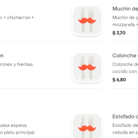
Muchin de
o + chicharron +
Muchin de y
mozzarella +
$ 3,70
ón
Colonche
rones y hierbas.
Colonche de
cocido con 
$ 6,80
Estofado 
salsa espesa,
Estofado de
o plato principal.
cebolla en s