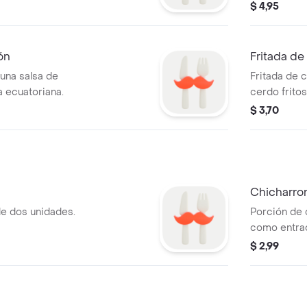
$ 4,95
ón
Fritada d
una salsa de
Fritada de 
a ecuatoriana.
cerdo fritos
$ 3,70
Chicharro
de dos unidades.
Porción de c
como entra
$ 2,99