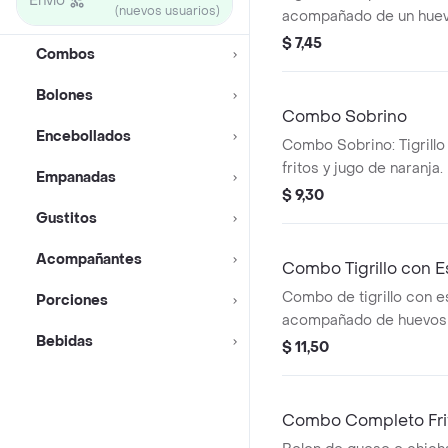
Envío
(nuevos usuarios)
acompañado de un huevo 
café.
$ 7,45
Combos
Bolones
Combo Sobrino
Encebollados
Combo Sobrino: Tigrillo
fritos y jugo de naranja.
Empanadas
$ 9,30
Gustitos
Acompañantes
Combo Tigrillo con 
Combo de tigrillo con e
Porciones
acompañado de huevos f
Bebidas
bebida.
$ 11,50
Combo Completo Fri