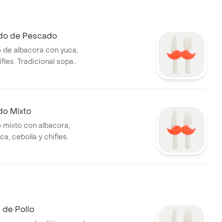
do de Pescado
 de albacora con yuca,
ifles. Tradicional sopa
.
do Mixto
 mixto con albacora,
a, cebolla y chifles.
de Pollo