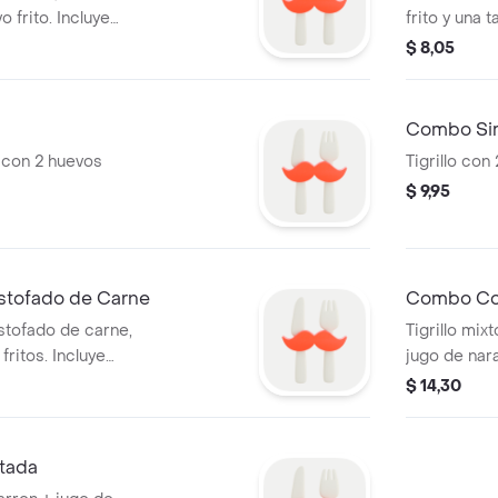
frito. Incluye
frito y una 
$ 8,05
Combo Si
 con 2 huevos
Tigrillo con
$ 9,95
Estofado de Carne
Combo Co
stofado de carne,
Tigrillo mi
ritos. Incluye
jugo de nara
$ 14,30
tada