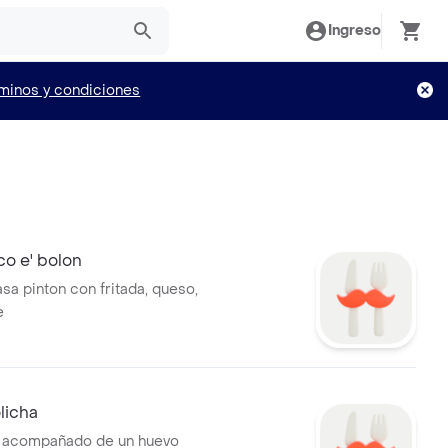
Ingreso
minos y condiciones
o e' bolon
sa pinton con fritada, queso,
e
licha
o acompañado de un huevo