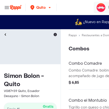
Quito
¿Nuevo en Rap
Rappi
Restaurantes a Dom
Combos
Combo Comadre
Combo Comadre: bolón o
Simon Bolon -
acompañado de jugo de 
$ 6,85
Quito
VG87+59 Quito, Ecuador
Desayuno - Simon Bolon
Combo el Montubio
Gratis
Tigrillo con queso o chi