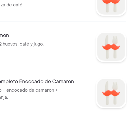
taza de café.
mon
 2 huevos, café y jugo.
mpleto Encocado de Camaron
xto + encocado de camaron +
nja.