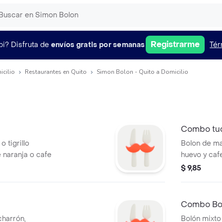
Registrarme
pi?
Disfruta de
envíos gratis por semanas
Tér
icilio
Restaurantes en Quito
Simon Bolon - Quito a Domicilio
Combo tuc
 tigrillo
Bolon de ma
naranja o cafe
huevo y caf
$ 9,85
Combo Bo
charrón,
Bolón mixt