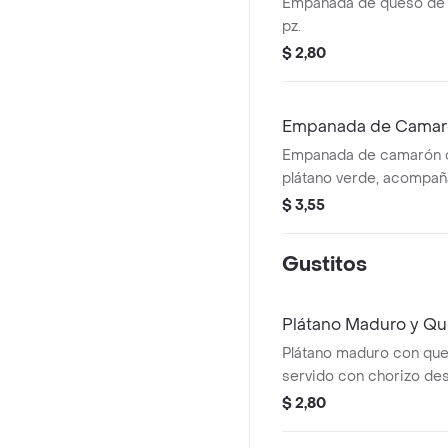
Empanada de queso de 
pz.
$ 2,80
Empanada de Camar
Empanada de camarón 
plátano verde, acompañ
1 pieza.
$ 3,55
Gustitos
Plátano Maduro y Q
Plátano maduro con que
servido con chorizo d
$ 2,80