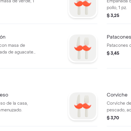
masa de verde, 1
Empanada c
pollo, 1 pz.
$ 3,25
ón
Patacones
con masa de
Patacones c
ada de aguacate.
$ 3,45
ueso
Corviche
so de la casa,
Corviche de
esmenuzado.
pescado, ac
$ 3,70