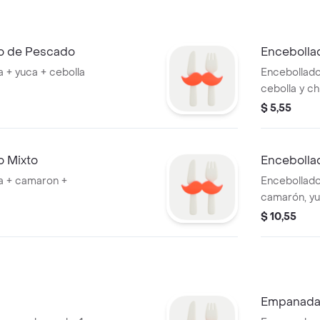
o de Pescado
Encebolla
 + yuca + cebolla
Encebollado
cebolla y ch
ecuatoriana
$ 5,55
o Mixto
Encebolla
a + camaron +
Encebollado
camarón, yuc
$ 10,55
Empanada 