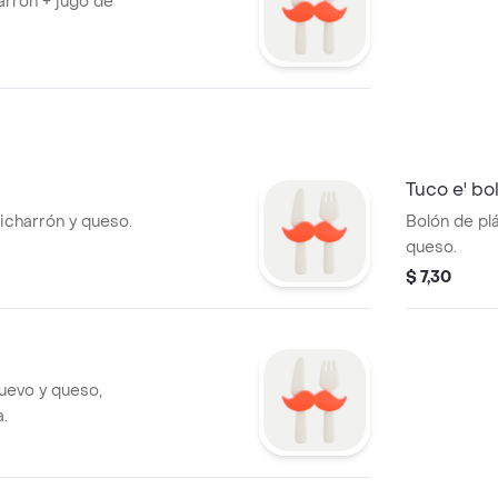
arron + jugo de
Tuco e' bo
icharrón y queso.
Bolón de plá
queso.
$ 7,30
huevo y queso,
a.