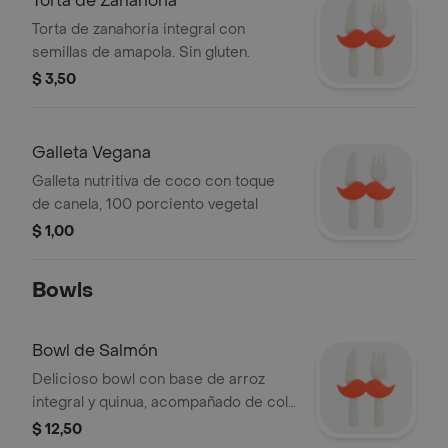
Torta de Zanahoria
Torta de zanahoria integral con
semillas de amapola. Sin gluten.
$ 3,50
Galleta Vegana
Galleta nutritiva de coco con toque
de canela, 100 porciento vegetal
$ 1,00
Bowls
Bowl de Salmón
Delicioso bowl con base de arroz
integral y quinua, acompañado de col
morada crujiente, pepinillos, aguacate
$ 12,50