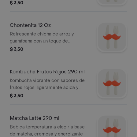
refrescante y saludable
$ 3,50
Chontenita 12 Oz
Refrescante chicha de arroz y
guanábana con un toque de
hierbabuena y menta, ideal para
$ 3,50
hidratar y disfrutar
Kombucha Frutos Rojos 290 ml
Kombucha vibrante con sabores de
frutos rojos, ligeramente ácida y
refrescante
$ 3,50
Matcha Latte 290 ml
Bebida temperatura a elegir a base
de matcha, cremosa y energizante