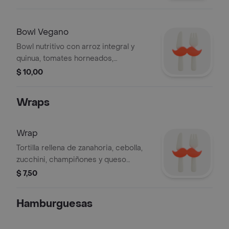
con bebida a elegir, acompañado
postre
Bowl Vegano
Bowl nutritivo con arroz integral y
quinua, tomates horneados,
garbanzos, aguacate, champiñones,
$ 10,00
tofu ahumado y fresa, con salsa
teriyaki que resalta todos los sabores,
Wraps
bebida a elegir
Wrap
Tortilla rellena de zanahoria, cebolla,
zucchini, champiñones y queso
derretido. Incluye proteína y bebida a
$ 7,50
elegir.
Hamburguesas