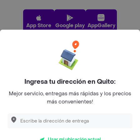
App Store
Google play
AppGallery
Pide tu comida favorita cerca de ti
Categorías
Ingresa tu dirección en Quito:
Mejor servicio, entregas más rápidas y los precios
Únete a Rappi
más convenientes!
Sobre Rappi
Facebook
Twitter
Instagram
Usar mi ubicación actual