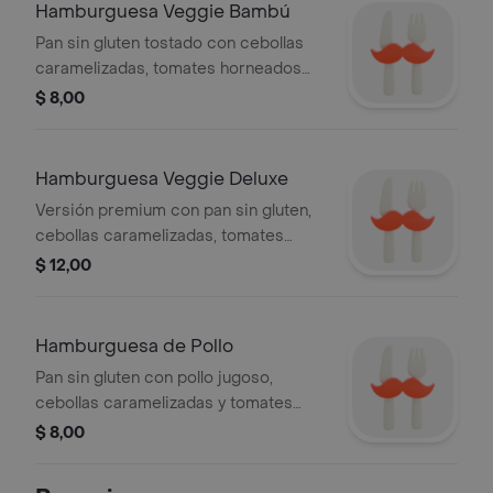
Hamburguesa Veggie Bambú
Pan sin gluten tostado con cebollas
caramelizadas, tomates horneados
llenos de sabor, fibra de bambú,
$ 8,00
aguacate cremoso, lechuga fresca y
queso vegano, bebida a elegir
Hamburguesa Veggie Deluxe
Versión premium con pan sin gluten,
cebollas caramelizadas, tomates
horneados, hongos salteados y fibra
$ 12,00
de bambú, logrando una textura
jugosa y profunda, bebida a elegir
Hamburguesa de Pollo
Pan sin gluten con pollo jugoso,
cebollas caramelizadas y tomates
horneados que resaltan cada bocado
$ 8,00
con una textura suave y deliciosa,
bebida a elegir