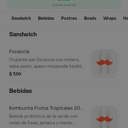
(nuevos usuarios)
Sandwich
Bebidas
Postres
Bowls
Wraps
H
Sandwich
Focaccia
Crujiente pan focaccia con romero,
salsa pesto, queso mozzarella fundido
y tomates frescos, bebida a elegir
$ 7,00
Bebidas
Kombucha Frutos Tropicales 200
ml
Bebida probiótica de té verde con
notas de fresa, jamaica y menta,