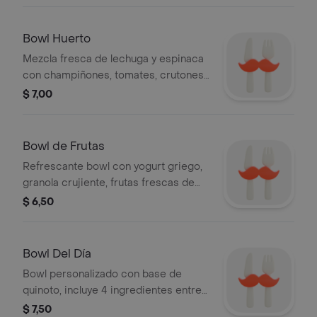
cremoso, aceitunas, mango dulce,
jugosos lomitos y bebida a elegir con
un toque fresco de eneldo y limón,
Bowl Huerto
bañado en salsa de sésamo
Mezcla fresca de lechuga y espinaca
con champiñones, tomates, crutones
crocantes, aceitunas, arándanos y
$ 7,00
frutillas, todo integrado con una
vinagreta de mostaza y miel, bebida a
elegir
Bowl de Frutas
Refrescante bowl con yogurt griego,
granola crujiente, frutas frescas de
temporada, frutos secos,
$ 6,50
acompañado de sirope de maracuyá
y miel de cacao, bebida a elegir
Bowl Del Día
Bowl personalizado con base de
quinoto, incluye 4 ingredientes entre
granos, frutas, verduras y proteína
$ 7,50