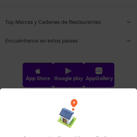
Top Marcas y Cadenas de Restaurantes
Encuéntranos en estos países
App Store
Google play
AppGallery
Pide tu comida favorita cerca de ti
Categorías