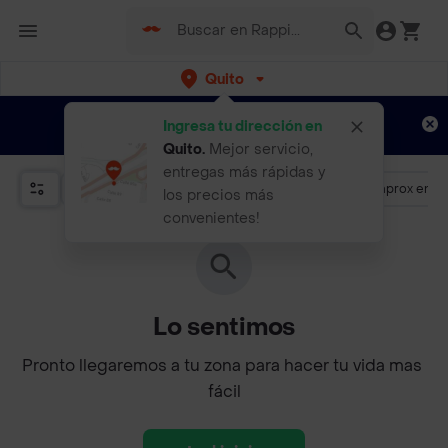
Quito
Regístrate
¿Nuevo en Rappi?
y disfruta de
Ingresa tu dirección en
envíos gratis por semanas
Aplican TyC
Quito
.
Mejor servicio,
entregas más rápidas y
Promociones
Más de 4.5
Llega aprox en 3
los precios más
convenientes!
Lo sentimos
Pronto llegaremos a tu zona para hacer tu vida mas 
fácil