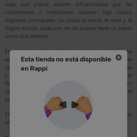
viaje, sus platos estarán influenciados por las
costumbres o tradiciones locales- hay cuatro
regiones principales: La costa, la sierra, el este y la
región insular, cada una de las cuales tiene un sabor
único que ofrecer.
Entre los platos típicos de la gastronomía
Esta tienda no está disponible
ecuatoriana encontramos el ceviche, que suele
consistir en pescado marinado en diversas verduras
en Rappi
y especias; también tenemos la fanesca, o el
Sancocho de Pescado, otra comida sencilla pero
sabrosa que disfrutan muchas personas en este
país.
Entre los mejores restaurantes de Ecuador puedes
encontrar cercanos a tu ubicación en Rappi: