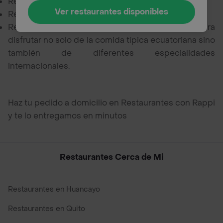
Restaurantes mexicanos,
Ver restaurantes disponibles
Restaurantes italianos,
Restaurantes veganos y muchas opciones más para
disfrutar no solo de la comida típica ecuatoriana sino
también de diferentes especialidades
internacionales.
Haz tu pedido a domicilio en Restaurantes con Rappi
y te lo entregamos en minutos
Restaurantes Cerca de Mi
Restaurantes en Huancayo
Restaurantes en Quito