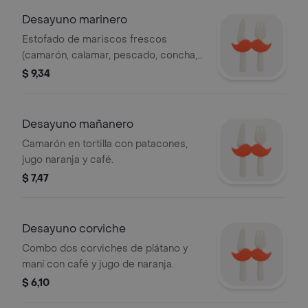
Desayuno marinero
Estofado de mariscos frescos
(camarón, calamar, pescado, concha,
almeja, mejillón) + arroz + patacones +
$ 9,34
café + jugo de naranja + ají
Desayuno mañanero
Camarón en tortilla con patacones,
jugo naranja y café.
$ 7,47
Desayuno corviche
Combo dos corviches de plátano y
maní con café y jugo de naranja.
$ 6,10