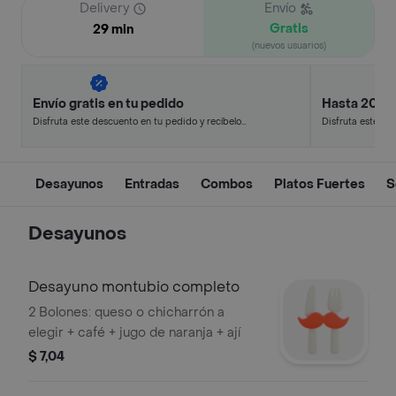
Delivery
Envío
Gratis
29 min
(nuevos usuarios)
Envío gratis en tu pedido
Hasta 20% 
Disfruta este descuento en tu pedido y recíbelo
Disfruta este de
en minutos.
en minutos.
Desayunos
Entradas
Combos
Platos Fuertes
S
Desayunos
Desayuno montubio completo
2 Bolones: queso o chicharrón a
elegir + café + jugo de naranja + ají
$ 7,04