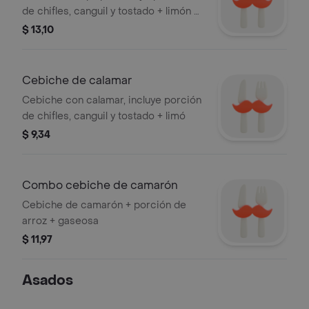
de chifles, canguil y tostado + limón +
ají
$ 13,10
Cebiche de calamar
Cebiche con calamar, incluye porción
de chifles, canguil y tostado + limó
$ 9,34
Combo cebiche de camarón
Cebiche de camarón + porción de
arroz + gaseosa
$ 11,97
Asados