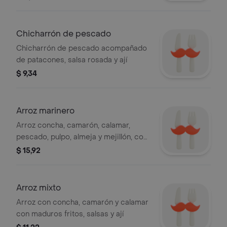
Chicharrón de pescado
Chicharrón de pescado acompañado
de patacones, salsa rosada y ají
$ 9,34
Arroz marinero
Arroz concha, camarón, calamar,
pescado, pulpo, almeja y mejillón, con
maduros fritos, salsas y ají
$ 15,92
Arroz mixto
Arroz con concha, camarón y calamar
con maduros fritos, salsas y ají