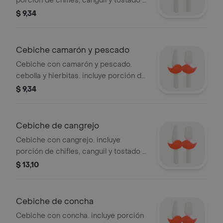
porción de chifles, canguil y tostado +
limón + ají
$ 9,34
Cebiche camarón y pescado
Cebiche con camarón y pescado.
cebolla y hierbitas. incluye porción de
chifles, canguil y tostado + limón + ají
$ 9,34
Cebiche de cangrejo
Cebiche con cangrejo. incluye
porción de chifles, canguil y tostado +
limón
$ 13,10
Cebiche de concha
Cebiche con concha. incluye porción