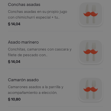
Conchas asadas
Conchas asadas en su propio jugo
con chimichurri especial + tu
acompañante favorito: arroz, maduro,
$ 14,04
patacones o yuca + ají
Asado marinero
Conchitas, camarones con cascara y
filete de pescado con
acompañamiento a elección.
$ 14,04
Camarón asado
Camarones asados a la parrilla y
acompañamiento a elección.
$ 10,80