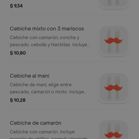
especias. un plato ligero y
$ 9,34
refrescante, servido con la textura
crujiente de nuestros chifles, canguil
y tostado
Cebiche mixto con 3 mariscos
Cebiche con camarón, concha y
pescado. cebolla y hierbitas. incluye
porción de chifles, canguil y tostado +
$ 10,80
ají + limón
Cebiche al maní
Cebiche de maní, elige entre
pescado, camarón o mixto. incluye
porción chifle, canguil y tostado +
$ 10,28
limón + salsas
Cebiche de camarón
Cebiche con camarón. incluye