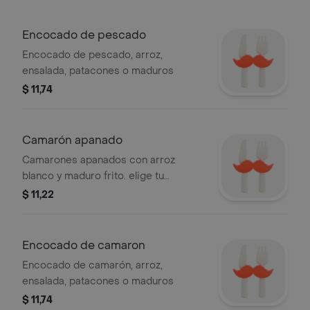
Encocado de pescado
Encocado de pescado, arroz,
ensalada, patacones o maduros
$ 11,74
Camarón apanado
Camarones apanados con arroz
blanco y maduro frito. elige tu
acompañamiento favorito: menestra o
$ 11,22
ensalada
Encocado de camaron
Encocado de camarón, arroz,
ensalada, patacones o maduros
$ 11,74