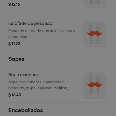
calamar, pescado, pulpo, almeja y
$ 12,16
mejillón, acompañado de patacones.
Estofado de pescado
Pescado estofado con arroz blanco y
patacones.
$ 11,22
Sopas
Sopa marinera
Sopa con conchas, camarones,
pescado, pulpo, calamar, mejillón,
almeja y patitas de cangrejo (de
$ 16,43
acuerdo a la temporada) y
acompañamiento a elección.
Encebollados