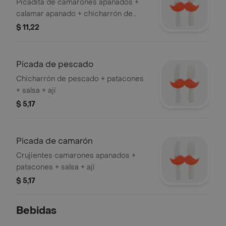
Picadita de camarones apanados +
calamar apanado + chicharrón de
pescado + patacones + salsa
$ 11,22
Picada de pescado
Chicharrón de pescado + patacones
+ salsa + ají
$ 5,17
Picada de camarón
Crujientes camarones apanados +
patacones + salsa + ají
$ 5,17
Bebidas