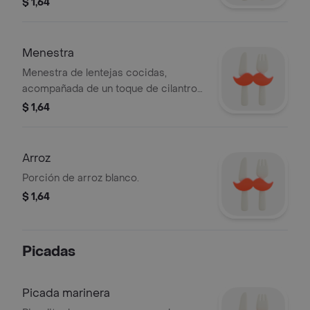
$ 1,64
Menestra
Menestra de lentejas cocidas,
acompañada de un toque de cilantro
fresco.
$ 1,64
Arroz
Porción de arroz blanco.
$ 1,64
Picadas
Picada marinera