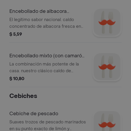
Encebollado de albacora
tradicional
El legítimo sabor nacional. caldo
concentrado de albacora fresca en
lomos y yuca suave, preparado con
$ 5,59
nuestra sazón de siempre. va
completo: acompañado de canguil,
chifles crocantes, maíz tostado, limón
Encebollado mixto (con camarón
y nuestro ají de la casa. ideal para
y concha)
La combinación más potente de la
recargar energías.
casa. nuestro clásico caldo de
albacora y yuca, cargado con
$ 10,80
camarones seleccionados y conchas
frescas. una experiencia de sabor
Cebiches
completa. viene con todas las
guarniciones: canguil, chifles, maíz
tostado, limón y su respectivo ají.
Cebiche de pescado
Suaves trozos de pescado marinados
en su punto exacto de limón y