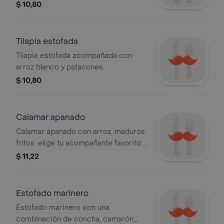
menestra o ensalada
$ 10,80
Tilapia estofada
Tilapia estofada acompañada con
arroz blanco y patacones.
$ 10,80
Calamar apanado
Calamar apanado con arroz, maduros
fritos. elige tu acompañante favorito:
ensalada o menestra
$ 11,22
Estofado marinero
Estofado marinero con una
combinación de concha, camarón,