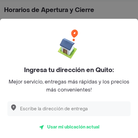
Horarios de Apertura y Cierre
Martes
08:30 - 17:30
Miércoles
08:30 - 17:30
Jueves
08:30 - 17:30
Viernes
08:30 - 17:30
Ingresa tu dirección en Quito:
Sábado
08:00 - 18:00
Mejor servicio, entregas más rápidas y los precios
Domingo
08:00 - 18:00
más convenientes!
¿Dónde comprar Pescados y Mariscos en
Quito?
Usar mi ubicación actual