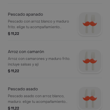
Pescado apanado
Pescado con arroz blanco y maduro
frito. elige tu acompañamiento
favorito: menestra o ensalada
$ 11,22
Arroz con camarón
Arroz con camarones y maduro frito.
incluye salsas y ají
$ 11,22
Pescado asado
Pescado asado con arroz blanco,
maduro. elige tu acompañamiento
favorito: menestra o ensalada
$ 11,22