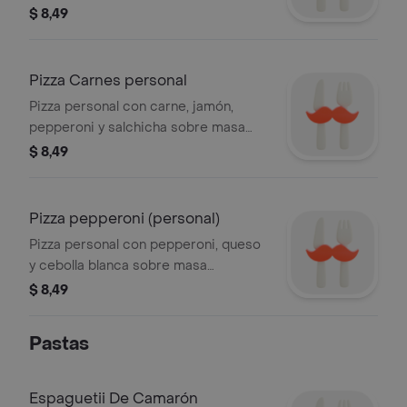
porción individual.
$ 8,49
Pizza Carnes personal
Pizza personal con carne, jamón,
pepperoni y salchicha sobre masa
tradicional.
$ 8,49
Pizza pepperoni (personal)
Pizza personal con pepperoni, queso
y cebolla blanca sobre masa
tradicional. Ideal para una porción
$ 8,49
individual.
Pastas
Espaguetii De Camarón