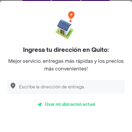
App Store
Google play
AppGallery
Pide tu comida favorita cerca de ti
Ingresa tu dirección en Quito:
Mejor servicio, entregas más rápidas y los precios
Categorías
más convenientes!
Únete a Rappi
Sobre Rappi
Usar mi ubicación actual
Facebook
Twitter
Instagram
©
2026
Rappi Inc. All rights reserved.