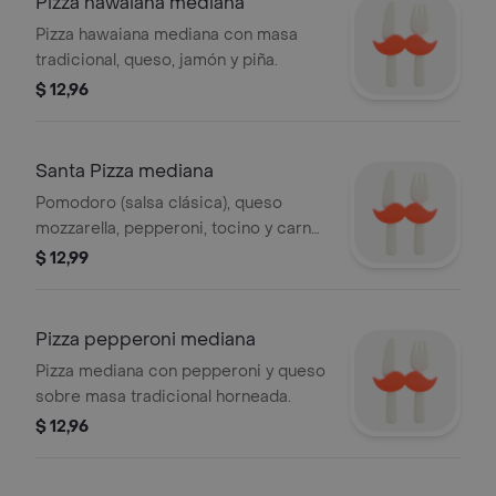
Pizza hawaiana mediana
Pizza hawaiana mediana con masa
tradicional, queso, jamón y piña.
$ 12,96
Santa Pizza mediana
Pomodoro (salsa clásica), queso
mozzarella, pepperoni, tocino y carne
molida (res).
$ 12,99
Pizza pepperoni mediana
Pizza mediana con pepperoni y queso
sobre masa tradicional horneada.
$ 12,96