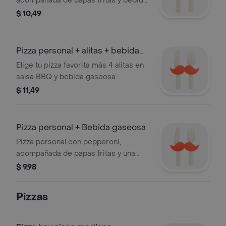
acompañada de papas fritas y bebida
gaseosa.
$ 10,49
Pizza personal + alitas + bebida
gaseosa
Elige tu pizza favorita más 4 alitas en
salsa BBQ y bebida gaseosa.
$ 11,49
Pizza personal + Bebida gaseosa
Pizza personal con pepperoni,
acompañada de papas fritas y una
bebida gaseosa.
$ 9,98
Pizzas