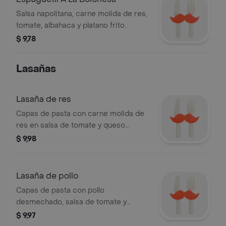
Salsa napolitana, carne molida de res,
tomate, albahaca y platano frito.
$ 9,78
Lasañas
Lasaña de res
Capas de pasta con carne molida de
res en salsa de tomate y queso
gratinado.
$ 9,98
Lasaña de pollo
Capas de pasta con pollo
desmechado, salsa de tomate y
queso gratinado.
$ 9,97