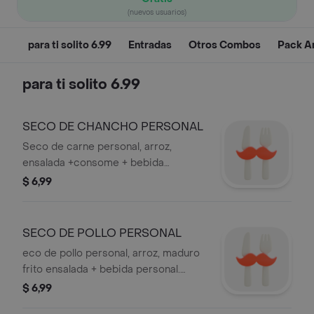
(nuevos usuarios)
para ti solito 6.99
Entradas
Otros Combos
Pack A
para ti solito 6.99
SECO DE CHANCHO PERSONAL
Seco de carne personal, arroz,
ensalada +consome + bebida
personal. lonchera
$ 6,99
SECO DE POLLO PERSONAL
eco de pollo personal, arroz, maduro
frito ensalada + bebida personal.
lonchera
$ 6,99