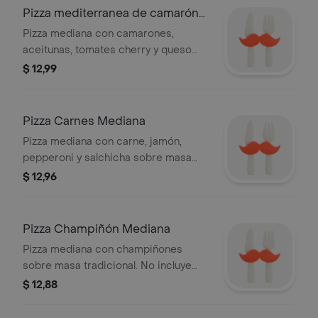
Pizza mediterranea de camarón
mediana
Pizza mediana con camarones,
aceitunas, tomates cherry y queso
sobre masa tradicional.
$ 12,99
Pizza Carnes Mediana
Pizza mediana con carne, jamón,
pepperoni y salchicha sobre masa
tradicional.
$ 12,96
Pizza Champiñón Mediana
Pizza mediana con champiñones
sobre masa tradicional. No incluye
pepperoni ni salchicha italiana.
$ 12,88