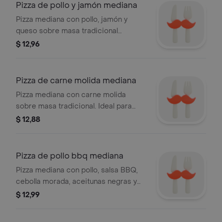
Pizza de pollo y jamón mediana
Pizza mediana con pollo, jamón y
queso sobre masa tradicional
horneada en leña.
$ 12,96
Pizza de carne molida mediana
Pizza mediana con carne molida
sobre masa tradicional. Ideal para
compartir.
$ 12,88
Pizza de pollo bbq mediana
Pizza mediana con pollo, salsa BBQ,
cebolla morada, aceitunas negras y
tomates cherry sobre masa
$ 12,99
tradicional.