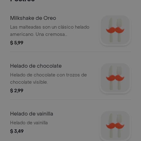
Milkshake de Oreo
Las malteadas son un clásico helado
americano. Una cremosa
combinación de helado y leche con
$ 5,99
un toque crujiente de galleta, una rica
salsa de chocolate y una textura
cremosa para deleitar tu paladar.
Helado de chocolate
Helado de chocolate con trozos de
chocolate visible.
$ 2,99
Helado de vainilla
Helado de vainilla
$ 3,49