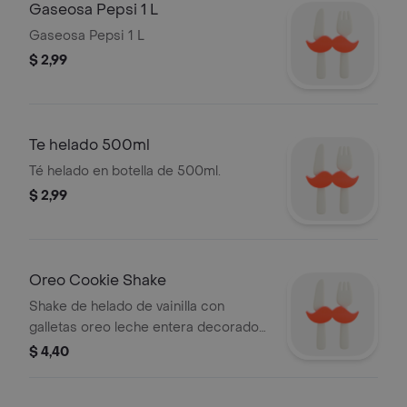
Gaseosa Pepsi 1 L
Gaseosa Pepsi 1 L
$ 2,99
Te helado 500ml
Té helado en botella de 500ml.
$ 2,99
Oreo Cookie Shake
Shake de helado de vainilla con
galletas oreo leche entera decorado
con oreo, jalea de chocolate y crema
$ 4,40
chantilly adicional tu elección.