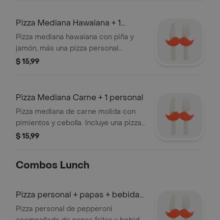
Pizza Mediana Hawaiana + 1
personal
Pizza mediana hawaiana con piña y
jamón, más una pizza personal
adicional.
$ 15,99
Pizza Mediana Carne + 1 personal
Pizza mediana de carne molida con
pimientos y cebolla. Incluye una pizza
personal adicional.
$ 15,99
Combos Lunch
Pizza personal + papas + bebida
gaseosa
Pizza personal de pepperoni