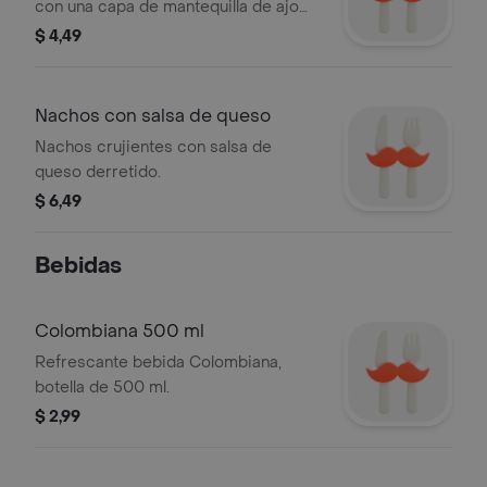
con una capa de mantequilla de ajo
fundida y orégano.
$ 4,49
Nachos con salsa de queso
Nachos crujientes con salsa de
queso derretido.
$ 6,49
Bebidas
Colombiana 500 ml
Refrescante bebida Colombiana,
botella de 500 ml.
$ 2,99