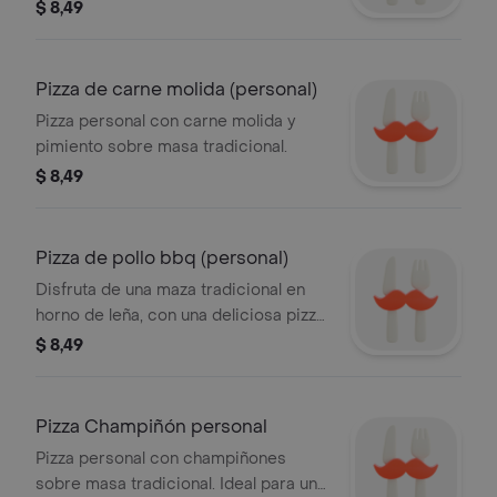
queso, jamón, pollo mechado, cebolla
$ 8,49
blanca...
Pizza de carne molida (personal)
Pizza personal con carne molida y
pimiento sobre masa tradicional.
$ 8,49
Pizza de pollo bbq (personal)
Disfruta de una maza tradicional en
horno de leña, con una deliciosa pizza
de pollo en salsa bbq acompañada de
$ 8,49
pimiento...
Pizza Champiñón personal
Pizza personal con champiñones
sobre masa tradicional. Ideal para una