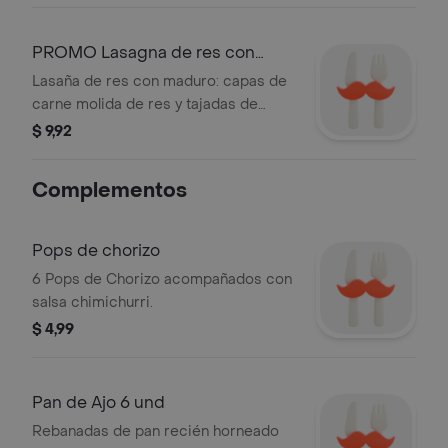
PROMO Lasagna de res con
maduro
Lasaña de res con maduro: capas de
carne molida de res y tajadas de
plátano maduro, horneadas con
$ 9,92
queso.
Complementos
Pops de chorizo
6 Pops de Chorizo acompañados con
salsa chimichurri.
$ 4,99
Pan de Ajo 6 und
Rebanadas de pan recién horneado