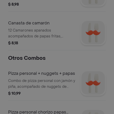
papas fritas y ensalada.
$ 8,98
Canasta de camarón
12 Camarones apanados
acompañados de papas fritas,
ensalada fresca y salsas de la casa.
$ 8,18
Otros Combos
Pizza personal + nuggets + papas
Combo de pizza personal con jamón y
piña, acompañado de nuggets de
pollo y papas fritas.
$ 10,99
Pizza personal chorizo papas