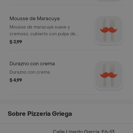
Mousse de Maracuya
Mousse de maracuyá suave y
cremoso, cubierto con pulpa de
maracuyá fresca.
$ 3,99
Durazno con crema
Durazno con crema
$ 4,99
Sobre Pizzeria Griega
Calle Lizardo García, E6-13,