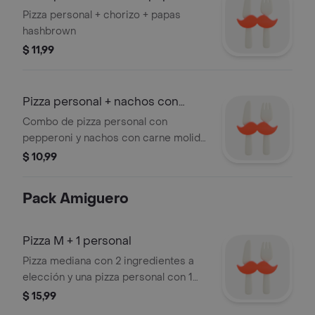
hashbrown
Pizza personal + chorizo + papas
hashbrown
$ 11,99
Pizza personal + nachos con
carne molida
Combo de pizza personal con
pepperoni y nachos con carne molida,
jalapeños y crema agria. Incluye
$ 10,99
guacamole y salsa.
Pack Amiguero
Pizza M + 1 personal
Pizza mediana con 2 ingredientes a
elección y una pizza personal con 1
ingrediente. Ideal para compartir.
$ 15,99