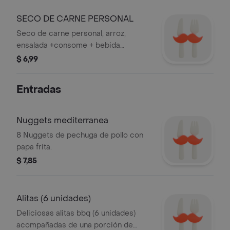
SECO DE CARNE PERSONAL
Seco de carne personal, arroz,
ensalada +consome + bebida
personal. lonchera
$ 6,99
Entradas
Nuggets mediterranea
8 Nuggets de pechuga de pollo con
papa frita.
$ 7,85
Alitas (6 unidades)
Deliciosas alitas bbq (6 unidades)
acompañadas de una porción de