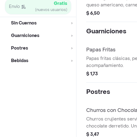
Gratis
queso americano, carne
Envío
(nuevos usuarios)
beef, cebollas parrillera
$ 6,50
salsa, Todo lo anterior i
Sin Cuernos
hamburguesa.
Guarniciones
Guarniciones
Postres
Papas Fritas
Papas fritas clásicas, 
Bebidas
acompañamiento.
$ 1,73
Postres
Churros con Chocol
Churros crujientes ser
chocolate derretido. Un
para disfrutar.
$ 3,47