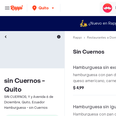
Quito
¿Nuevo en Rap
Rappi
Restaurantes a Dom
Sin Cuernos
Hamburguesa sin ex
hamburguesa con pan de
sin Cuernos -
queso americano, carne
caramelizada con 2 tipo
$ 4,99
Quito
lo anterior incluye la h
SIN CUERNOS, Y y Avenida 6 de
Diciembre, Quito, Ecuador
Hamburguesa sin igu
Hamburguesa - sin Cuernos
Hamburguesa con pan 