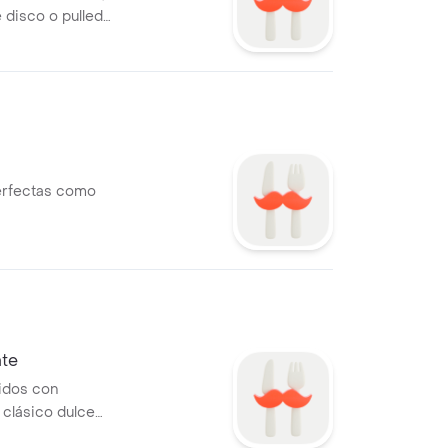
 disco o pulled
s , 2 tipos de
ncluye la
perfectas como
ate
vidos con
 clásico dulce