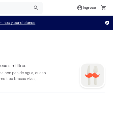
Ingreso
minos y condiciones
a sin filtros
con pan de agua, queso
s vivas,
on 2 tipos de salsa, Todo lo
cluye en la hamburguesa.