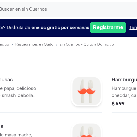
Registrarme
pi?
Disfruta de
envíos gratis por semanas
Tér
icilio
Restaurantes en Quito
sin Cuernos - Quito a Domicilio
cusas
Hamburgues
 papa, delicioso
Hamburguesa 
 smash, cebolla
cheddar, carne tipo brasa
s de salsas. Todo
aceitunas, c
$ 5,99
amburguesa.
anterior in
al
de masa madre,