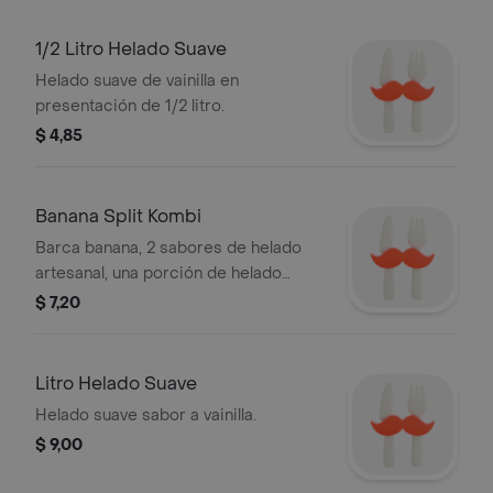
1/2 Litro Helado Suave
Helado suave de vainilla en
presentación de 1/2 litro.
$ 4,85
Banana Split Kombi
Barca banana, 2 sabores de helado
artesanal, una porción de helado
suave + 3 aderezos.
$ 7,20
Litro Helado Suave
Helado suave sabor a vainilla.
$ 9,00