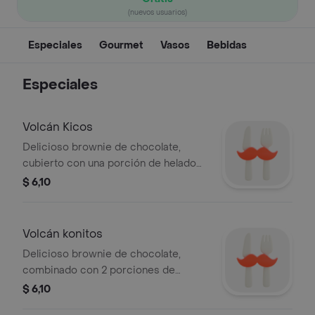
(nuevos usuarios)
Especiales
Gourmet
Vasos
Bebidas
Especiales
Volcán Kicos
Delicioso brownie de chocolate,
cubierto con una porción de helado
suave + 2 aderezos a tu elección.
$ 6,10
Volcán konitos
Delicioso brownie de chocolate,
combinado con 2 porciones de
helado artesanal de tus sabores
$ 6,10
preferidos + 2 aderezos a tu elección.