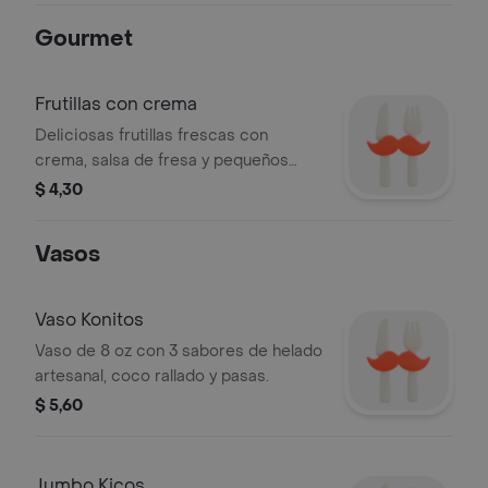
Gourmet
Frutillas con crema
Deliciosas frutillas frescas con
crema, salsa de fresa y pequeños
suspiros.
$ 4,30
Vasos
Vaso Konitos
Vaso de 8 oz con 3 sabores de helado
artesanal, coco rallado y pasas.
$ 5,60
Jumbo Kicos