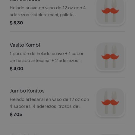
Helado suave en vaso de 12 oz con 4
aderezos visibles: maní, galleta,
caramelo y chocolate.
$ 5,30
Vasito Kombi
1 porción de helado suave + 1 sabor
de helado artesanal + 2 aderezos.
vaso 4 oz.
$ 4,00
Jumbo Konitos
Helado artesanal en vaso de 12 oz con
4 sabores, 4 aderezos, trozos de
galleta y cereal.
$ 7,05