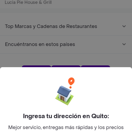
Lucia Pie House & Grill
Top Marcas y Cadenas de Restaurantes
Encuéntranos en estos países
App Store
Google play
AppGallery
Pide tu comida favorita cerca de ti
Ingresa tu dirección en Quito:
Categorías
Mejor servicio, entregas más rápidas y los precios