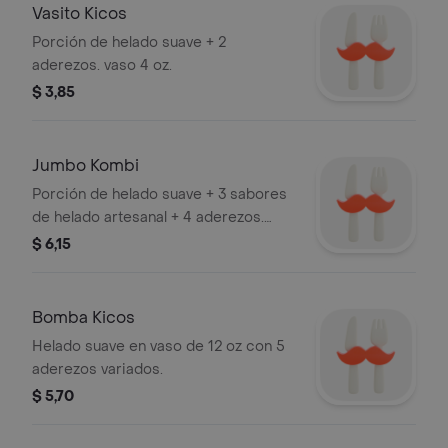
Vasito Kicos
Porción de helado suave + 2
aderezos. vaso 4 oz.
$ 3,85
Jumbo Kombi
Porción de helado suave + 3 sabores
de helado artesanal + 4 aderezos.
vaso 12 oz.
$ 6,15
Bomba Kicos
Helado suave en vaso de 12 oz con 5
aderezos variados.
$ 5,70