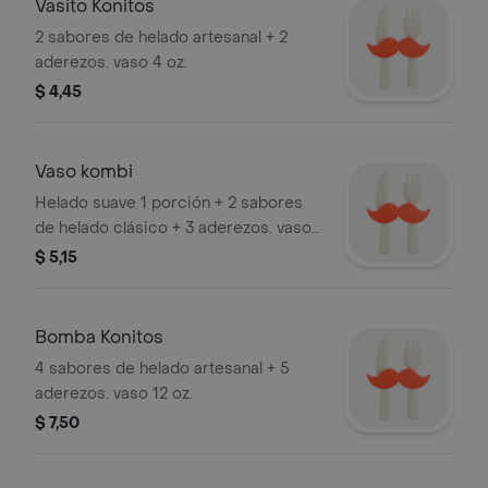
Vasito Konitos
2 sabores de helado artesanal + 2
aderezos. vaso 4 oz.
$ 4,45
Vaso kombi
Helado suave 1 porción + 2 sabores
de helado clásico + 3 aderezos. vaso
8 oz.
$ 5,15
Bomba Konitos
4 sabores de helado artesanal + 5
aderezos. vaso 12 oz.
$ 7,50