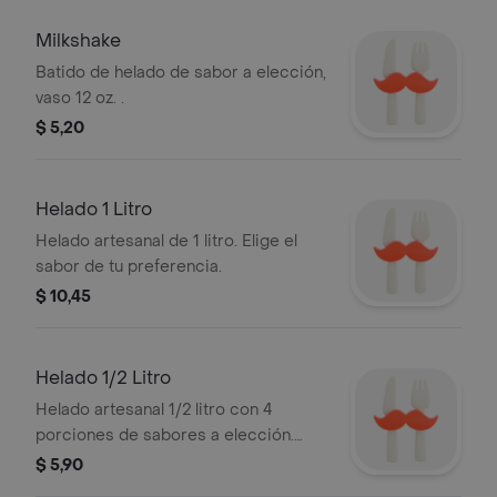
Milkshake
Batido de helado de sabor a elección,
vaso 12 oz. .
$ 5,20
Helado 1 Litro
Helado artesanal de 1 litro. Elige el
sabor de tu preferencia.
$ 10,45
Helado 1/2 Litro
Helado artesanal 1/2 litro con 4
porciones de sabores a elección.
Incluye opciones como chocolate,
$ 5,90
menta y frutilla.