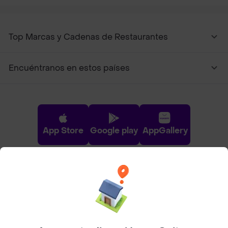
Top Marcas y Cadenas de Restaurantes
Encuéntranos en estos países
App Store
Google play
AppGallery
Pide tu comida favorita cerca de ti
Categorías