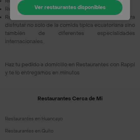
Restaurantes mexicanos,
Ver restaurantes disponibles
Restaurantes italianos,
Restaurantes veganos y muchas opciones más para
disfrutar no solo de la comida típica ecuatoriana sino
también de diferentes especialidades
internacionales.
Haz tu pedido a domicilio en Restaurantes con Rappi
y te lo entregamos en minutos
Restaurantes Cerca de Mi
Restaurantes en Huancayo
Restaurantes en Quito