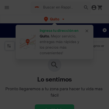
Quito
Regístrate
¿Nuevo en Rappi?
y disfruta de
Ingresa tu dirección en
envíos gratis por semanas
Aplican TyC
Quito
.
Mejor servicio,
entregas más rápidas y
Promociones
Más de 4.5
Llega aprox en 3
los precios más
convenientes!
Lo sentimos
Pronto llegaremos a tu zona para hacer tu vida mas 
fácil