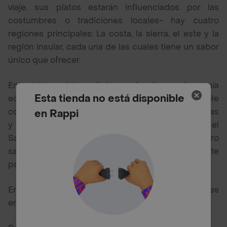
viaje, sus platos estarán influenciados por las
costumbres o tradiciones locales- hay cuatro
regiones principales: La costa, la sierra, el este y la
región insular, cada una de las cuales tiene un sabor
único que ofrecer.
Entre los platos típicos de la gastronomía
Esta tienda no está disponible
ecuatoriana encontramos el ceviche, que suele
consistir en pescado marinado en diversas verduras
en Rappi
y especias; también tenemos la fanesca, o el
Sancocho de Pescado, otra comida sencilla pero
sabrosa que disfrutan muchas personas en este
país.
Entre los mejores restaurantes de Ecuador puedes
encontrar cercanos a tu ubicación en Rappi: