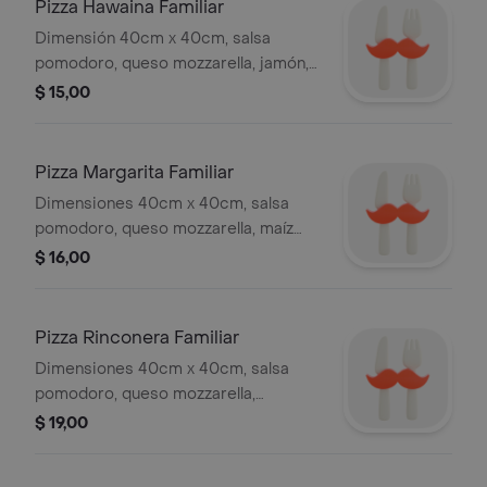
Pizza Hawaina Familiar
Dimensión 40cm x 40cm, salsa
pomodoro, queso mozzarella, jamón,
trozos de piña.
$ 15,00
Pizza Margarita Familiar
Dimensiones 40cm x 40cm, salsa
pomodoro, queso mozzarella, maíz
dulce, jamón.
$ 16,00
Pizza Rinconera Familiar
Dimensiones 40cm x 40cm, salsa
pomodoro, queso mozzarella,
pepperoni, pimiento, champiñón,
$ 19,00
tocino, jamón, borde de salchicha.