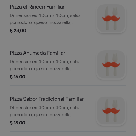
Pizza el Rincón Familiar
Dimensiones 40cm x 40cm, salsa
pomodoro, queso mozzarella,
pepperoni, salami, champiñón, tocino,
$ 23,00
pollo, carne molida, jamón.
Pizza Ahumada Familiar
Dimensiones 40cm x 40cm, salsa
pomodoro, queso mozzarella,
salchicha ahumada, tocino, maíz
$ 16,00
dulce.
Pizza Sabor Tradicional Familiar
Dimensiones 40cm x 40cm, salsa
pomodoro, queso mozzarella,
menestra, tocino.
$ 15,00