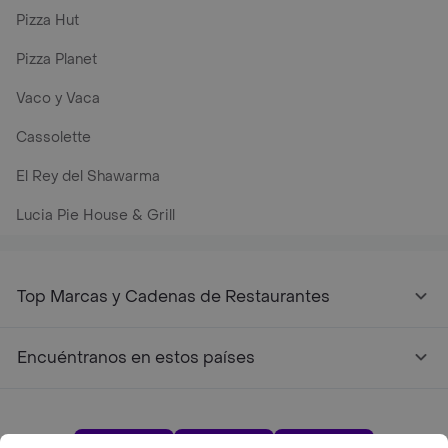
Pizza Hut
Pizza Planet
Vaco y Vaca
Cassolette
El Rey del Shawarma
Lucia Pie House & Grill
Top Marcas y Cadenas de Restaurantes
Encuéntranos en estos países