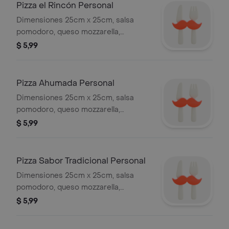
Pizza el Rincón Personal
Dimensiones 25cm x 25cm, salsa
pomodoro, queso mozzarella,
pepperoni, salami, champiñón, tocino,
$ 5,99
pollo, carne molida, jamón.
Pizza Ahumada Personal
Dimensiones 25cm x 25cm, salsa
pomodoro, queso mozzarella,
salchicha ahumada, tocino, maíz
$ 5,99
dulce.
Pizza Sabor Tradicional Personal
Dimensiones 25cm x 25cm, salsa
pomodoro, queso mozzarella,
menestra, tocino.
$ 5,99