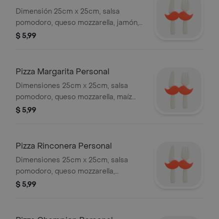
Dimensión 25cm x 25cm, salsa
pomodoro, queso mozzarella, jamón,
trozos de piña.
$ 5,99
Pizza Margarita Personal
Dimensiones 25cm x 25cm, salsa
pomodoro, queso mozzarella, maíz
dulce, jamón.
$ 5,99
Pizza Rinconera Personal
Dimensiones 25cm x 25cm, salsa
pomodoro, queso mozzarella,
pepperoni, pimiento, champiñón,
$ 5,99
tocino, jamón, borde de salchicha.