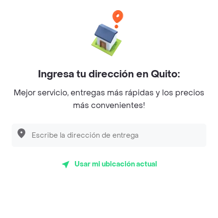
App Store
Google play
AppGallery
Pide tu comida favorita cerca de ti
Ingresa tu dirección en Quito:
Mejor servicio, entregas más rápidas y los precios
Categorías
más convenientes!
Únete a Rappi
Sobre Rappi
Usar mi ubicación actual
Facebook
Twitter
Instagram
©
2026
Rappi Inc. All rights reserved.