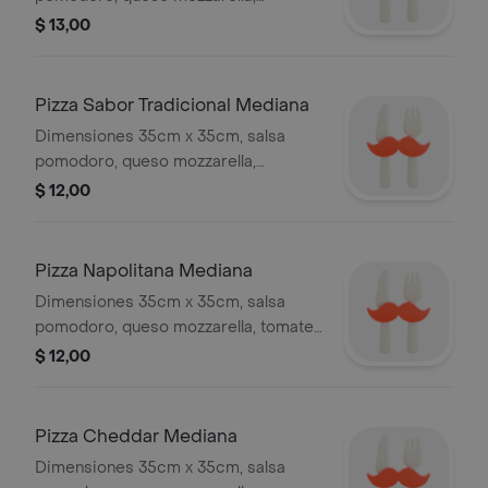
salchicha ahumada, tocino, maíz
$ 13,00
dulce.
Pizza Sabor Tradicional Mediana
Dimensiones 35cm x 35cm, salsa
pomodoro, queso mozzarella,
menestra, tocino.
$ 12,00
Pizza Napolitana Mediana
Dimensiones 35cm x 35cm, salsa
pomodoro, queso mozzarella, tomate,
albahaca, orégano, pimienta.
$ 12,00
Pizza Cheddar Mediana
Dimensiones 35cm x 35cm, salsa