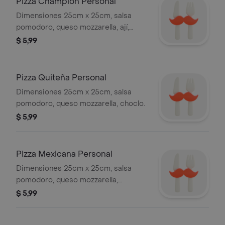
Pizza Champion Personal
Dimensiones 25cm x 25cm, salsa
pomodoro, queso mozzarella, ají,
tocino, cebolla, pollo.
$ 5,99
Pizza Quiteña Personal
Dimensiones 25cm x 25cm, salsa
pomodoro, queso mozzarella, choclo.
$ 5,99
Pizza Mexicana Personal
Dimensiones 25cm x 25cm, salsa
pomodoro, queso mozzarella,
pimientos rojo y verde, carne molina
$ 5,99
picante.