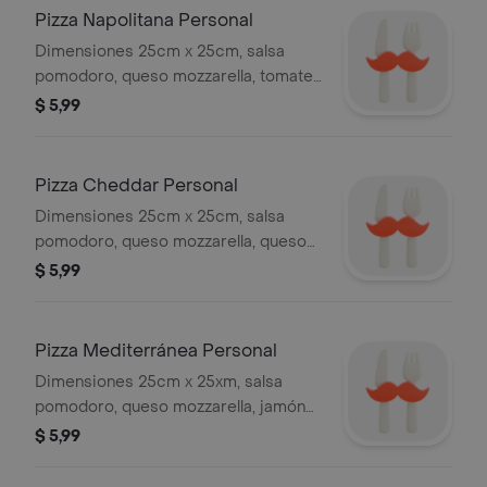
Pizza Napolitana Personal
Dimensiones 25cm x 25cm, salsa
pomodoro, queso mozzarella, tomate,
albahaca, orégano, pimienta.
$ 5,99
Pizza Cheddar Personal
Dimensiones 25cm x 25cm, salsa
pomodoro, queso mozzarella, queso
cheddar y jamón.
$ 5,99
Pizza Mediterránea Personal
Dimensiones 25cm x 25xm, salsa
pomodoro, queso mozzarella, jamón
serrano y aceitunas negras.
$ 5,99