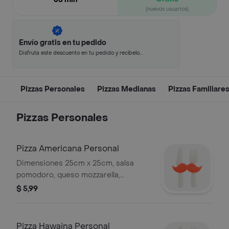
(nuevos usuarios)
Envío gratis en tu pedido
Disfruta este descuento en tu pedido y recíbelo
en minutos.
Pizzas Personales
Pizzas Medianas
Pizzas Familiare
Pizzas Personales
Pizza Americana Personal
Dimensiones 25cm x 25cm, salsa
pomodoro, queso mozzarella,
pepperoni.
$ 5,99
Pizza Hawaina Personal