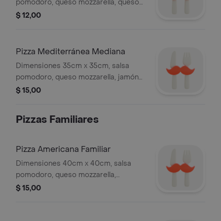
pomodoro, queso mozzarella, queso
cheddar y jamón.
$ 12,00
Pizza Mediterránea Mediana
Dimensiones 35cm x 35cm, salsa
pomodoro, queso mozzarella, jamón
serrano y aceitunas negras.
$ 15,00
Pizzas Familiares
Pizza Americana Familiar
Dimensiones 40cm x 40cm, salsa
pomodoro, queso mozzarella,
pepperoni.
$ 15,00