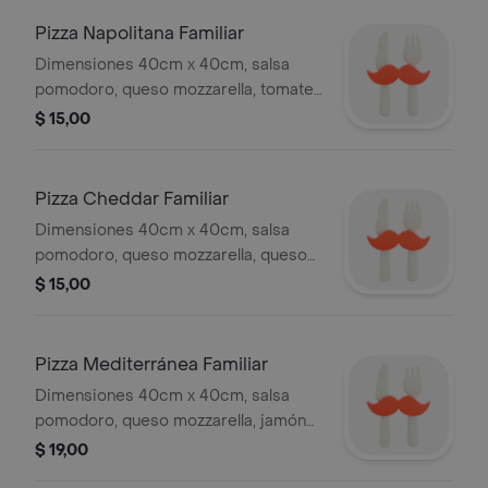
Pizza Napolitana Familiar
Dimensiones 40cm x 40cm, salsa
pomodoro, queso mozzarella, tomate,
albahaca, orégano, pimienta.
$ 15,00
Pizza Cheddar Familiar
Dimensiones 40cm x 40cm, salsa
pomodoro, queso mozzarella, queso
cheddar y jamón.
$ 15,00
Pizza Mediterránea Familiar
Dimensiones 40cm x 40cm, salsa
pomodoro, queso mozzarella, jamón
serrano y aceitunas negras.
$ 19,00