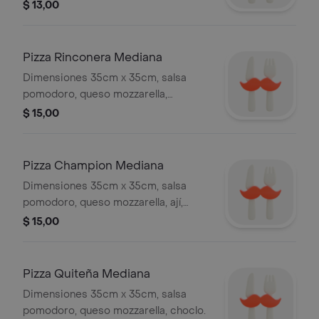
dulce, jamón.
$ 13,00
Pizza Rinconera Mediana
Dimensiones 35cm x 35cm, salsa
pomodoro, queso mozzarella,
pepperoni, pimiento, champiñón,
$ 15,00
tocino, jamón, borde de salchicha.
Pizza Champion Mediana
Dimensiones 35cm x 35cm, salsa
pomodoro, queso mozzarella, ají,
tocino, cebolla, pollo.
$ 15,00
Pizza Quiteña Mediana
Dimensiones 35cm x 35cm, salsa
pomodoro, queso mozzarella, choclo.