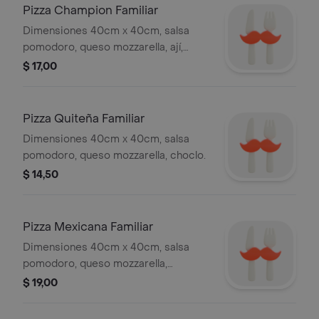
Pizza Champion Familiar
Dimensiones 40cm x 40cm, salsa
pomodoro, queso mozzarella, ají,
tocino, cebolla, pollo.
$ 17,00
Pizza Quiteña Familiar
Dimensiones 40cm x 40cm, salsa
pomodoro, queso mozzarella, choclo.
$ 14,50
Pizza Mexicana Familiar
Dimensiones 40cm x 40cm, salsa
pomodoro, queso mozzarella,
pimientos rojos y verdes, carne
$ 19,00
molida picante.