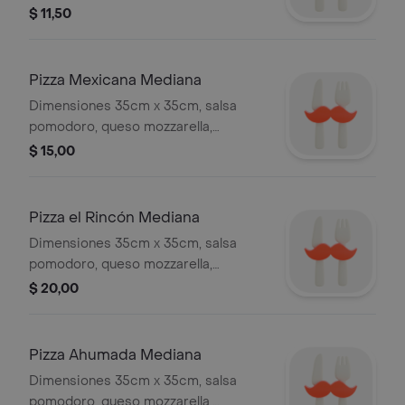
$ 11,50
Pizza Mexicana Mediana
Dimensiones 35cm x 35cm, salsa
pomodoro, queso mozzarella,
pimientos rojos y verdes, carne
$ 15,00
molida picante.
Pizza el Rincón Mediana
Dimensiones 35cm x 35cm, salsa
pomodoro, queso mozzarella,
pepperoni, salami, champiñón, tocino,
$ 20,00
pollo, carne molida, jamón.
Pizza Ahumada Mediana
Dimensiones 35cm x 35cm, salsa
pomodoro, queso mozzarella,