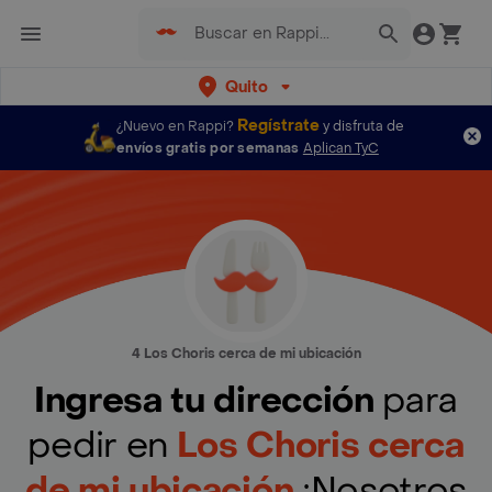
Quito
Regístrate
¿Nuevo en Rappi?
y disfruta de
envíos gratis por semanas
Aplican TyC
4 Los Choris cerca de mi ubicación
Ingresa tu dirección
para
pedir en
Los Choris cerca
de mi ubicación
¡Nosotros