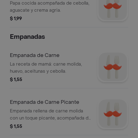
Papa cocida acompañada de cebolla,
aguacate y crema agria.
$ 1,99
Empanadas
Empanada de Carne
La receta de mamá: carne molida,
huevo, aceitunas y cebolla.
$ 1,55
Empanada de Carne Picante
Empanada rellena de carne molida
con un toque picante, acompañada de
pimientos rojos y verdes.
$ 1,55