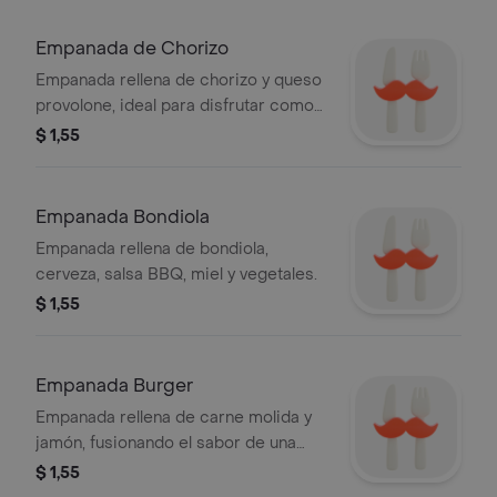
Empanada de Chorizo
Empanada rellena de chorizo y queso
provolone, ideal para disfrutar como
entrada.
$ 1,55
Empanada Bondiola
Empanada rellena de bondiola,
cerveza, salsa BBQ, miel y vegetales.
$ 1,55
Empanada Burger
Empanada rellena de carne molida y
jamón, fusionando el sabor de una
hamburguesa con la textura crujiente
$ 1,55
de una empanada.