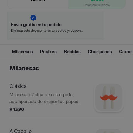
(nuevos usuarios)
Envío gratis en tu pedido
Disfruta este descuento en tu pedido y recíbelo
en minutos.
Milanesas
Postres
Bebidas
Choripanes
Carnes 
Milanesas
Clásica
Milanesa clásica de res o pollo,
acompañado de crujientes papas
fritas o papa cocida con salsa pesto,
$ 13,90
queso parmesano y nuestra ensalada
fresca de la casa. Foto creada con AI.
A Caballo