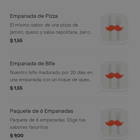
Empanada de Pizza
El mismo sabor de una pizza de
jamón, queso y salsa napolitana, pero
en una empanada.
$ 1,55
Empanada de Bife
Nuestro bife madurado por 20 días en
una empanada con un toque de queso
cheddar. ¡Lo tenés que probar!
$ 1,55
Paquete de 6 Empanadas
Paquete de 6 empanadas. Elige tus
sabores favoritos.
$ 9,00