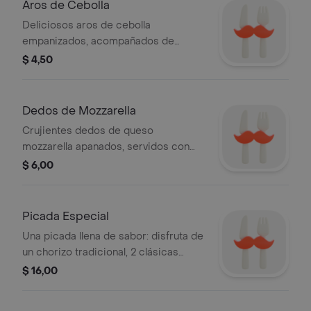
Aros de Cebolla
Deliciosos aros de cebolla
empanizados, acompañados de
nuestra salsa napolitana.
$ 4,50
Dedos de Mozzarella
Crujientes dedos de queso
mozzarella apanados, servidos con
nuestra irresistible salsa. (4 unidades)
$ 6,00
Picada Especial
Una picada llena de sabor: disfruta de
un chorizo tradicional, 2 clásicas
empanadas y nuestros famosos
$ 16,00
dedos de queso con salsa napolitana,
todo acompañado de rodajas de pan.