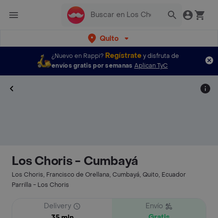
Quito
Regístrate
¿Nuevo en Rappi?
y disfruta de
envíos gratis por semanas
Aplican TyC
Los Choris - Cumbayá
Los Choris, Francisco de Orellana, Cumbayá, Quito, Ecuador
Parrilla - Los Choris
Delivery
Envío
Gratis
35 min