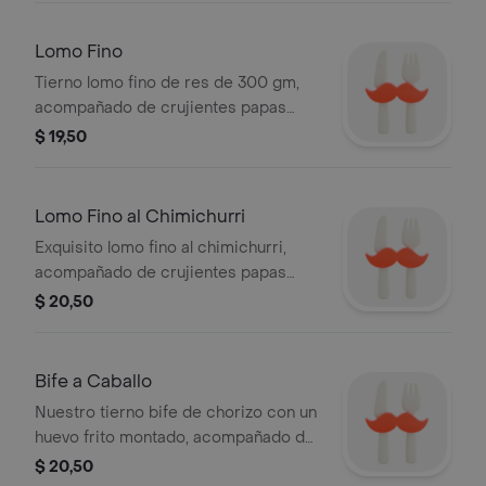
Fresca de la casa. Foto creada con AI.
Lomo Fino
Tierno lomo fino de res de 300 gm,
acompañado de crujientes papas
fritas o papa cocida con salsa pesto,
$ 19,50
queso parmesano y nuestra ensalada
fresca de la casa. Foto creada con AI.
Lomo Fino al Chimichurri
Exquisito lomo fino al chimichurri,
acompañado de crujientes papas
fritas o papa cocida con salsa pesto,
$ 20,50
queso parmesano y nuestra ensalada
fresca de la casa. Foto creada con AI.
Bife a Caballo
Nuestro tierno bife de chorizo con un
huevo frito montado, acompañado de
crujientes papas fritas o papa cocida
$ 20,50