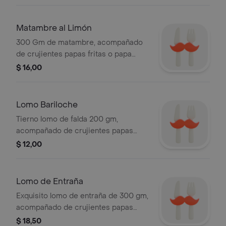
con salsa pesto, queso parmesano y
nuestra ensalada fresca de la casa.
Matambre al Limón
300 Gm de matambre, acompañado
de crujientes papas fritas o papa
cocida con salsa pesto, queso
$ 16,00
parmesano y nuestra ensalada fresca
de la casa.
Lomo Bariloche
Tierno lomo de falda 200 gm,
acompañado de crujientes papas
fritas o papa cocida con salsa pesto,
$ 12,00
queso parmesano y nuestra ensalada
fresca de la casa.
Lomo de Entraña
Exquisito lomo de entraña de 300 gm,
acompañado de crujientes papas
fritas o papa cocida con salsa pesto,
$ 18,50