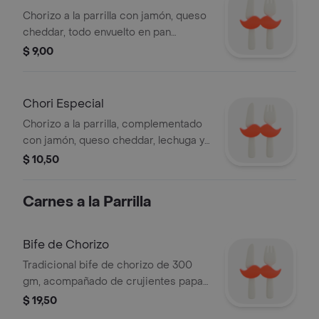
Chorizo a la parrilla con jamón, queso
cheddar, todo envuelto en pan
baguette, acompañado de papas
$ 9,00
fritas. Foto creada con AI.
Chori Especial
Chorizo a la parrilla, complementado
con jamón, queso cheddar, lechuga y
tomate, todo esto envuelto en un pan
$ 10,50
baguette acompañado de papas
fritas. Foto creada con AI.
Carnes a la Parrilla
Bife de Chorizo
Tradicional bife de chorizo de 300
gm, acompañado de crujientes papas
fritas o papa cocida con salsa pesto,
$ 19,50
queso parmesano y nuestra ensalada