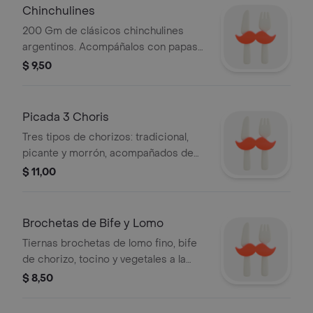
Chinchulines
200 Gm de clásicos chinchulines
argentinos. Acompáñalos con papas
fritas o nuestra famosa salsa pesto y
$ 9,50
queso parmesano. Foto creada con
AI.
Picada 3 Choris
Tres tipos de chorizos: tradicional,
picante y morrón, acompañados de
rodajas de pan.
$ 11,00
Brochetas de Bife y Lomo
Tiernas brochetas de lomo fino, bife
de chorizo, tocino y vegetales a la
parrilla, bañadas con chimichurri
$ 8,50
caliente líquido.