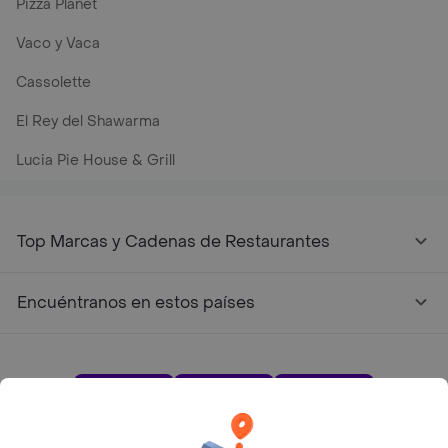
Pizza Planet
Vaco y Vaca
Cassolette
El Rey del Shawarma
Lucia Pie House & Grill
Top Marcas y Cadenas de Restaurantes
Encuéntranos en estos países
App Store
Google play
AppGallery