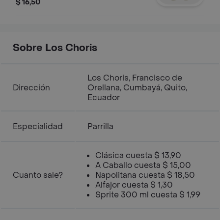
en pan baguette. Acompañado de
$ 16,50
papas fritas.
Sobre Los Choris
Los Choris, Francisco de
Dirección
Orellana, Cumbayá, Quito,
Ecuador
Especialidad
Parrilla
Clásica cuesta $ 13,90
A Caballo cuesta $ 15,00
Cuanto sale?
Napolitana cuesta $ 18,50
Alfajor cuesta $ 1,30
Sprite 300 ml cuesta $ 1,99