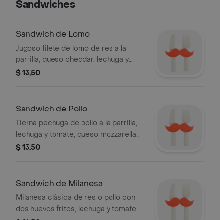
Sandwiches
Sandwich de Lomo
Jugoso filete de lomo de res a la
parrilla, queso cheddar, lechuga y
tomate, en pan baguette,
$ 13,50
acompañado de papas fritas.
Sandwich de Pollo
Tierna pechuga de pollo a la parrilla,
lechuga y tomate, queso mozzarella
en pan baguette, acompañado de
$ 13,50
papas fritas.
Sandwich de Milanesa
Milanesa clásica de res o pollo con
dos huevos fritos, lechuga y tomate