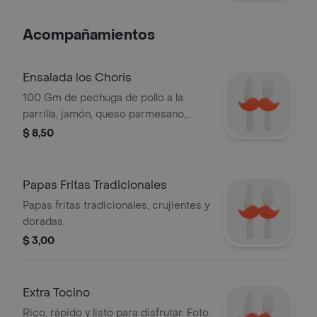
queso parmesano y nuestra ensalada
fresca de la casa.
Acompañamientos
Ensalada los Choris
100 Gm de pechuga de pollo a la
parrilla, jamón, queso parmesano,
palmito, maíz dulce, lechuga y tomate.
$ 8,50
Papas Fritas Tradicionales
Papas fritas tradicionales, crujientes y
doradas.
$ 3,00
Extra Tocino
Rico, rápido y listo para disfrutar. Foto