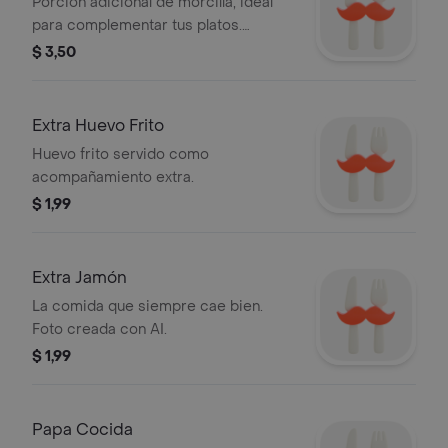
Porción adicional de morcilla, ideal
para complementar tus platos.
Servida con salsa verde.
$ 3,50
Extra Huevo Frito
Huevo frito servido como
acompañamiento extra.
$ 1,99
Extra Jamón
La comida que siempre cae bien.
Foto creada con AI.
$ 1,99
Papa Cocida