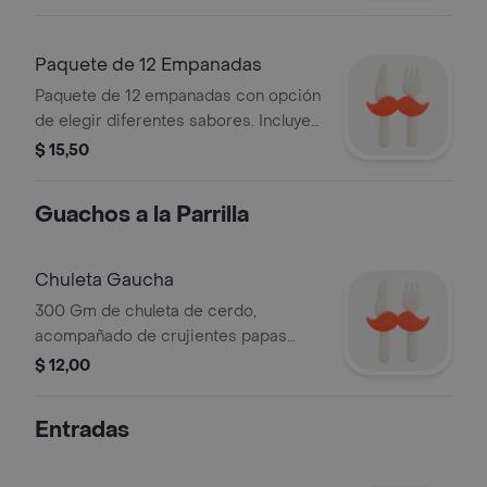
Paquete de 12 Empanadas
Paquete de 12 empanadas con opción
de elegir diferentes sabores. Incluye
salsas para acompañar.
$ 15,50
Guachos a la Parrilla
Chuleta Gaucha
300 Gm de chuleta de cerdo,
acompañado de crujientes papas
fritas o papa cocida con salsa pesto,
$ 12,00
queso parmesano y nuestra ensalada
fresca de la casa.
Entradas