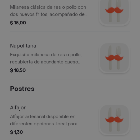
Milanesa clásica de res o pollo con
dos huevos fritos, acompañado de
crujientes papas fritas o papa cocida
$ 15,00
con salsa pesto, queso parmesano y
nuestra ensalada fresca de la casa.
Foto creada con AI.
Napolitana
Exquisita milanesa de res o pollo,
recubierta de abundante queso
mozzarella gratinado, con salsa
$ 18,50
napolitana, jamón y tomate fresco.
Acompañado de crujientes papas
Postres
fritas o papa cocida con salsa pesto,
queso parmesano y nuestra ensalada
fresca de la casa.
Alfajor
Alfajor artesanal disponible en
diferentes opciones. Ideal para
disfrutar como postre.
$ 1,30