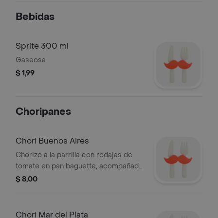
Bebidas
Sprite 300 ml
Gaseosa.
$ 1,99
Choripanes
Chori Buenos Aires
Chorizo a la parrilla con rodajas de
tomate en pan baguette, acompañado
de papas fritas.
$ 8,00
Chori Mar del Plata