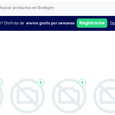
Registrarme
i?
Disfruta de
envíos gratis por semanas
Té