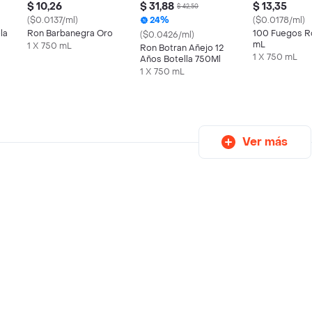
$ 10,26
$ 31,88
$ 13,35
$ 42,50
($0.0137/ml)
24%
($0.0178/ml)
la
Ron Barbanegra Oro
100 Fuegos R
($0.0426/ml)
mL
1 X 750 mL
Ron Botran Añejo 12
1 X 750 mL
Años Botella 750Ml
1 X 750 mL
Ver más