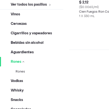
$ 2,12
Ver todos los pasillos
($0.0065/ml)
Cien Fuegos Ron Co
Vinos
1 X 330 mL
Cervezas
Cigarrillos y vapeadores
Bebidas sin alcohol
Aguardientes
Rones
Rones
Vodkas
Whisky
Snacks