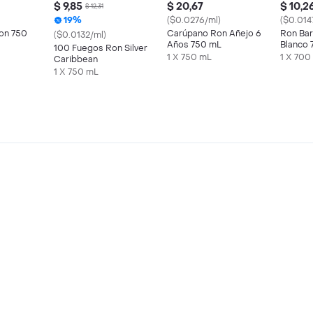
$ 9,85
$ 20,67
$ 10,2
$ 12,31
19%
($0.0276/ml)
($0.014
on 750
Carúpano Ron Añejo 6
Ron Barba Negra
($0.0132/ml)
Años 750 mL
Blanco 
100 Fuegos Ron Silver
1 X 750 mL
1 X 700
Caribbean
1 X 750 mL