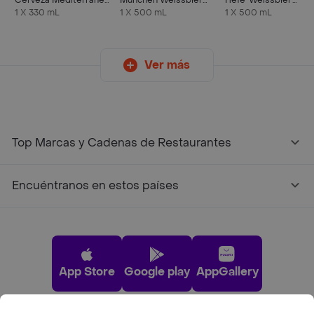
Cerveza Mediterránea
Munchen Weissbier
Hefe-Weissbier
de Malta y Arroz
Munchner Hell
Dunkel
1 X 330 mL
1 X 500 mL
1 X 500 mL
Ver más
Top Marcas y Cadenas de Restaurantes
Encuéntranos en estos países
App Store
Google play
AppGallery