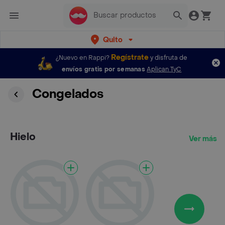
Quito
Regístrate
¿Nuevo en Rappi?
y disfruta de
envíos gratis por semanas
Aplican TyC
Congelados
Hielo
Ver más