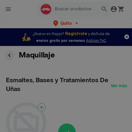
Quito
Regístrate
¿Nuevo en Rappi?
y disfruta de
envíos gratis por semanas
Aplican TyC
Maquillaje
Esmaltes, Bases y Tratamientos De
Ver más
Uñas