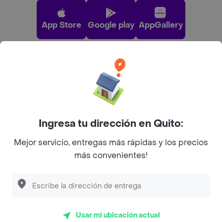
App Store
Google play
AppGallery
Pide tu comida favorita cerca de ti
Categorías
Ingresa tu dirección en Quito:
Únete a Rappi
Mejor servicio, entregas más rápidas y los precios
más convenientes!
Sobre Rappi
Facebook
Twitter
Instagram
Usar mi ubicación actual
©
2026
Rappi Inc. All rights reserved.