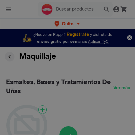
Quito
Regístrate
¿Nuevo en Rappi?
y disfruta de
envíos gratis por semanas
Aplican TyC
Maquillaje
Esmaltes, Bases y Tratamientos De
Ver más
Uñas