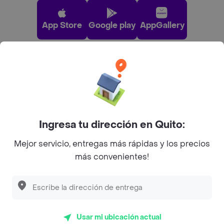
App Store
Google play
AppGallery
Pide tu comida favorita cerca de ti
Categorías
Ingresa tu dirección en Quito:
Únete a Rappi
Mejor servicio, entregas más rápidas y los precios
más convenientes!
Sobre Rappi
Facebook
Twitter
Instagram
Usar mi ubicación actual
©
2026
Rappi Inc. All rights reserved.