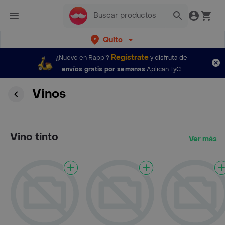
Quito
Regístrate
¿Nuevo en Rappi?
y disfruta de
envíos gratis por semanas
Aplican TyC
Vinos
Vino tinto
Ver más