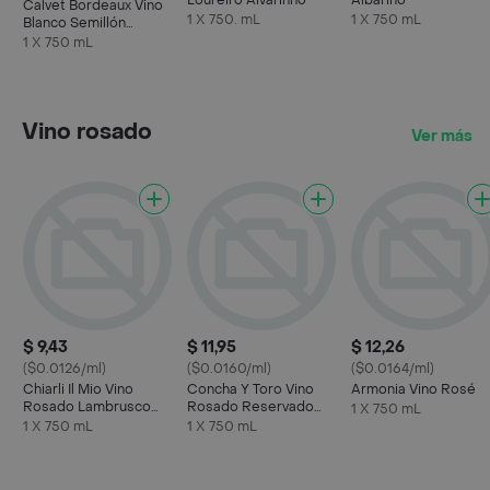
Loureiro Alvarinho
Albariño
Calvet Bordeaux Vino
1 X 750. mL
1 X 750 mL
Blanco Semillón
Sauvignon
1 X 750 mL
Vino rosado
Ver más
$ 9,43
$ 11,95
$ 12,26
($0.0126/ml)
($0.0160/ml)
($0.0164/ml)
Chiarli Il Mio Vino
Concha Y Toro Vino
Armonia Vino Rosé
Rosado Lambrusco
Rosado Reservado
1 X 750 mL
Dell' Emilia
Rosé
1 X 750 mL
1 X 750 mL