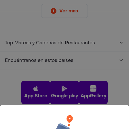
Ver más
Top Marcas y Cadenas de Restaurantes
Encuéntranos en estos países
App Store
Google play
AppGallery
Pide tu comida favorita cerca de ti