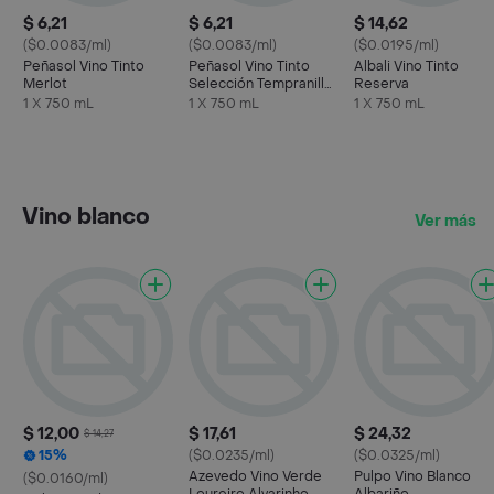
$ 6,21
$ 6,21
$ 14,62
($0.0083/ml)
($0.0083/ml)
($0.0195/ml)
Peñasol Vino Tinto
Peñasol Vino Tinto
Albali Vino Tinto
Merlot
Selección Tempranillo
Reserva
Garnacha
1 X 750 mL
1 X 750 mL
1 X 750 mL
Vino blanco
Ver más
$ 12,00
$ 17,61
$ 24,32
$ 14,27
15%
($0.0235/ml)
($0.0325/ml)
Azevedo Vino Verde
Pulpo Vino Blanco
($0.0160/ml)