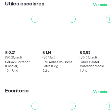
Útiles escolares
Ver más
$ 0,21
$ 1,14
$ 0,83
($0.21/und)
($0.14/g)
($0.83/und)
Pelikan Borrador
Uhu Adhesivo Goma
Faber Castell
(Escolar)
Barra 8.2 g
Marcador Medio
Negro Cd421
1 X 1 Und
8.2 g
1 Und
Escritorio
Ver más