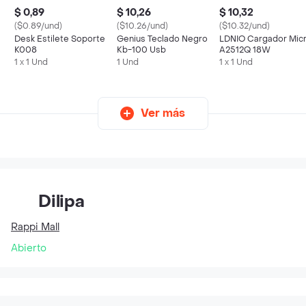
$ 0,89
$ 10,26
$ 10,32
($0.89/und)
($10.26/und)
($10.32/und)
Desk Estilete Soporte
Genius Teclado Negro
LDNIO Cargador Mic
K008
Kb-100 Usb
A2512Q 18W
1 x 1 Und
1 Und
1 x 1 Und
Ver más
Dilipa
Rappi Mall
Abierto