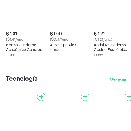
$ 1,41
$ 0,37
$ 1,21
($1.41/und)
($0.37/und)
($1.21/und)
Norma Cuaderno
Alex Clips Alex
Andaluz Cuaderno
Académico Cuadros
Cosido Económico
1 Und
100 Hojas
100 Hojas 2 Líneas
1 Und
1 Und
Tecnología
Ver más