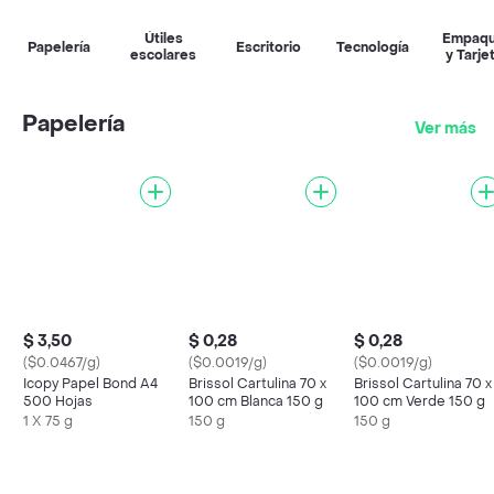
Útiles
Empaq
Papelería
Escritorio
Tecnología
escolares
y Tarje
Papelería
Ver más
$ 3,50
$ 0,28
$ 0,28
($0.0467/g)
($0.0019/g)
($0.0019/g)
Icopy Papel Bond A4
Brissol Cartulina 70 x
Brissol Cartulina 70 x
500 Hojas
100 cm Blanca 150 g
100 cm Verde 150 g
1 X 75 g
150 g
150 g