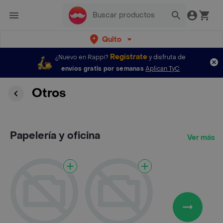
Quito
Regístrate
¿Nuevo en Rappi?
y disfruta de
envíos gratis por semanas
Aplican TyC
Otros
Papelería y oficina
Ver más