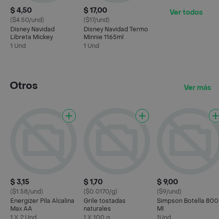
$ 4,50
$ 17,00
Ver todos
($4.50/und)
($17/und)
Disney Navidad
Disney Navidad Termo
Libreta Mickey
Minnie 1165ml
1 Und
1 Und
Otros
Ver más
$ 3,15
$ 1,70
$ 9,00
($1.58/und)
($0.0170/g)
($9/und)
Energizer Pila Alcalina
Grile tostadas
Simpson Botella 800
Max AA
naturales
Ml
1 X 2 Und
1 X 100 g
1Und