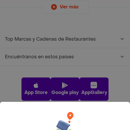
Ver más
Top Marcas y Cadenas de Restaurantes
Encuéntranos en estos países
App Store
Google play
AppGallery
Pide tu comida favorita cerca de ti