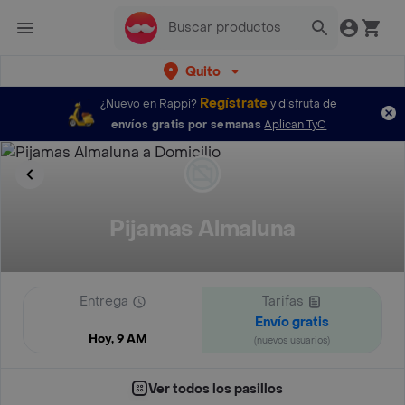
Quito
Regístrate
¿Nuevo en Rappi?
y disfruta de
envíos gratis por semanas
Aplican TyC
Pijamas Almaluna
Entrega
Tarifas
Envío gratis
Hoy, 9 AM
(nuevos usuarios)
Ver todos los pasillos