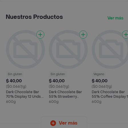
Nuestros Productos
Ver más
Sin gluten
Sin gluten
Vegano
$ 40,00
$ 40,00
$ 40,00
($0.0667/g)
($0.0667/g)
($0.0667/g)
Dark Chocolate Bar
Dark Chocolate Bar
Dark Chocolate Bar
70% Display 12 Unds.
55% Strawberry
55% Coffee Display 
600g
Display 12 Unds. Mayta
Unds. Mayta Gourme
600g
600g
600g
Gourmet 600g
600g
Ver más