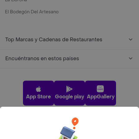
El Bodegón Del Artesano
Top Marcas y Cadenas de Restaurantes
Encuéntranos en estos países
App Store
Google play
AppGallery
Pide tu comida favorita cerca de ti